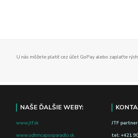
U nás môžete platiť cez účet GoPay alebo zaplaťte rýchl
NAŠE ĎALŠIE WEBY:
KONTA
www.jtf.sk
JTF partners
www.odhrncaposparadlo.sk
tel:
+421 9