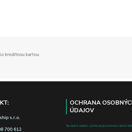
o kreditnou kartou.
KT:
OCHRANA OSOBNÝC
ÚDAJOV
hip s.r.o.
Na našich weboch ručíme za plnú ochranu Vašich oso
08 700 612