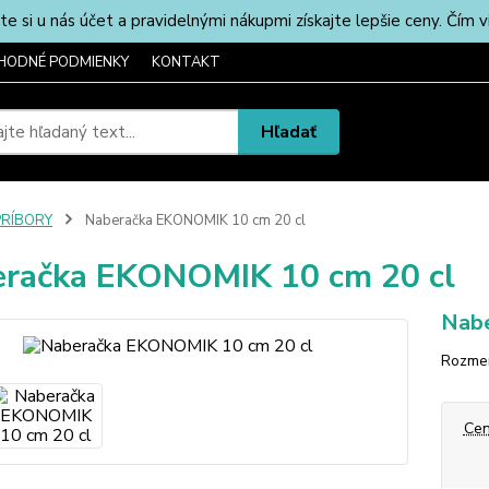
u nás účet a pravidelnými nákupmi získajte lepšie ceny. Čím via
HODNÉ PODMIENKY
KONTAKT
Hľadať
PRÍBORY
Naberačka EKONOMIK 10 cm 20 cl
račka EKONOMIK 10 cm 20 cl
Nabe
Rozmer
Cen