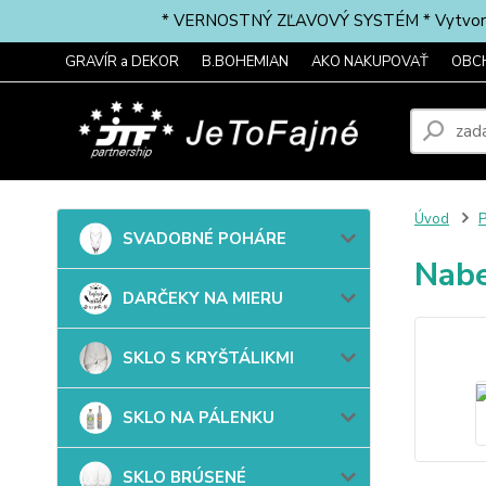
* VERNOSTNÝ ZĽAVOVÝ SYSTÉM * Vytvorte si 
GRAVÍR a DEKOR
B.BOHEMIAN
AKO NAKUPOVAŤ
OBC
Úvod
SVADOBNÉ POHÁRE
Nabe
DARČEKY NA MIERU
SKLO S KRYŠTÁLIKMI
SKLO NA PÁLENKU
SKLO BRÚSENÉ