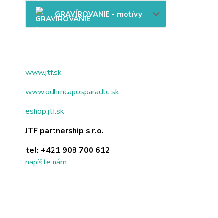
GRAVÍROVANIE - motívy
www.jtf.sk
www.odhrncaposparadlo.sk
eshop.jtf.sk
JTF partnership s.r.o.
tel:
+421 908 700 612
napíšte nám