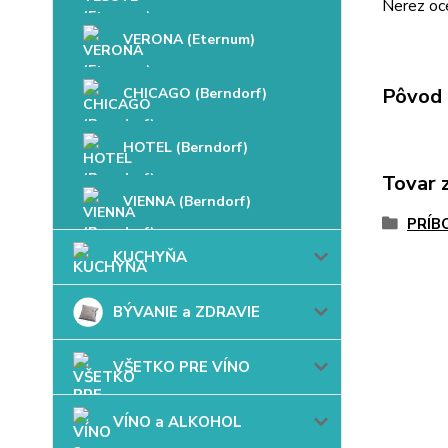
Nerez oc
VERONA (Eternum)
Pôvod 
CHICAGO (Berndorf)
HOTEL (Berndorf)
Tovar 
VIENNA (Berndorf)
PRÍB
KUCHYŇA
BÝVANIE a ZDRAVIE
VŠETKO PRE VÍNO
VÍNO a ALKOHOL