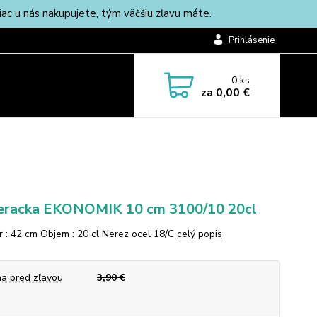
c u nás nakupujete, tým väčšiu zľavu máte.
Prihlásenie
0
ks
za
0,00 €
racka EKONOMIK 10 cm 3100/10 20cl
 : 42 cm Objem : 20 cl Nerez ocel 18/C
celý popis
a pred zľavou
3,90 €