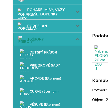
POHÁRE, MISY, VÁZY,
FĽAŠE, DOPLNKY
PORCELÁN
Podobn
PRÍBORY
DETSKÝ PRÍBOR
PRÍBOROVÉ SADY
ARCADE (Eternum)
Komple
Rozmer :
CURVE (Eternum)
Objem : 2
VÉSUVE (Eternum)