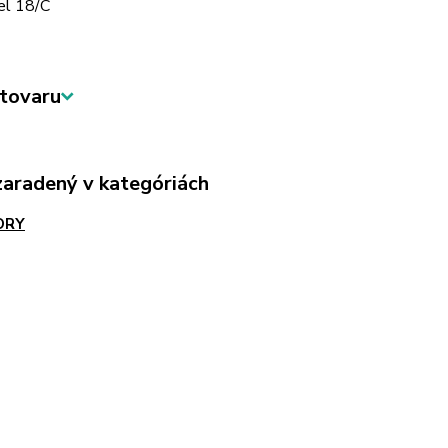
el 18/C
tovaru
zaradený v kategóriách
ORY