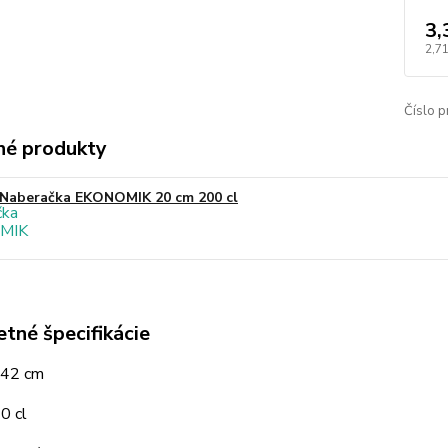
3,
2,71
Číslo p
é produkty
Naberačka EKONOMIK 20 cm 200 cl
tné špecifikácie
 42 cm
0 cl