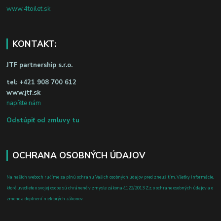
www.4toilet.sk
KONTAKT:
JTF partnership s.r.o.
tel:
+421 908 700 612
www.jtf.sk
napíšte nám
Odstúpiť od zmluvy tu
OCHRANA OSOBNÝCH ÚDAJOV
Na našich weboch ručíme za plnú ochranu Vašich osobných údajov pred zneužitím. Všetky informácie,
ktoré uvediete o svojej osobe, sú chránené v zmysle zákona č.122/2013 Z.z. o ochrane osobných údajov a o
zmene a doplnení niektorých zákonov.