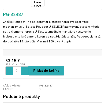
PG-32487
Značka Peugeot - na objednávku. Materiál: nerezová oceľ Mlecí
mechanizmus U-Select. Peugeot U-SELECTPatentovaný systém mletia
soli a čierneho korenia U-Select umožňuje manuálne nastavenie
hrubosti mletia čierneho korenia a soli.História značky Peugeot siaha až
do počiatku 19. storočia. Viac než 160 ...
celý popis
53,15 €
43,21 €
bez DPH
Pridať do košíka
Číslo produktu:
PG-32487
EAN kód:
1
Podobné produkty