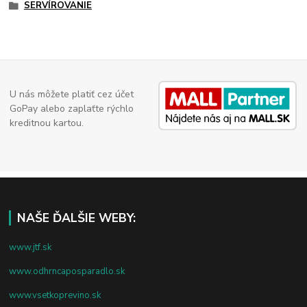
SERVÍROVANIE
U nás môžete platiť cez účet
GoPay alebo zaplaťte rýchlo
kreditnou kartou.
NAŠE ĎALŠIE WEBY:
www.jtf.sk
www.odhrncaposparadlo.sk
www.vsetkoprevino.sk