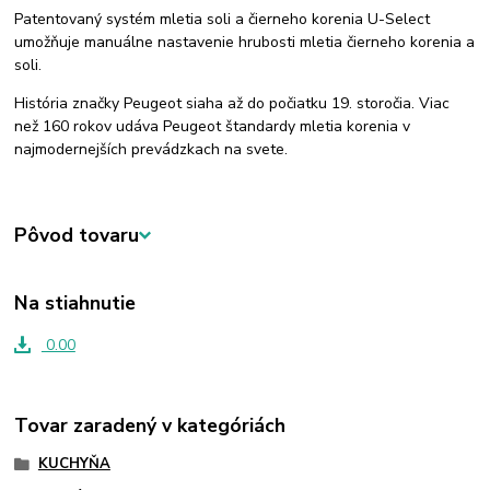
Patentovaný systém mletia soli a čierneho korenia U-Select
umožňuje manuálne nastavenie hrubosti mletia čierneho korenia a
soli.
História značky Peugeot siaha až do počiatku 19. storočia. Viac
než 160 rokov udáva Peugeot štandardy mletia korenia v
najmodernejších prevádzkach na svete.
Pôvod tovaru
Na stiahnutie
0.00
Tovar zaradený v kategóriách
KUCHYŇA