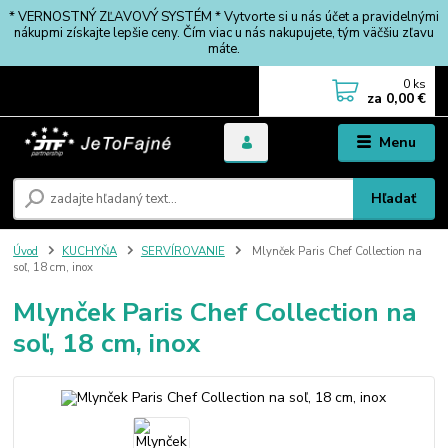
* VERNOSTNÝ ZĽAVOVÝ SYSTÉM * Vytvorte si u nás účet a pravidelnými
nákupmi získajte lepšie ceny. Čím viac u nás nakupujete, tým väčšiu zľavu
máte.
0
ks
za
0,00 €
Menu
Hľadať
Úvod
KUCHYŇA
SERVÍROVANIE
Mlynček Paris Chef Collection na
soľ, 18 cm, inox
Mlynček Paris Chef Collection na
soľ, 18 cm, inox