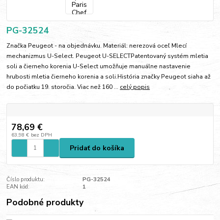
PG-32524
Značka Peugeot - na objednávku. Materiál: nerezová oceľ Mlecí
mechanizmus U-Select. Peugeot U-SELECTPatentovaný systém mletia
soli a čierneho korenia U-Select umožňuje manuálne nastavenie
hrubosti mletia čierneho korenia a soli.História značky Peugeot siaha až
do počiatku 19. storočia. Viac než 160 ...
celý popis
78,69 €
63,98 €
bez DPH
Pridať do košíka
Číslo produktu:
PG-32524
EAN kód:
1
Podobné produkty