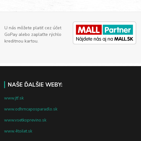
U nás môžete platiť cez účet
GoPay alebo zaplaťte rýchlo
kreditnou kartou.
NAŠE ĎALŠIE WEBY:
www.jtf.sk
www.odhrncaposparadlo.sk
www.vsetkoprevino.sk
www.4toilet.sk