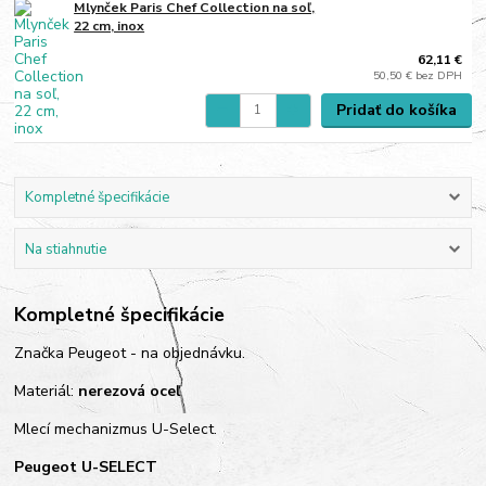
Mlynček Paris Chef Collection na soľ,
22 cm, inox
62,11 €
50,50 €
bez DPH
Pridať do košíka
Kompletné špecifikácie
Na stiahnutie
Kompletné špecifikácie
Značka Peugeot - na objednávku.
Materiál:
nerezová oceľ
Mlecí mechanizmus U-Select.
Peugeot U-SELECT