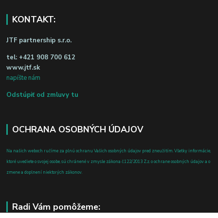
KONTAKT:
JTF partnership s.r.o.
tel:
+421 908 700 612
www.jtf.sk
napíšte nám
Odstúpiť od zmluvy tu
OCHRANA OSOBNÝCH ÚDAJOV
Na našich weboch ručíme za plnú ochranu Vašich osobných údajov pred zneužitím. Všetky informácie,
ktoré uvediete o svojej osobe, sú chránené v zmysle zákona č.122/2013 Z.z. o ochrane osobných údajov a o
zmene a doplnení niektorých zákonov.
Radi Vám pomôžeme: