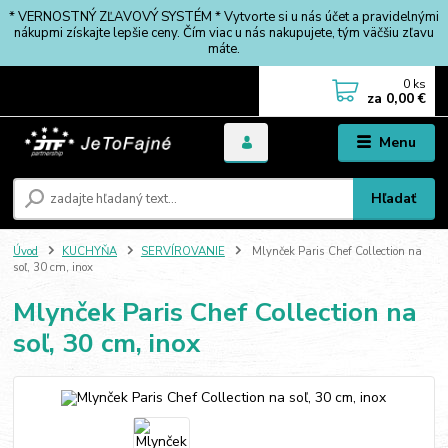
* VERNOSTNÝ ZĽAVOVÝ SYSTÉM * Vytvorte si u nás účet a pravidelnými
nákupmi získajte lepšie ceny. Čím viac u nás nakupujete, tým väčšiu zľavu
máte.
0
ks
za
0,00 €
Menu
Hľadať
Úvod
KUCHYŇA
SERVÍROVANIE
Mlynček Paris Chef Collection na
soľ, 30 cm, inox
Mlynček Paris Chef Collection na
soľ, 30 cm, inox