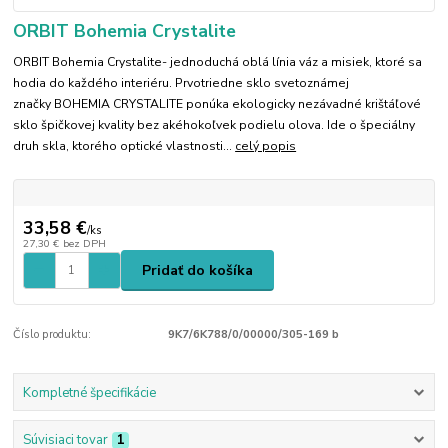
ORBIT Bohemia Crystalite
ORBIT Bohemia Crystalite- jednoduchá oblá línia váz a misiek, ktoré sa
hodia do každého interiéru. Prvotriedne sklo svetoznámej
značky BOHEMIA CRYSTALITE ponúka ekologicky nezávadné krištáľové
sklo špičkovej kvality bez akéhokoľvek podielu olova. Ide o špeciálny
druh skla, ktorého optické vlastnosti...
celý popis
33,58 €
/
ks
27,30 €
bez DPH
Pridať do košíka
Číslo produktu:
9K7/6K788/0/00000/305-169 b
Kompletné špecifikácie
Súvisiaci tovar
1