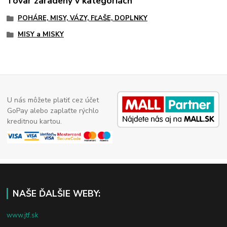
Tovar zaradený v kategóriách
POHÁRE, MISY, VÁZY, FĽAŠE, DOPLNKY
MISY a MISKY
U nás môžete platiť cez účet
GoPay alebo zaplaťte rýchlo
kreditnou kartou.
NAŠE ĎALŠIE WEBY:
www.jtf.sk