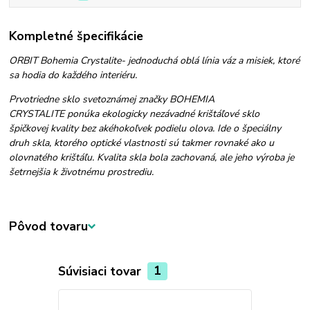
Kompletné špecifikácie
ORBIT Bohemia Crystalite- jednoduchá oblá línia váz a misiek, ktoré
sa hodia do každého interiéru.
Prvotriedne sklo svetoznámej značky BOHEMIA
CRYSTALITE ponúka ekologicky nezávadné krištáľové sklo
špičkovej kvality bez akéhokoľvek podielu olova. Ide o špeciálny
druh skla, ktorého optické vlastnosti sú takmer rovnaké ako u
olovnatého krištáľu. Kvalita skla bola zachovaná, ale jeho výroba je
šetrnejšia k životnému prostrediu.
Pôvod tovaru
Súvisiaci tovar
1