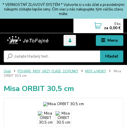
* VERNOSTNÝ ZĽAVOVÝ SYSTÉM * Vytvorte si u nás účet a pravidelnými
nákupmi získajte lepšie ceny. Čím viac u nás nakupujete, tým väčšiu zľavu
máte.
0
ks
za
0,00 €
Menu
Hľadať
Úvod
POHÁRE, MISY, VÁZY, FĽAŠE, DOPLNKY
MISY a MISKY
Misa
ORBIT 30,5 cm
Misa ORBIT 30,5 cm