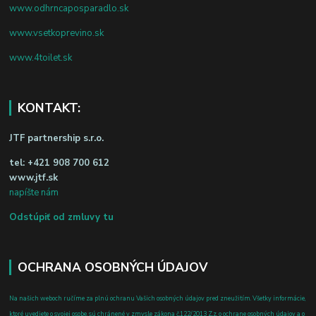
www.odhrncaposparadlo.sk
www.vsetkoprevino.sk
www.4toilet.sk
KONTAKT:
JTF partnership s.r.o.
tel:
+421 908 700 612
www.jtf.sk
napíšte nám
Odstúpiť od zmluvy tu
OCHRANA OSOBNÝCH ÚDAJOV
Na našich weboch ručíme za plnú ochranu Vašich osobných údajov pred zneužitím. Všetky informácie,
ktoré uvediete o svojej osobe, sú chránené v zmysle zákona č.122/2013 Z.z. o ochrane osobných údajov a o