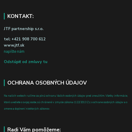
KONTAKT:
JTF partnership s.r.o.
tel:
+421 908 700 612
www.jtf.sk
napíšte nám
Odstúpiť od zmluvy tu
OCHRANA OSOBNÝCH ÚDAJOV
Na našich weboch ručíme za plnú ochranu Vašich osobných údajov pred zneužitím. Všetky informácie,
ktoré uvediete o svojej osobe, sú chránené v zmysle zákona č.122/2013 Z.z. o ochrane osobných údajov a o
zmene a doplnení niektorých zákonov.
Radi Vám pomôžeme: