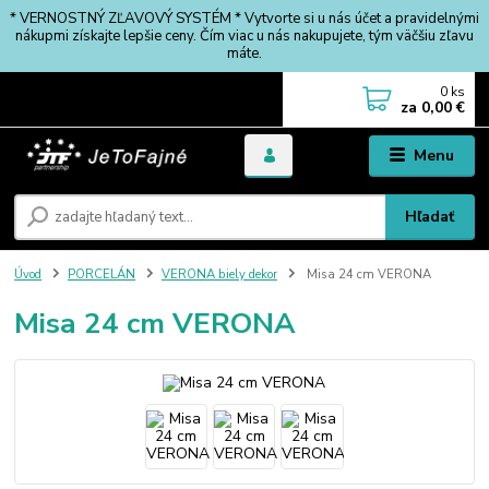
* VERNOSTNÝ ZĽAVOVÝ SYSTÉM * Vytvorte si u nás účet a pravidelnými
nákupmi získajte lepšie ceny. Čím viac u nás nakupujete, tým väčšiu zľavu
máte.
0
ks
za
0,00 €
Menu
Hľadať
Úvod
PORCELÁN
VERONA biely dekor
Misa 24 cm VERONA
Misa 24 cm VERONA