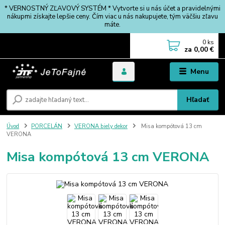
* VERNOSTNÝ ZĽAVOVÝ SYSTÉM * Vytvorte si u nás účet a pravidelnými
nákupmi získajte lepšie ceny. Čím viac u nás nakupujete, tým väčšiu zľavu
máte.
0
ks
za
0,00 €
Menu
Hľadať
Úvod
PORCELÁN
VERONA biely dekor
Misa kompótová 13 cm
VERONA
Misa kompótová 13 cm VERONA