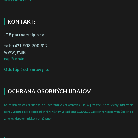
www.4toilet.sk
KONTAKT:
JTF partnership s.r.o.
tel:
+421 908 700 612
www.jtf.sk
napíšte nám
Odstúpiť od zmluvy tu
OCHRANA OSOBNÝCH ÚDAJOV
Na našich weboch ručíme za plnú ochranu Vašich osobných údajov pred zneužitím. Všetky informácie,
ktoré uvediete o svojej osobe, sú chránené v zmysle zákona č.122/2013 Z.z. o ochrane osobných údajov a o
zmene a doplnení niektorých zákonov.