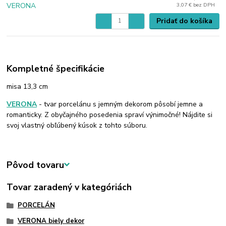
3,07 €
bez DPH
Pridať do košíka
Kompletné špecifikácie
misa 13,3 cm
VERONA
- tvar porcelánu s jemným dekorom pôsobí jemne a
romanticky. Z obyčajného posedenia spraví výnimočné! Nájdite si
svoj vlastný obľúbený kúsok z tohto súboru.
Pôvod tovaru
Tovar zaradený v kategóriách
PORCELÁN
VERONA biely dekor