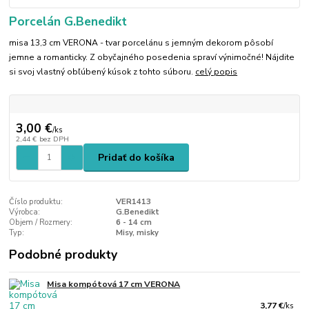
Porcelán G.Benedikt
misa 13,3 cm VERONA - tvar porcelánu s jemným dekorom pôsobí
jemne a romanticky. Z obyčajného posedenia spraví výnimočné! Nájdite
si svoj vlastný obľúbený kúsok z tohto súboru.
celý popis
3,00 €
/
ks
2,44 €
bez DPH
Pridať do košíka
Číslo produktu:
VER1413
Výrobca:
G.Benedikt
Objem / Rozmery:
6 - 14 cm
Typ:
Misy, misky
Podobné produkty
Misa kompótová 17 cm VERONA
3,77 €
/
ks