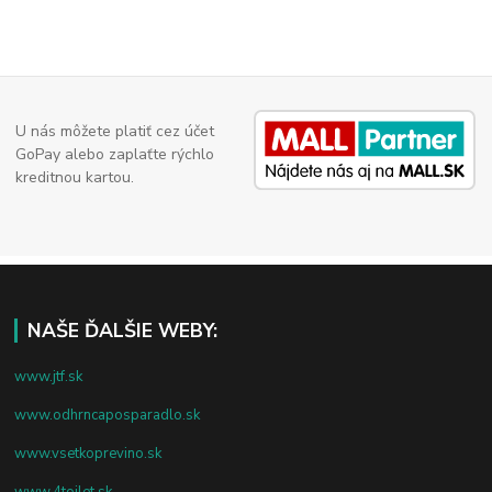
U nás môžete platiť cez účet
GoPay alebo zaplaťte rýchlo
kreditnou kartou.
NAŠE ĎALŠIE WEBY:
www.jtf.sk
www.odhrncaposparadlo.sk
www.vsetkoprevino.sk