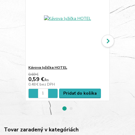
Kávova lyžička HOTEL
Kávová lyži
0,69 €
0,59 €
2,32 €
/
ks
/
ks
0,48 €
bez DPH
1,89 €
bez D
Pridať do košíka
Tovar zaradený v kategóriách