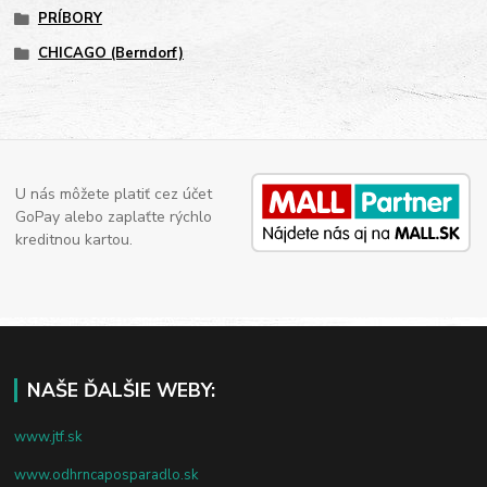
PRÍBORY
CHICAGO (Berndorf)
U nás môžete platiť cez účet
GoPay alebo zaplaťte rýchlo
kreditnou kartou.
NAŠE ĎALŠIE WEBY:
www.jtf.sk
www.odhrncaposparadlo.sk