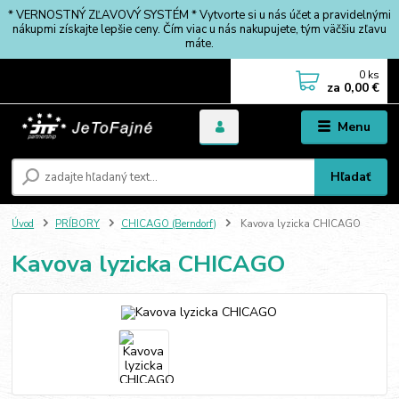
* VERNOSTNÝ ZĽAVOVÝ SYSTÉM * Vytvorte si u nás účet a pravidelnými
nákupmi získajte lepšie ceny. Čím viac u nás nakupujete, tým väčšiu zľavu
máte.
0
ks
za
0,00 €
Menu
Hľadať
Úvod
PRÍBORY
CHICAGO (Berndorf)
Kavova lyzicka CHICAGO
Kavova lyzicka CHICAGO