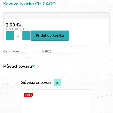
Kavova lyzicka CHICAGO
2,09 €
/
ks
1,70 €
bez DPH
Pridať do košíka
Číslo produktu:
N2522
Pôvod tovaru
Súvisiaci tovar
2
Akcia