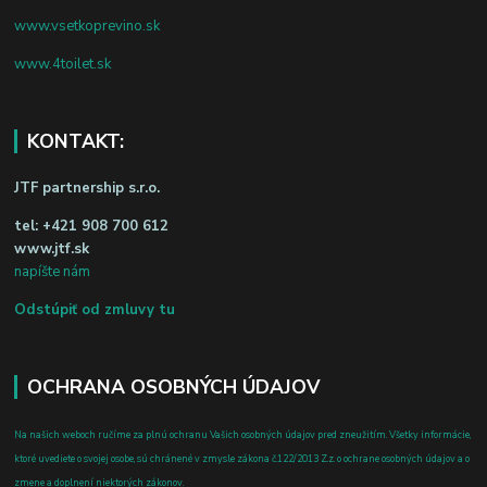
www.vsetkoprevino.sk
www.4toilet.sk
KONTAKT:
JTF partnership s.r.o.
tel:
+421 908 700 612
www.jtf.sk
napíšte nám
Odstúpiť od zmluvy tu
OCHRANA OSOBNÝCH ÚDAJOV
Na našich weboch ručíme za plnú ochranu Vašich osobných údajov pred zneužitím. Všetky informácie,
ktoré uvediete o svojej osobe, sú chránené v zmysle zákona č.122/2013 Z.z. o ochrane osobných údajov a o
zmene a doplnení niektorých zákonov.