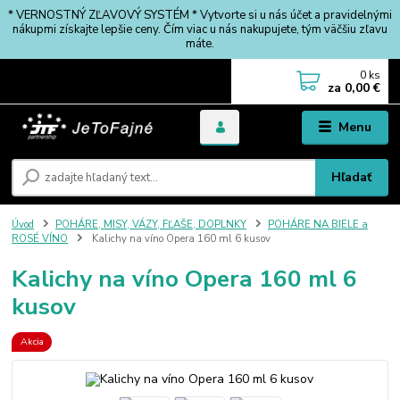
* VERNOSTNÝ ZĽAVOVÝ SYSTÉM * Vytvorte si u nás účet a pravidelnými
nákupmi získajte lepšie ceny. Čím viac u nás nakupujete, tým väčšiu zľavu
máte.
0
ks
za
0,00 €
Menu
Hľadať
Úvod
POHÁRE, MISY, VÁZY, FĽAŠE, DOPLNKY
POHÁRE NA BIELE a
ROSÉ VÍNO
Kalichy na víno Opera 160 ml 6 kusov
Kalichy na víno Opera 160 ml 6
kusov
Akcia