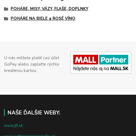
POHÁRE, MISY, VÁZY, FĽAŠE, DOPLNKY
POHÁRE NA BIELE a ROSÉ VÍNO
U nás môžete platiť cez účet
GoPay alebo zaplaťte rýchlo
kreditnou kartou.
NAŠE ĎALŠIE WEBY:
www.jtf.sk