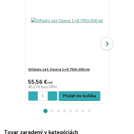
Whisky set Opera 1+6 750+300 ml
Poháre na w
55,56 €
22,66 €
/
set
/
s
45,17 €
bez DPH
18,42 €
bez 
Pridať do košíka
Tovar zaradený v kategóriách