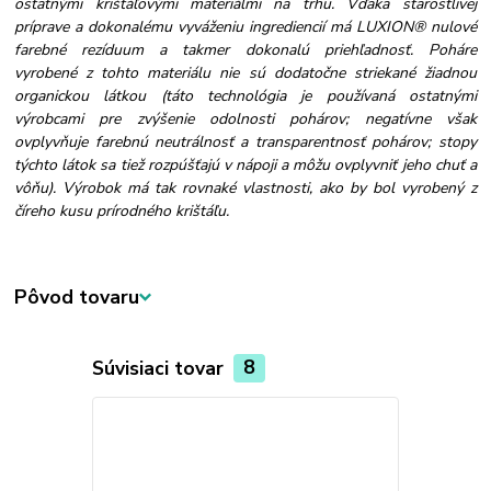
ostatnými krištáľovými materiálmi na trhu. Vďaka starostlivej
príprave a dokonalému vyváženiu ingrediencií má LUXION® nulové
farebné rezíduum a takmer dokonalú priehľadnosť. Poháre
vyrobené z tohto materiálu nie sú dodatočne striekané žiadnou
organickou látkou (táto technológia je používaná ostatnými
výrobcami pre zvýšenie odolnosti pohárov; negatívne však
ovplyvňuje farebnú neutrálnosť a transparentnosť pohárov; stopy
týchto látok sa tiež rozpúšťajú v nápoji a môžu ovplyvniť jeho chuť a
vôňu). Výrobok má tak rovnaké vlastnosti, ako by bol vyrobený z
číreho kusu prírodného krištáľu.
Pôvod tovaru
Súvisiaci tovar
8