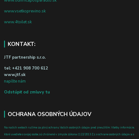
www.odhrncaposparadlo.sk
www.vsetkoprevino.sk
www.4toilet.sk
KONTAKT:
JTF partnership s.r.o.
tel:
+421 908 700 612
www.jtf.sk
napíšte nám
Odstúpiť od zmluvy tu
OCHRANA OSOBNÝCH ÚDAJOV
Na našich weboch ručíme za plnú ochranu Vašich osobných údajov pred zneužitím. Všetky informácie,
ktoré uvediete o svojej osobe, sú chránené v zmysle zákona č.122/2013 Z.z. o ochrane osobných údajov a o