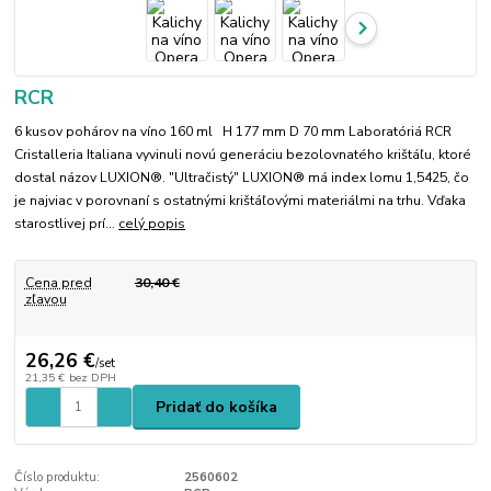
RCR
6 kusov pohárov na víno 160 ml H 177 mm D 70 mm Laboratóriá RCR
Cristalleria Italiana vyvinuli novú generáciu bezolovnatého krištáľu, ktoré
dostal názov LUXION®. "Ultračistý" LUXION® má index lomu 1,5425, čo
je najviac v porovnaní s ostatnými krištáľovými materiálmi na trhu. Vďaka
starostlivej prí...
celý popis
Cena pred
30,40 €
zľavou
26,26 €
/
set
21,35 €
bez DPH
Pridať do košíka
Číslo produktu:
2560602