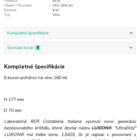
Výrobca:
RCR
Objem / Rozmery:
151-250 ml
Balenie:
6 ks
Typ:
Víno
Kompletné špecifikácie
Súvisiaci tovar
8
Kompletné špecifikácie
6 kusov pohárov na víno 160 ml
H 177 mm
D 70 mm
Laboratóriá RCR Cristalleria Italiana vyvinuli novú generáciu
bezolovnatého krištáľu, ktoré dostal názov
LUXION®
. "Ultračistý"
LUXION® má index lomu 1,5425, čo je najviac v porovnaní s