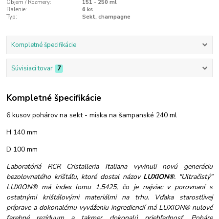
Objem / Rozmery:
151 - 250 ml
Balenie:
6 ks
Typ:
Sekt, champagne
Kompletné špecifikácie
Súvisiaci tovar
7
Kompletné špecifikácie
6 kusov pohárov na sekt - miska na šampanské 240 ml
H 140 mm
D 100 mm
Laboratóriá RCR Cristalleria Italiana vyvinuli novú generáciu
bezolovnatého krištáľu, ktoré dostal názov
LUXION®
. "Ultračistý"
LUXION® má index lomu 1,5425, čo je najviac v porovnaní s
ostatnými krištáľovými materiálmi na trhu. Vďaka starostlivej
príprave a dokonalému vyváženiu ingrediencií má LUXION® nulové
farebné rezíduum a takmer dokonalú priehľadnosť. Poháre