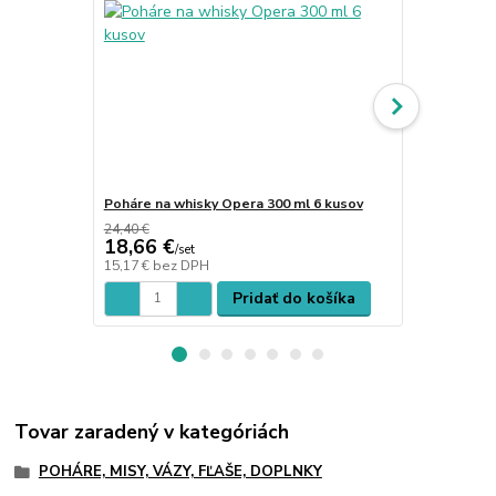
Poháre na whisky Opera 300 ml 6 kusov
Poháre na w
24,40 €
18,66 €
22,66 €
/
set
/
s
15,17 €
bez DPH
18,42 €
bez 
Pridať do košíka
Tovar zaradený v kategóriách
POHÁRE, MISY, VÁZY, FĽAŠE, DOPLNKY