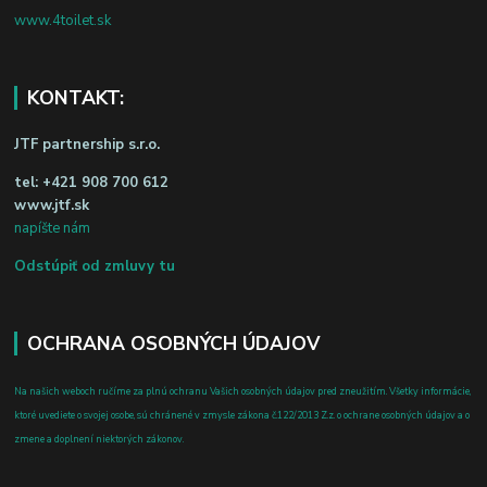
www.4toilet.sk
KONTAKT:
JTF partnership s.r.o.
tel:
+421 908 700 612
www.jtf.sk
napíšte nám
Odstúpiť od zmluvy tu
OCHRANA OSOBNÝCH ÚDAJOV
Na našich weboch ručíme za plnú ochranu Vašich osobných údajov pred zneužitím. Všetky informácie,
ktoré uvediete o svojej osobe, sú chránené v zmysle zákona č.122/2013 Z.z. o ochrane osobných údajov a o
zmene a doplnení niektorých zákonov.