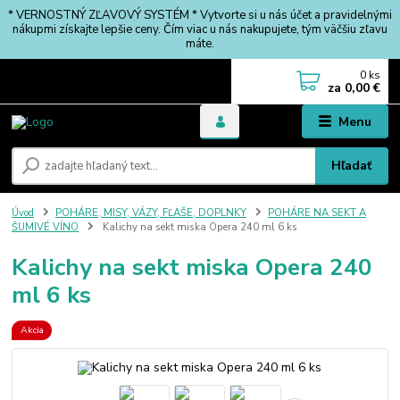
* VERNOSTNÝ ZĽAVOVÝ SYSTÉM * Vytvorte si u nás účet a pravidelnými
nákupmi získajte lepšie ceny. Čím viac u nás nakupujete, tým väčšiu zľavu
máte.
0
ks
za
0,00 €
Menu
Hľadať
Úvod
POHÁRE, MISY, VÁZY, FĽAŠE, DOPLNKY
POHÁRE NA SEKT A
ŠUMIVÉ VÍNO
Kalichy na sekt miska Opera 240 ml 6 ks
Kalichy na sekt miska Opera 240
ml 6 ks
Akcia