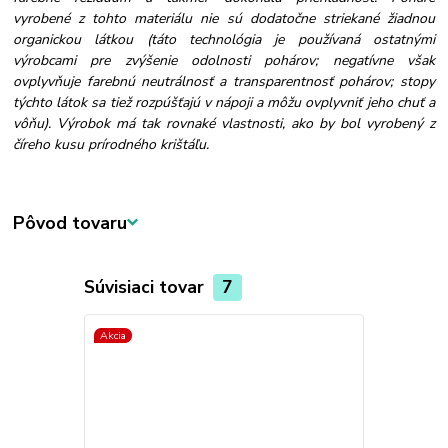
vyrobené z tohto materiálu nie sú dodatočne striekané žiadnou
organickou látkou (táto technológia je používaná ostatnými
výrobcami pre zvýšenie odolnosti pohárov; negatívne však
ovplyvňuje farebnú neutrálnosť a transparentnosť pohárov; stopy
týchto látok sa tiež rozpúšťajú v nápoji a môžu ovplyvniť jeho chuť a
vôňu). Výrobok má tak rovnaké vlastnosti, ako by bol vyrobený z
číreho kusu prírodného krištáľu.
Pôvod tovaru
Súvisiaci tovar
7
Akcia