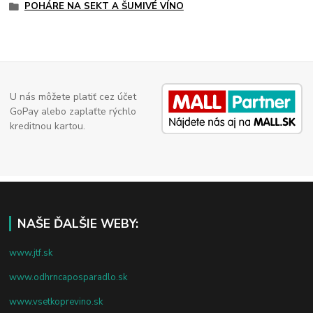
POHÁRE NA SEKT A ŠUMIVÉ VÍNO
U nás môžete platiť cez účet
GoPay alebo zaplaťte rýchlo
kreditnou kartou.
NAŠE ĎALŠIE WEBY:
www.jtf.sk
www.odhrncaposparadlo.sk
www.vsetkoprevino.sk