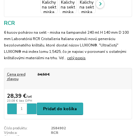
RCR
6 kusov pohárov na sekt - miska na šampanské 240 ml H 140 mm D 100
mm Laboratóriá RCR Cristalleria Italiana vyvinuli novú generáciu
bezolovnatého krištáľu, ktoré dostal názov LUXION®. "Ultračistý"
LUXION® má index lomu 1,5425, čo je najviac v porovnaní s ostatnými
krištáľovými materiálmi na trhu. Vď...
celý popis
Cena pred
34,50 €
zľavou
28,39 €
/
set
23,08 €
bez DPH
Pridať do košíka
Číslo produktu:
2584902
Výrobca:
RCR