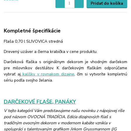
Pridať do košíka
Kompletné špecifikácie
Fľaša 0,70 l SLIVOVICA stredná
Drevený uzáver a čierna krabička v cene produktu.
Darčeková fľaška s originálnym dekorom je vhodným darčekom
pre milovníkov destilátov. K darčekovým fľaškám odporúčame
vybrať aj
kalíšky v rovnakom dizajne
, čím si vytvoríte kompletnú
sériu podľa svojho želania.
DARČEKOVÉ FĽAŠE, PANÁKY
V tejto kategórií Vám predstavujeme našu novinku z nápojovej ríše
pod názvom OVOCNÁ TRADÍCIA. Edícia dizajnových fliaš s
tradičným ovocným dekorom v modernom kabáte vznikla v
spolupráci s talentovaným grafikom Jirkom Grussmannom (JG