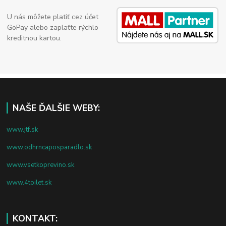
U nás môžete platiť cez účet
GoPay alebo zaplaťte rýchlo
kreditnou kartou.
NAŠE ĎALŠIE WEBY:
www.jtf.sk
www.odhrncaposparadlo.sk
www.vsetkoprevino.sk
www.4toilet.sk
KONTAKT: