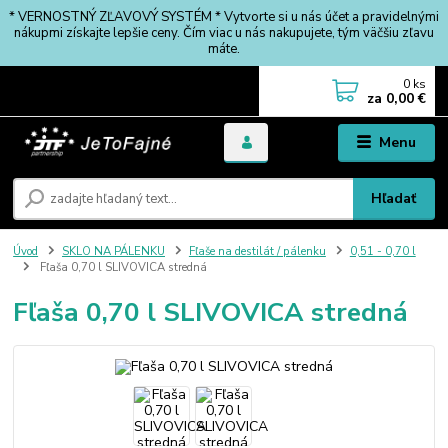
* VERNOSTNÝ ZĽAVOVÝ SYSTÉM * Vytvorte si u nás účet a pravidelnými
nákupmi získajte lepšie ceny. Čím viac u nás nakupujete, tým väčšiu zľavu
máte.
0
ks
za
0,00 €
Menu
Hľadať
Úvod
SKLO NA PÁLENKU
Fľaše na destilát / pálenku
0,51 - 0,70 l
Fľaša 0,70 l SLIVOVICA stredná
Fľaša 0,70 l SLIVOVICA stredná