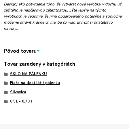
Design) ako potvrdenie toho, že vytvárať nové výrobky v duchu už
zažitého je nadčasovou záležitosťou. Ešte lepšie na týchto
výrobkoch je vedomie, že nimi obdarovaného potešíme a spoločne
môžeme stráviť krásne chvíle, ba čo viac, utvrdiť si priateľstvo
naveky...
Pôvod tovaru
Tovar zaradený v kategóriách
SKLO NA PÁLENKU
Fľaše na destilát / pálenku
Slivovica
0,51 - 0,70 l