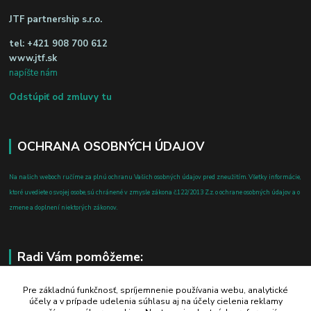
JTF partnership s.r.o.
tel:
+421 908 700 612
www.jtf.sk
napíšte nám
Odstúpiť od zmluvy tu
OCHRANA OSOBNÝCH ÚDAJOV
Na našich weboch ručíme za plnú ochranu Vašich osobných údajov pred zneužitím. Všetky informácie,
ktoré uvediete o svojej osobe, sú chránené v zmysle zákona č.122/2013 Z.z. o ochrane osobných údajov a o
zmene a doplnení niektorých zákonov.
Radi Vám pomôžeme:
+421 908 700 612
Pre základnú funkčnosť, spríjemnenie používania webu, analytické
účely a v prípade udelenia súhlasu aj na účely cielenia reklamy
po-pia: 8.00 - 16.00