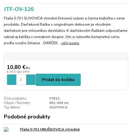
JTF-OV-126
Fľaša 0,70 l SLIVOVICA stredná Drevený uzáver a čierna krabička v cene
produktu. Darčeková fľaška s originálnym dekorom je vhodným
darčekom pre milovníkov destilátov. K darčekovým fľaškám odporúčame
vybrať aj kalíšky v rovnakom dizajne, čím si vytvoríte kompletnú sériu
podľa svojho želania. DARČEK...
celý popis
10,80 €
/
ks
8,78 €
bez DPH
Pridať do košíka
Číslo produktu:
F7613
Objem / Rozmery:
651-900 ml
Typ dekoru:
SLIVOVICA
Podobné produkty
Fľaša 0,70 l HRUŠKOVICA stredná