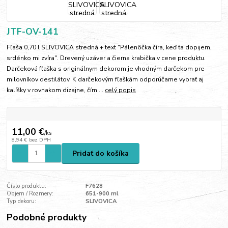
JTF-OV-141
Fľaša 0,70 l SLIVOVICA stredná + text "Pálenôčka číra, keď ťa dopijem,
srdénko mi zvíra". Drevený uzáver a čierna krabička v cene produktu.
Darčeková fľaška s originálnym dekorom je vhodným darčekom pre
milovníkov destilátov. K darčekovým fľaškám odporúčame vybrať aj
kalíšky v rovnakom dizajne, čím ...
celý popis
11,00 €
/
ks
8,94 €
bez DPH
Pridať do košíka
Číslo produktu:
F7628
Objem / Rozmery:
651-900 ml
Typ dekoru:
SLIVOVICA
Podobné produkty