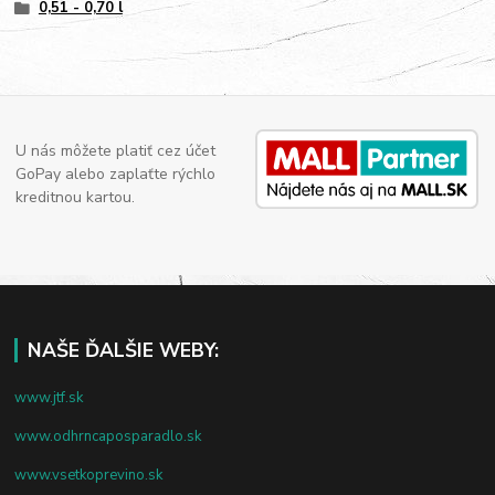
0,51 - 0,70 l
U nás môžete platiť cez účet
GoPay alebo zaplaťte rýchlo
kreditnou kartou.
NAŠE ĎALŠIE WEBY:
www.jtf.sk
www.odhrncaposparadlo.sk
www.vsetkoprevino.sk