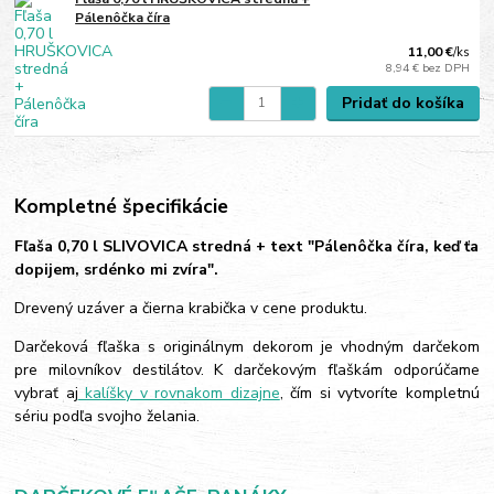
Pálenôčka číra
11,00 €
/
ks
8,94 €
bez DPH
Pridať do košíka
Kompletné špecifikácie
Fľaša 0,70 l SLIVOVICA stredná + text "Pálenôčka číra, keď ťa
dopijem, srdénko mi zvíra".
Drevený uzáver a čierna krabička v cene produktu.
Darčeková fľaška s originálnym dekorom je vhodným darčekom
pre milovníkov destilátov. K darčekovým fľaškám odporúčame
vybrať aj
kalíšky v rovnakom dizajne
, čím si vytvoríte kompletnú
sériu podľa svojho želania.