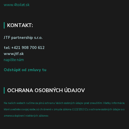
www.4toilet.sk
KONTAKT:
JTF partnership s.r.o.
tel:
+421 908 700 612
www.jtf.sk
napíšte nám
Odstúpiť od zmluvy tu
OCHRANA OSOBNÝCH ÚDAJOV
Na našich weboch ručíme za plnú ochranu Vašich osobných údajov pred zneužitím. Všetky informácie,
ktoré uvediete o svojej osobe, sú chránené v zmysle zákona č.122/2013 Z.z. o ochrane osobných údajov a o
zmene a doplnení niektorých zákonov.