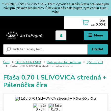
* VERNOSTNÝ ZĽAVOVÝ SYSTÉM * Vytvorte si u nás účet a pravidelnými
nákupmi získajte lepšie ceny. Čím viac u nás nakupujete, tým väčšiu zľavu
máte.
0
ks
za
0,00 €
Menu
Hľadať
Úvod
SKLO NA PÁLENKU
Fľaše na destilát / pálenku
0,51 - 0,70 l
Fľaša 0,70 l SLIVOVICA stredná + Pálenôčka číra
Fľaša 0,70 l SLIVOVICA stredná +
Pálenôčka číra