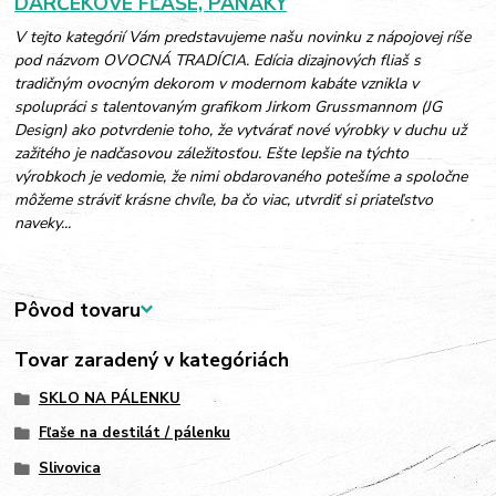
DARČEKOVÉ FĽAŠE, PANÁKY
V tejto kategórií Vám predstavujeme našu novinku z nápojovej ríše
pod názvom OVOCNÁ TRADÍCIA. Edícia dizajnových fliaš s
tradičným ovocným dekorom v modernom kabáte vznikla v
spolupráci s talentovaným grafikom Jirkom Grussmannom (JG
Design) ako potvrdenie toho, že vytvárať nové výrobky v duchu už
zažitého je nadčasovou záležitosťou. Ešte lepšie na týchto
výrobkoch je vedomie, že nimi obdarovaného potešíme a spoločne
môžeme stráviť krásne chvíle, ba čo viac, utvrdiť si priateľstvo
naveky...
Pôvod tovaru
Tovar zaradený v kategóriách
SKLO NA PÁLENKU
Fľaše na destilát / pálenku
Slivovica