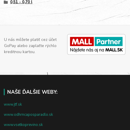
0,51 - 0,70 l
U nás môžete platiť cez účet
GoPay alebo zaplaťte rýchlo
kreditnou kartou.
NAŠE ĎALŠIE WEBY:
www.jtf.sk
www.odhrncaposparadlo.sk
www.vsetkoprevino.sk