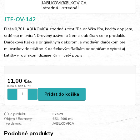
JTF-OV-142
Fľaša 0,70 l JABLKOVICA stredná + text "Pálenôčka číra, keď ťa dopijem,
srdénko mi zvíra". Drevený uzáver a čierna krabička v cene produktu.
Darčeková fľaška s originálnym dekorom je vhodným darčekom pre
milovníkov destilátov. K darčekovým fľaškám odporúčame vybrať aj
kalíšky v rovnakom dizajne, čím...
celý popis
11,00 €
/
ks
8,94 €
bez DPH
Pridať do košíka
Číslo produktu:
F7629
Objem / Rozmery:
651-900 ml
Typ dekoru:
JABLKOVICA
Podobné produkty