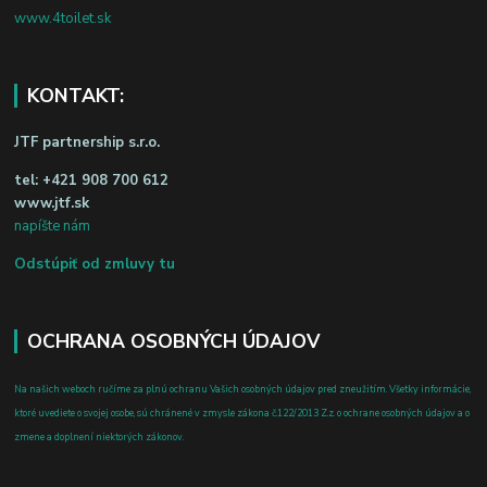
www.4toilet.sk
KONTAKT:
JTF partnership s.r.o.
tel:
+421 908 700 612
www.jtf.sk
napíšte nám
Odstúpiť od zmluvy tu
OCHRANA OSOBNÝCH ÚDAJOV
Na našich weboch ručíme za plnú ochranu Vašich osobných údajov pred zneužitím. Všetky informácie,
ktoré uvediete o svojej osobe, sú chránené v zmysle zákona č.122/2013 Z.z. o ochrane osobných údajov a o
zmene a doplnení niektorých zákonov.