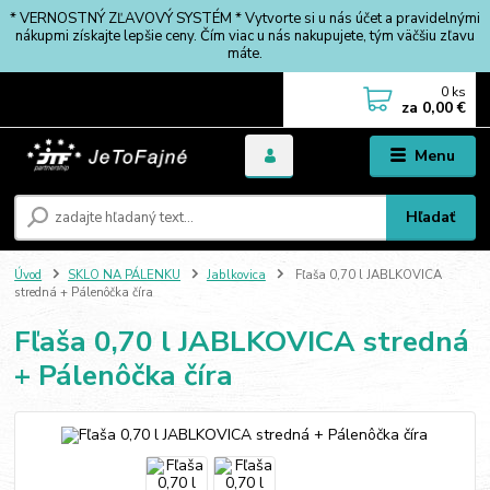
* VERNOSTNÝ ZĽAVOVÝ SYSTÉM * Vytvorte si u nás účet a pravidelnými
nákupmi získajte lepšie ceny. Čím viac u nás nakupujete, tým väčšiu zľavu
máte.
0
ks
za
0,00 €
Menu
Hľadať
Úvod
SKLO NA PÁLENKU
Jablkovica
Fľaša 0,70 l JABLKOVICA
stredná + Pálenôčka číra
Fľaša 0,70 l JABLKOVICA stredná
+ Pálenôčka číra