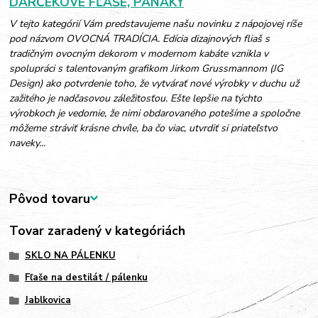
DARČEKOVÉ FĽAŠE, PANÁKY
V tejto kategórií Vám predstavujeme našu novinku z nápojovej ríše
pod názvom OVOCNÁ TRADÍCIA. Edícia dizajnových fliaš s
tradičným ovocným dekorom v modernom kabáte vznikla v
spolupráci s talentovaným grafikom Jirkom Grussmannom (JG
Design) ako potvrdenie toho, že vytvárať nové výrobky v duchu už
zažitého je nadčasovou záležitosťou. Ešte lepšie na týchto
výrobkoch je vedomie, že nimi obdarovaného potešíme a spoločne
môžeme stráviť krásne chvíle, ba čo viac, utvrdiť si priateľstvo
naveky...
Pôvod tovaru
Tovar zaradený v kategóriách
SKLO NA PÁLENKU
Fľaše na destilát / pálenku
Jablkovica