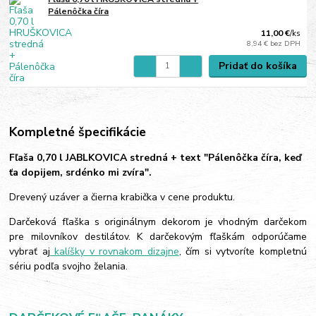
Pálenôčka číra
11,00 €
/
ks
8,94 €
bez DPH
Pridať do košíka
Kompletné špecifikácie
Fľaša 0,70 l JABLKOVICA stredná + text "Pálenôčka číra, keď
ťa dopijem, srdénko mi zvíra".
Drevený uzáver a čierna krabička v cene produktu.
Darčeková fľaška s originálnym dekorom je vhodným darčekom
pre milovníkov destilátov. K darčekovým fľaškám odporúčame
vybrať aj
kalíšky v rovnakom dizajne
, čím si vytvoríte kompletnú
sériu podľa svojho želania.