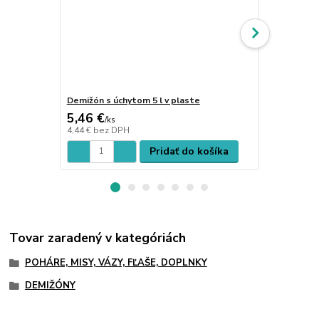
Demižón s úchytom 5 l v plaste
Demižón 54 l
5,46 €
35,43 €
/
ks
/
k
4,44 €
bez DPH
28,80 €
bez 
Pridať do košíka
Tovar zaradený v kategóriách
POHÁRE, MISY, VÁZY, FĽAŠE, DOPLNKY
DEMIŽÓNY