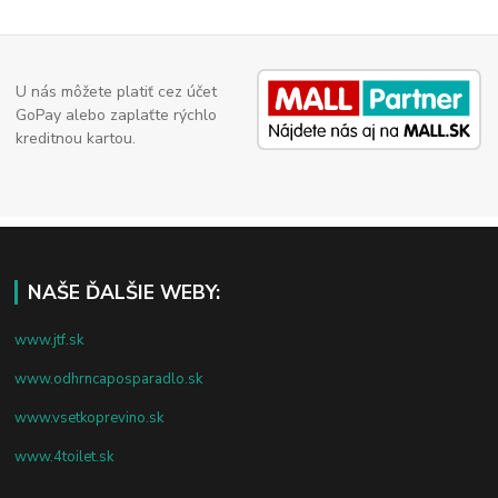
U nás môžete platiť cez účet
GoPay alebo zaplaťte rýchlo
kreditnou kartou.
NAŠE ĎALŠIE WEBY:
www.jtf.sk
www.odhrncaposparadlo.sk
www.vsetkoprevino.sk
www.4toilet.sk