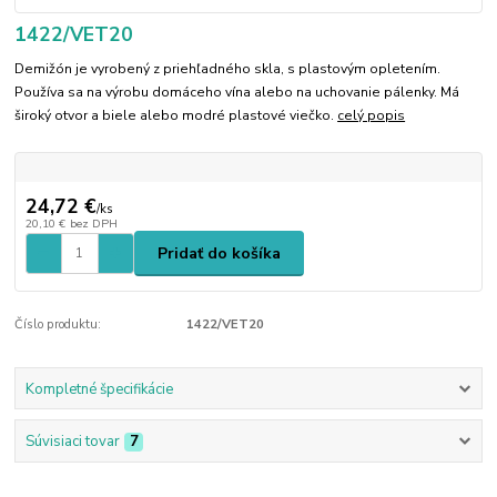
1422/VET20
Demižón je vyrobený z priehľadného skla, s plastovým opletením.
Používa sa na výrobu domáceho vína alebo na uchovanie pálenky. Má
široký otvor a biele alebo modré plastové viečko.
celý popis
24,72 €
/
ks
20,10 €
bez DPH
Pridať do košíka
Číslo produktu:
1422/VET20
Kompletné špecifikácie
Súvisiaci tovar
7