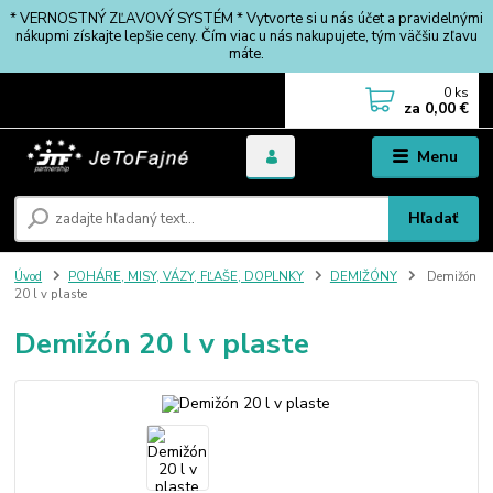
* VERNOSTNÝ ZĽAVOVÝ SYSTÉM * Vytvorte si u nás účet a pravidelnými
nákupmi získajte lepšie ceny. Čím viac u nás nakupujete, tým väčšiu zľavu
máte.
0
ks
za
0,00 €
Menu
Hľadať
Úvod
POHÁRE, MISY, VÁZY, FĽAŠE, DOPLNKY
DEMIŽÓNY
Demižón
20 l v plaste
Demižón 20 l v plaste