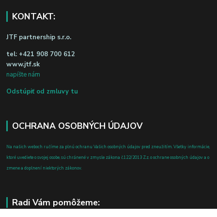
KONTAKT:
JTF partnership s.r.o.
tel:
+421 908 700 612
www.jtf.sk
napíšte nám
Odstúpiť od zmluvy tu
OCHRANA OSOBNÝCH ÚDAJOV
Na našich weboch ručíme za plnú ochranu Vašich osobných údajov pred zneužitím. Všetky informácie,
ktoré uvediete o svojej osobe, sú chránené v zmysle zákona č.122/2013 Z.z. o ochrane osobných údajov a o
zmene a doplnení niektorých zákonov.
Radi Vám pomôžeme: