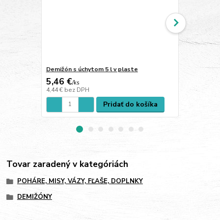
Demižón s úchytom 5 l v plaste
Demižón 54 l
5,46 €
35,43 €
/
ks
/
k
4,44 €
bez DPH
28,80 €
bez 
Pridať do košíka
Tovar zaradený v kategóriách
POHÁRE, MISY, VÁZY, FĽAŠE, DOPLNKY
DEMIŽÓNY