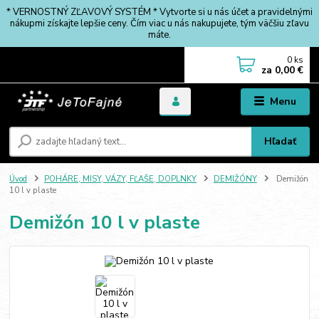
* VERNOSTNÝ ZĽAVOVÝ SYSTÉM * Vytvorte si u nás účet a pravidelnými
nákupmi získajte lepšie ceny. Čím viac u nás nakupujete, tým väčšiu zľavu
máte.
0
ks
za
0,00 €
Menu
Hľadať
Úvod
POHÁRE, MISY, VÁZY, FĽAŠE, DOPLNKY
DEMIŽÓNY
Demižón
10 l v plaste
Demižón 10 l v plaste