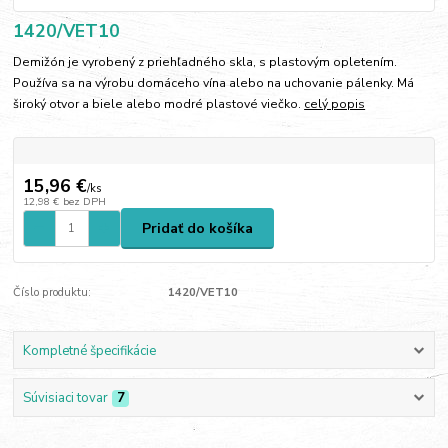
1420/VET10
Demižón je vyrobený z priehľadného skla, s plastovým opletením.
Používa sa na výrobu domáceho vína alebo na uchovanie pálenky. Má
široký otvor a biele alebo modré plastové viečko.
celý popis
15,96 €
/
ks
12,98 €
bez DPH
Pridať do košíka
Číslo produktu:
1420/VET10
Kompletné špecifikácie
Súvisiaci tovar
7