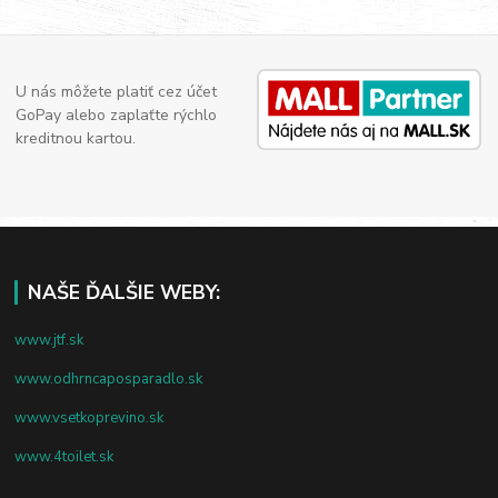
U nás môžete platiť cez účet
GoPay alebo zaplaťte rýchlo
kreditnou kartou.
NAŠE ĎALŠIE WEBY:
www.jtf.sk
www.odhrncaposparadlo.sk
www.vsetkoprevino.sk
www.4toilet.sk