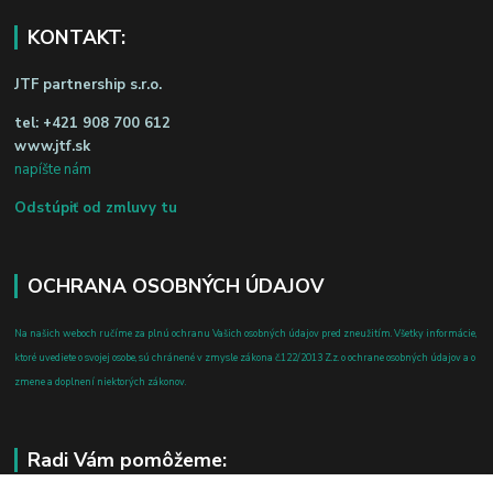
KONTAKT:
JTF partnership s.r.o.
tel:
+421 908 700 612
www.jtf.sk
napíšte nám
Odstúpiť od zmluvy tu
OCHRANA OSOBNÝCH ÚDAJOV
Na našich weboch ručíme za plnú ochranu Vašich osobných údajov pred zneužitím. Všetky informácie,
ktoré uvediete o svojej osobe, sú chránené v zmysle zákona č.122/2013 Z.z. o ochrane osobných údajov a o
zmene a doplnení niektorých zákonov.
Radi Vám pomôžeme: