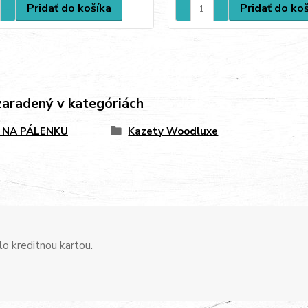
Pridať do košíka
Pridať do ko
zaradený v kategóriách
 NA PÁLENKU
Kazety Woodluxe
o kreditnou kartou.