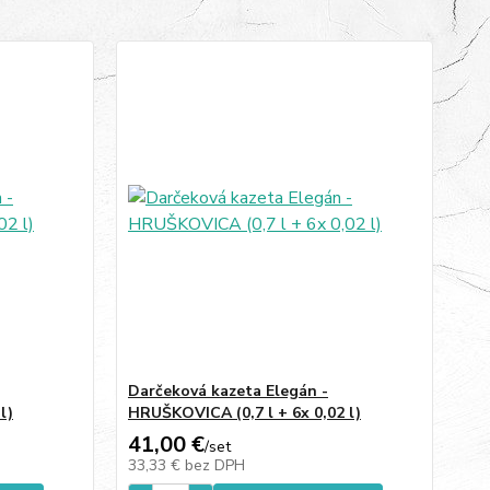
Darčeková kazeta Elegán -
l)
HRUŠKOVICA (0,7 l + 6x 0,02 l)
41,00 €
/
set
33,33 €
bez DPH