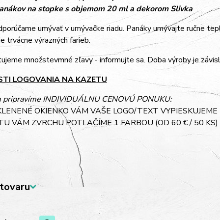
anákov na stopke s objemom 20 ml a dekorom Slivka
dporúčame umývať v umývačke riadu. Panáky umývajte ručne te
e trvácne výrazných farieb.
ujeme množstevmné zľavy - informujte sa. Doba výroby je závisl
TI LOGOVANIA NA KAZETU
m pripravíme INDIVIDUÁLNU CENOVÚ PONUKU:
KLENENÉ OKIENKO VÁM VAŠE LOGO/TEXT VYPIESKUJEME (O
TU VÁM ZVRCHU POTLAČÍME 1 FARBOU (OD 60 € / 50 KS)
tovaru