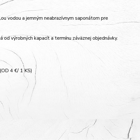
plou vodou a jemným neabrazívnym saponátom pre
á od výrobných kapacít a termínu záväznej objednávky.
D 4 €/ 1 KS)