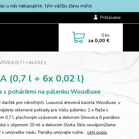
c u nás nakupujete, tým väčšiu zľavu máte.
Prihlásenie
0
ks
za
0,00 €
OVICA (0,7 l + 6x 0,02 l)
 (0,7 l + 6x 0,02 l)
a s pohárikmi na pálenku Woodluxe
y darček pre náročných. Luxusná drevená kazeta Woodluxe, v
 nájdete sklenené poklady pre Vašu pálenku: 1 x fľaša s
m 0,7 l, plechovým uzáverom a dekorom Slivovica 6 panákov
pke s objemom 20 ml a dekorom Slivka Sklo neodporúčame
 v umývačke riadu. Panáky umývajte ručne...
celý popis