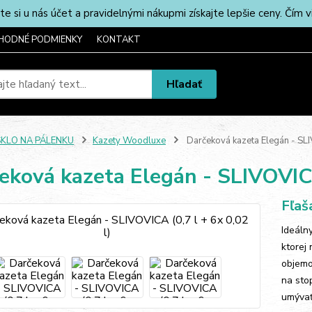
u nás účet a pravidelnými nákupmi získajte lepšie ceny. Čím via
HODNÉ PODMIENKY
KONTAKT
Hľadať
SKLO NA PÁLENKU
Kazety Woodluxe
Darčeková kazeta Elegán - SLIV
eková kazeta Elegán - SLIVOVICA
Fľaš
Ideáln
ktorej
objemo
na sto
umývať