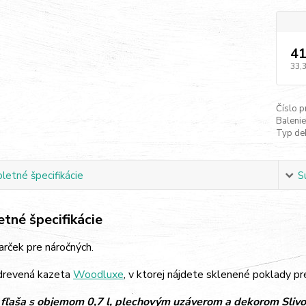
41
33,
Číslo p
Balenie
Typ de
etné špecifikácie
S
tné špecifikácie
arček pre náročných.
drevená kazeta
Woodluxe
, v ktorej nájdete sklenené poklady pr
 fľaša s objemom 0,7 l, plechovým uzáverom a dekorom Slivo