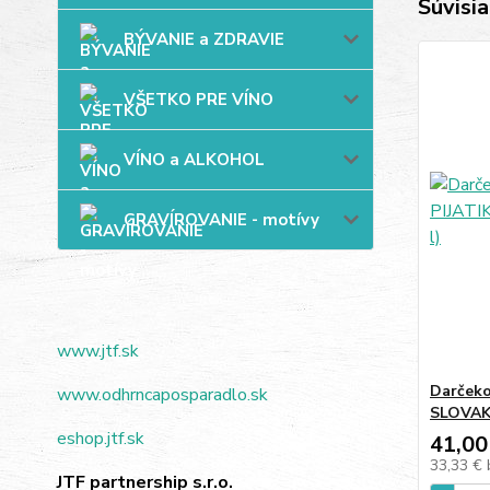
Súvisia
BÝVANIE a ZDRAVIE
VŠETKO PRE VÍNO
VÍNO a ALKOHOL
GRAVÍROVANIE - motívy
www.jtf.sk
Darčeko
www.odhrncaposparadlo.sk
SLOVAKIA
eshop.jtf.sk
41,00
33,33 €
JTF partnership s.r.o.