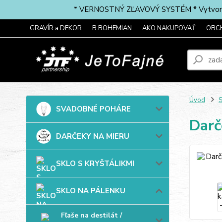
* VERNOSTNÝ ZĽAVOVÝ SYSTÉM * Vytvorte si 
GRAVÍR a DEKOR
B.BOHEMIAN
AKO NAKUPOVAŤ
OBC
Úvod
SVADOBNÉ POHÁRE
Darč
DARČEKY NA MIERU
SKLO S KRYŠTÁLIKMI
SKLO NA PÁLENKU
Fľaše na destilát /