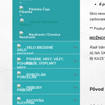
6 p
Pálenka Čaja
Sklo neo
zachovani
Kazety Woodluxe
** Poskyt
Nazdravie / Domáca
MOŽNOS
Radi Vá
SKLO BRÚSENÉ
A) NA S
B) KAZE
POHÁRE, MISY, VÁZY,
FĽAŠE, DOPLNKY
PORCELÁN
PRÍBORY
Pôvod 
KUCHYŇA