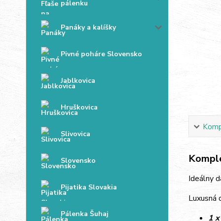
pálenku
Panáky a kalíšky
Pivné poháre Slovensko
Jablkovica
Hruškovica
Kompl
Slivovica
Komple
Slovensko
Ideálny d
Pijatika Slovakia
Luxusná 
Pálenka Šuhaj
1 x