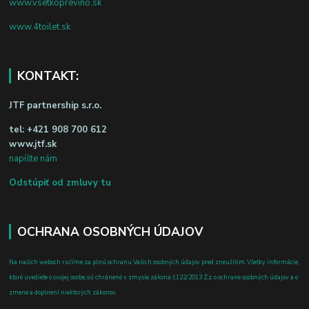
www.vsetkoprevino.sk
www.4toilet.sk
KONTAKT:
JTF partnership s.r.o.
tel:
+421 908 700 612
www.jtf.sk
napíšte nám
Odstúpiť od zmluvy tu
OCHRANA OSOBNÝCH ÚDAJOV
Na našich weboch ručíme za plnú ochranu Vašich osobných údajov pred zneužitím. Všetky informácie,
ktoré uvediete o svojej osobe, sú chránené v zmysle zákona č.122/2013 Z.z. o ochrane osobných údajov a o
zmene a doplnení niektorých zákonov.