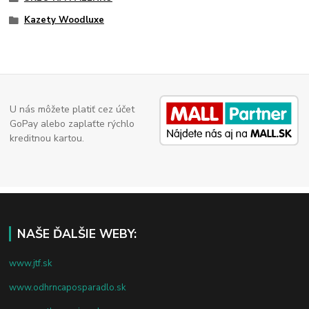
Kazety Woodluxe
U nás môžete platiť cez účet
GoPay alebo zaplaťte rýchlo
kreditnou kartou.
NAŠE ĎALŠIE WEBY:
www.jtf.sk
www.odhrncaposparadlo.sk