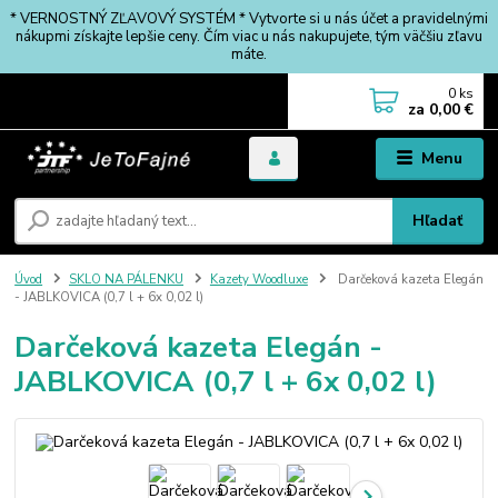
* VERNOSTNÝ ZĽAVOVÝ SYSTÉM * Vytvorte si u nás účet a pravidelnými
nákupmi získajte lepšie ceny. Čím viac u nás nakupujete, tým väčšiu zľavu
máte.
0
ks
za
0,00 €
Menu
Hľadať
Úvod
SKLO NA PÁLENKU
Kazety Woodluxe
Darčeková kazeta Elegán
- JABLKOVICA (0,7 l + 6x 0,02 l)
Darčeková kazeta Elegán -
JABLKOVICA (0,7 l + 6x 0,02 l)