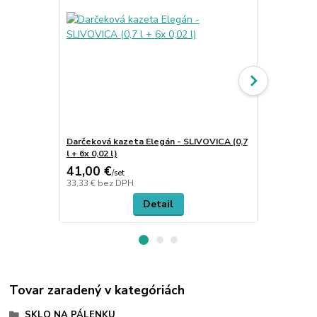
Darčeková kazeta Elegán - SLIVOVICA (0,7
Darčeková k
l + 6x 0,02 l)
SLOVAKIA (0,
41,00 €
41,00 €
/
set
/
s
33,33 €
bez DPH
33,33 €
bez 
Detail
Tovar zaradený v kategóriách
SKLO NA PÁLENKU