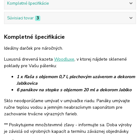
Kompletné špecifikácie
Súvisiaci tovar
3
Kompletné špecifikácie
Ideálny darček pre náročných.
Luxusná drevená kazeta
Woodluxe
, v ktorej nájdete sklenené
poklady pre Vašu pálenku:
1 x fľaša s objemom 0,7 l, plechovým uzáverom a dekorom
Jablkovica
6 panákov na stopke s objemom 20 ml a dekorom Jablko
Sklo neodporúčame umývať v umývačke riadu. Panáky umývajte
ručne teplou vodou a jemným neabrazívnym saponátom pre
zachovanie trvácne výrazných farieb.
** Poskytujeme množstevmné zľavy - informujte sa. Doba výroby
je závislá od výrobných kapacít a termínu záväznej objednávky.