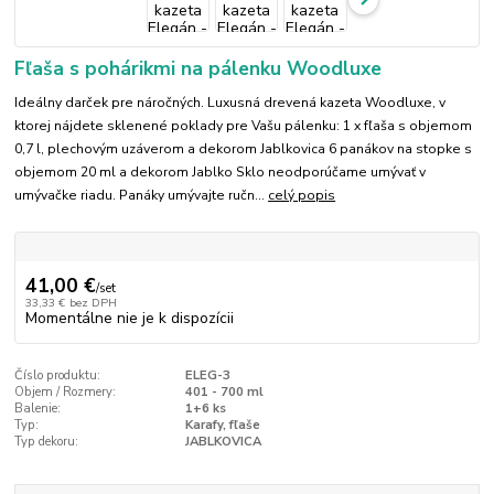
Fľaša s pohárikmi na pálenku Woodluxe
Ideálny darček pre náročných. Luxusná drevená kazeta Woodluxe, v
ktorej nájdete sklenené poklady pre Vašu pálenku: 1 x fľaša s objemom
0,7 l, plechovým uzáverom a dekorom Jablkovica 6 panákov na stopke s
objemom 20 ml a dekorom Jablko Sklo neodporúčame umývať v
umývačke riadu. Panáky umývajte ručn...
celý popis
41,00 €
/
set
33,33 €
bez DPH
Momentálne nie je k dispozícii
Číslo produktu:
ELEG-3
Objem / Rozmery:
401 - 700 ml
Balenie:
1+6 ks
Typ:
Karafy, fľaše
Typ dekoru:
JABLKOVICA