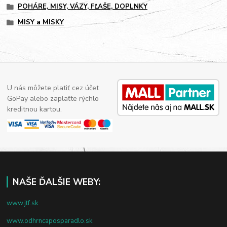
POHÁRE, MISY, VÁZY, FĽAŠE, DOPLNKY
MISY a MISKY
U nás môžete platiť cez účet
GoPay alebo zaplaťte rýchlo
kreditnou kartou.
NAŠE ĎALŠIE WEBY:
www.jtf.sk
www.odhrncaposparadlo.sk