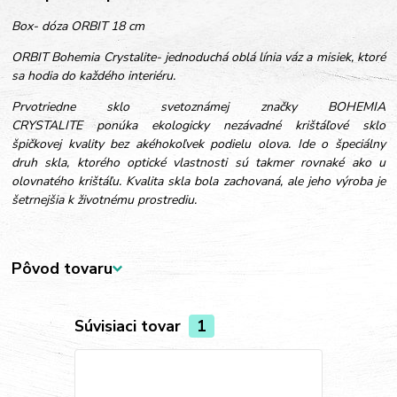
Box- dóza ORBIT 18 cm
ORBIT Bohemia Crystalite- jednoduchá oblá línia váz a misiek, ktoré
sa hodia do každého interiéru.
Prvotriedne sklo svetoznámej značky BOHEMIA
CRYSTALITE ponúka ekologicky nezávadné krištáľové sklo
špičkovej kvality bez akéhokoľvek podielu olova. Ide o špeciálny
druh skla, ktorého optické vlastnosti sú takmer rovnaké ako u
olovnatého krištáľu. Kvalita skla bola zachovaná, ale jeho výroba je
šetrnejšia k životnému prostrediu.
Pôvod tovaru
Súvisiaci tovar
1