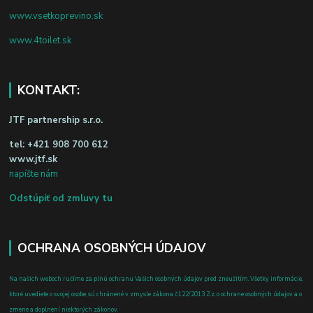
www.vsetkoprevino.sk
www.4toilet.sk
KONTAKT:
JTF partnership s.r.o.
tel:
+421 908 700 612
www.jtf.sk
napíšte nám
Odstúpiť od zmluvy tu
OCHRANA OSOBNÝCH ÚDAJOV
Na našich weboch ručíme za plnú ochranu Vašich osobných údajov pred zneužitím. Všetky informácie,
ktoré uvediete o svojej osobe, sú chránené v zmysle zákona č.122/2013 Z.z. o ochrane osobných údajov a o
zmene a doplnení niektorých zákonov.