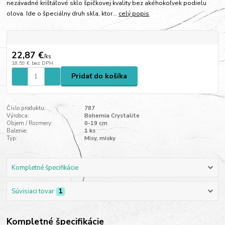
nezávadné krištáľové sklo špičkovej kvality bez akéhokoľvek podielu
olova. Ide o špeciálny druh skla, ktor...
celý popis
22,87 €
/
ks
18,59 €
bez DPH
Pridať do košíka
Číslo produktu:
787
Výrobca:
Bohemia Crystalite
Objem / Rozmery:
0-19 cm
Balenie:
1 ks
Typ:
Misy, misky
Kompletné špecifikácie
Súvisiaci tovar
1
Kompletné špecifikácie