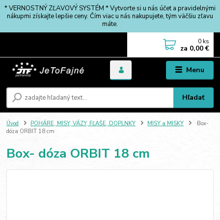
* VERNOSTNÝ ZĽAVOVÝ SYSTÉM * Vytvorte si u nás účet a pravidelnými
nákupmi získajte lepšie ceny. Čím viac u nás nakupujete, tým väčšiu zľavu
máte.
0
ks
za
0,00 €
Menu
Hľadať
Úvod
POHÁRE, MISY, VÁZY, FĽAŠE, DOPLNKY
MISY a MISKY
Box-
dóza ORBIT 18 cm
Box- dóza ORBIT 18 cm