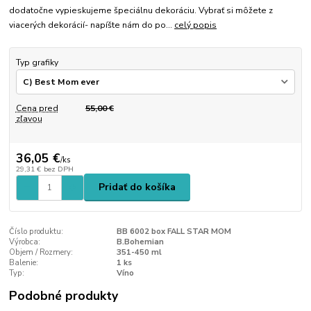
dodatočne vypieskujeme špeciálnu dekoráciu. Vybrať si môžete z
viacerých dekorácií- napíšte nám do po...
celý popis
Typ grafiky
Cena pred
55,00 €
zľavou
36,05 €
/
ks
29,31 €
bez DPH
Pridať do košíka
Číslo produktu:
BB 6002 box FALL STAR MOM
Výrobca:
B.Bohemian
Objem / Rozmery:
351-450 ml
Balenie:
1 ks
Typ:
Víno
Podobné produkty