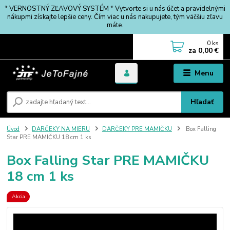
* VERNOSTNÝ ZĽAVOVÝ SYSTÉM * Vytvorte si u nás účet a pravidelnými
nákupmi získajte lepšie ceny. Čím viac u nás nakupujete, tým väčšiu zľavu
máte.
0
ks
za
0,00 €
Menu
Hľadať
Úvod
DARČEKY NA MIERU
DARČEKY PRE MAMIČKU
Box Falling
Star PRE MAMIČKU 18 cm 1 ks
Box Falling Star PRE MAMIČKU
18 cm 1 ks
Akcia