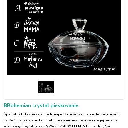
BBohemian crystal pieskovanie
Špeciálna kolekcia skla pre tú najlepšiu mamičku! Potešte svoju mamu
na Deň matiek alebo len preto, že na ňu myslíte a venujte jej jeden z
exkluzívnych výrobkov so SWAROVSKI ® ELEMENTS, na ktorý Vám