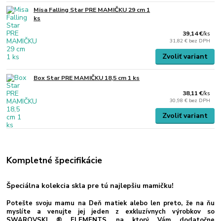
Misa Falling Star PRE MAMIČKU 29 cm 1
ks
39,14 €
/
ks
31,82 €
bez DPH
Zvoliť variant
Box Star PRE MAMIČKU 18,5 cm 1 ks
38,11 €
/
ks
30,98 €
bez DPH
Zvoliť variant
Kompletné špecifikácie
Špeciálna kolekcia skla pre tú najlepšiu mamičku!
Potešte svoju mamu na Deň matiek alebo len preto, že na ňu
myslíte a venujte jej jeden z exkluzívnych výrobkov so
SWAROVSKI ® ELEMENTS, na ktorý Vám dodatočne