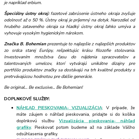
je napríklad erbium.
Špeciálny ústny okraj:
fazetové zabrúsenie ústneho okraja zvyšuje
odolnosť až o 50 %. Ústny okraj je príjemný na dotyk. Narozdiel od
hrubého zataveného okraja sa hladký ústny okraj ľahko umýva a
vyhovuje vysokým hygienickým nárokom.
Značka B. Bohemian
prezentuje to najlepšie z najlepších produktov
zo srdca starej Európy, rešpektujúc krásu filozofie stolovania.
Investovaním množstva času do nájdenia spracovateľov a
talentovaných umelcov, ktorí vytvárajú unikátne dizajny pre
portfólio produktov značky sa dostávajú na trh kvalitné produkty s
pretrvávajúcou hodnotou pre ďalšie generácie.
Be original... Be exclusive... Be Bohemian!
DOPLNKOVÉ SLUŽBY:
NÁHĽAD PIESKOVANIA- VIZUALIZÁCIA
: V prípade, že
máte záujem o náhľad pieskovania, pridajte si do košíka
doplnkovú službu
Vizualizácia pieskovania- náhľad
grafiky
. Pieskovať potom budeme až na základe Vášho
odsúhlasenia grafiky.