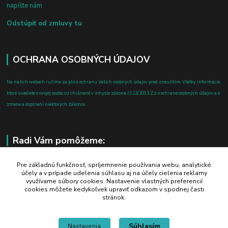
napíšte nám
Odstúpiť od zmluvy tu
OCHRANA OSOBNÝCH ÚDAJOV
Na našich weboch ručíme za plnú ochranu Vašich osobných údajov pred zneužitím. Všetky informácie,
ktoré uvediete o svojej osobe, sú chránené v zmysle zákona č.122/2013 Z.z. o ochrane osobných údajov a o
zmene a doplnení niektorých zákonov.
Radi Vám pomôžeme:
+421 908 700 612
Pre základnú funkčnosť, spríjemnenie používania webu, analytické
účely a v prípade udelenia súhlasu aj na účely cielenia reklamy
po-pia: 8.00 - 16.00
využívame súbory cookies. Nastavenie vlastných preferencií
cookies môžete kedykoľvek upraviť odkazom v spodnej časti
business@jtf.sk
stránok.
Súhlasím
Nastavenia