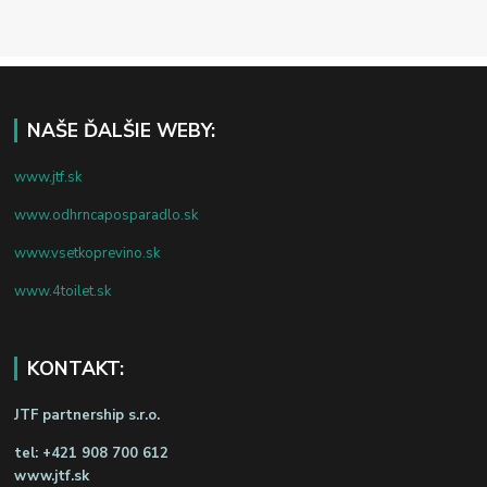
NAŠE ĎALŠIE WEBY:
www.jtf.sk
www.odhrncaposparadlo.sk
www.vsetkoprevino.sk
www.4toilet.sk
KONTAKT:
JTF partnership s.r.o.
tel:
+421 908 700 612
www.jtf.sk