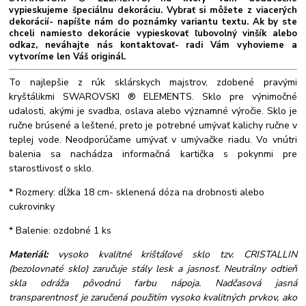
vypieskujeme špeciálnu dekoráciu. Vybrať si môžete z viacerých
dekorácií- napíšte nám do poznámky variantu textu. Ak by ste
chceli namiesto dekorácie vypieskovať ľubovolný vinšík alebo
odkaz, neváhajte nás kontaktovať- radi Vám vyhovieme a
vytvoríme len Váš originál.
To najlepšie z rúk sklárskych majstrov, zdobené pravými
kryštálikmi SWAROVSKI ® ELEMENTS. Sklo pre výnimočné
udalosti, akými je svadba, oslava alebo významné výročie. Sklo je
ručne brúsené a leštené, preto je potrebné umývať kalichy ručne v
teplej vode. Neodporúčame umývať v umývačke riadu. Vo vnútri
balenia sa nachádza informačná kartička s pokynmi pre
starostlivosť o sklo.
* Rozmery: dĺžka 18 cm- sklenená dóza na drobnosti alebo
cukrovinky
* Balenie: ozdobné 1 ks
Materiál:
vysoko kvalitné krištáľové sklo tzv. CRISTALLIN
(bezolovnaté sklo) zaručuje stály lesk a jasnosť. Neutrálny odtieň
skla odráža pôvodnú farbu nápoja. Nadčasová jasná
transparentnosť je zaručená použitím vysoko kvalitných prvkov, ako