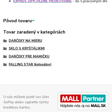
EXPRES ZRÝCHLENÉ PIESKOVANIE
- do 5 pracovných dní
Pôvod tovaru
Tovar zaradený v kategóriách
DARČEKY NA MIERU
SKLO S KRYŠTÁLIKMI
DARČEKY PRE MAMIČKU
FALLING STAR (kolosálny)
U nás môžete platiť cez účet
GoPay alebo zaplaťte rýchlo
kreditnou kartou.