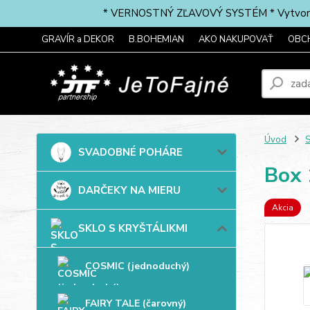
* VERNOSTNÝ ZĽAVOVÝ SYSTÉM * Vytvorte si 
GRAVÍR a DEKOR
B.BOHEMIAN
AKO NAKUPOVAŤ
OBC
Úvod
SVADOBNÉ POHÁRE
Box
DARČEKY NA MIERU
Akcia
SKLO S KRYŠTÁLIKMI
COSMIC (jednoduchý)
FAIRY TALE (čarovný)