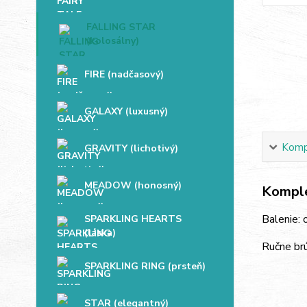
FALLING STAR
(kolosálny)
FIRE (nadčasový)
GALAXY (luxusný)
Kompl
GRAVITY (lichotivý)
MEADOW (honosný)
Komple
Balenie:
SPARKLING HEARTS
(láska)
Ručne br
SPARKLING RING (prsteň)
STAR (elegantný)