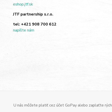
eshop.jtf.sk
JTF partnership s.r.o.
tel:
+421 908 700 612
napíšte nám
U nás môžete platiť cez účet GoPay alebo zaplaťte rýchl