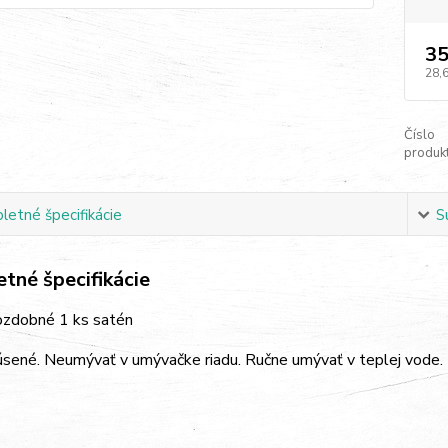
35
28,
Číslo
produkt
etné špecifikácie
S
tné špecifikácie
 ozdobné 1 ks satén
úsené. Neumývať v umývačke riadu. Ručne umývať v teplej vode.