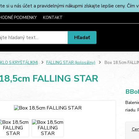
u nás účet a pravidelnými nákupmi získajte lepšie ceny. Čím via
HODNÉ PODMIENKY
KONTAKT
Hľadať
SKLO S KRYŠTÁLIKMI
FALLING STAR (kolosálny)
Box 18,5cm FALL
 18,5cm FALLING STAR
BBoh
Baleni
riadu.
Cen