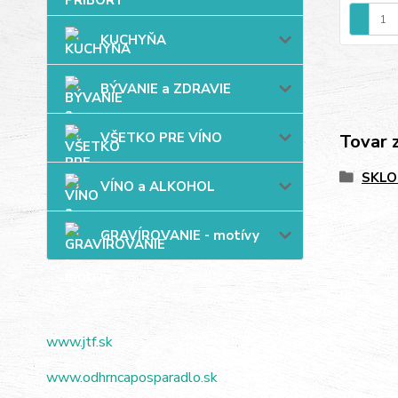
KUCHYŇA
BÝVANIE a ZDRAVIE
VŠETKO PRE VÍNO
Tovar 
SKLO
VÍNO a ALKOHOL
GRAVÍROVANIE - motívy
www.jtf.sk
www.odhrncaposparadlo.sk