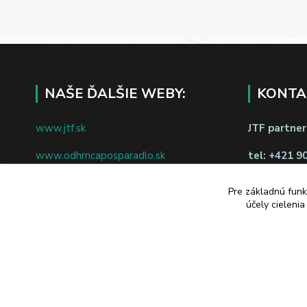
NAŠE ĎALŠIE WEBY:
KONTA
www.jtf.sk
JTF partners
www.odhrncaposparadlo.sk
tel:
+421 9
www.jtf.sk
www.vsetkoprevino.sk
napíšte nám
Pre základnú funk
účely cieleni
www.4toilet.sk
Odstúpiť o