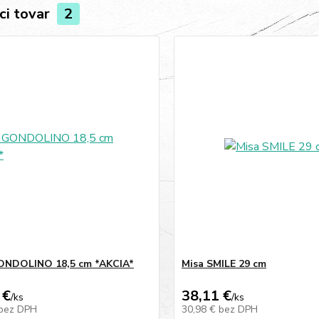
ci tovar
2
ONDOLINO 18,5 cm *AKCIA*
Misa SMILE 29 cm
 €
38,11 €
/
ks
/
ks
bez DPH
30,98 €
bez DPH