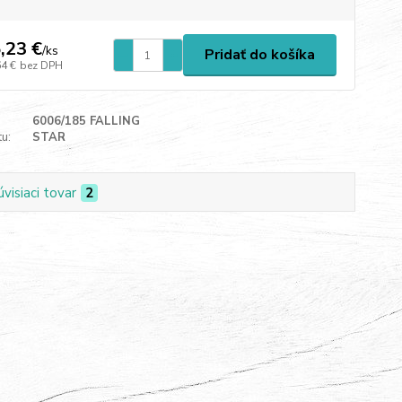
,23 €
/
ks
Pridať do košíka
64 €
bez DPH
6006/185 FALLING
u:
STAR
úvisiaci tovar
2