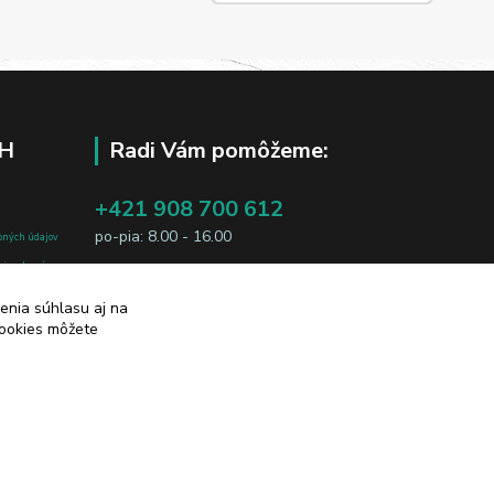
H
Radi Vám pomôžeme:
+421 908 700 612
po-pia: 8.00 - 16.00
bných údajov
j osobe, sú
business@jtf.sk
sobných údajov
enia súhlasu aj na
cookies môžete