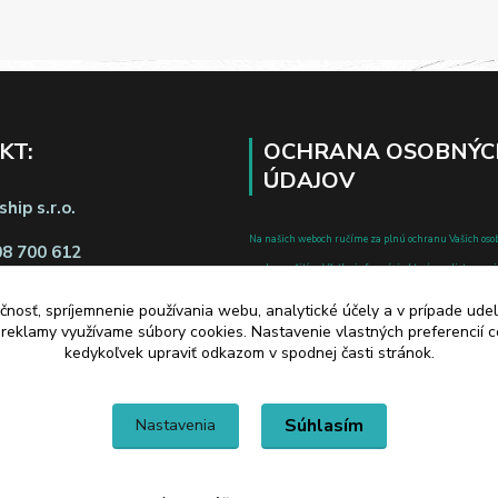
KT:
OCHRANA OSOBNÝC
ÚDAJOV
hip s.r.o.
Na našich weboch ručíme za plnú ochranu Vašich oso
08 700 612
pred zneužitím. Všetky informácie, ktoré uvediete o svoje
chránené v zmysle zákona č.122/2013 Z.z. o ochrane o
čnosť, spríjemnenie používania webu, analytické účely a v prípade udel
a o zmene a doplnení niektorých zákonov.
a reklamy využívame súbory cookies. Nastavenie vlastných preferencií 
d zmluvy tu
kedykoľvek upraviť odkazom v spodnej časti stránok.
Súhlasím
Nastavenia