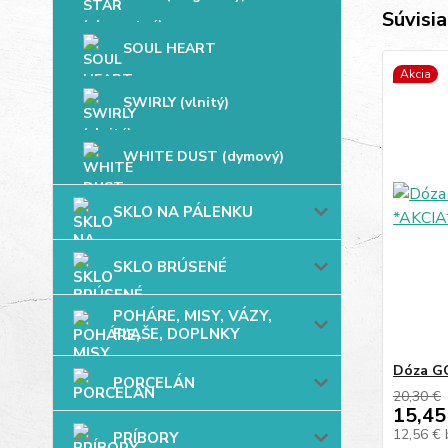
Súvisia
SOUL HEART
Akcia
SWIRLY (vlnitý)
WHITE DUST (dymový)
SKLO NA PÁLENKU
SKLO BRÚSENÉ
POHÁRE, MISY, VÁZY,
FĽAŠE, DOPLNKY
Dóza G
PORCELÁN
20,30 €
15,45
12,56 €
PRÍBORY