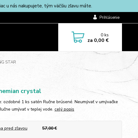
c u nás nakupujete, tým väčšiu zľavu máte.
Prihlásenie
0
ks
za
0,00 €
ING STAR
emian crystal
e: ozdobné 1 ks satén Ručne brúsené. Neumývať v umývačke
 Ručne umývať v teplej vode.
celý popis
a pred zľavou
57,00 €