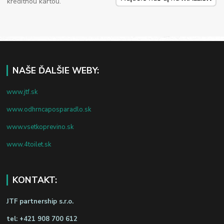
kreditnou kartou.
NAŠE ĎALŠIE WEBY:
www.jtf.sk
www.odhrncaposparadlo.sk
www.vsetkoprevino.sk
www.4toilet.sk
KONTAKT:
JTF partnership s.r.o.
tel:
+421 908 700 612