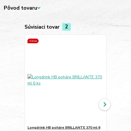
Pôvod tovaru
Súvisiaci tovar
2
Akcia
Akcia
Longdrink HB poháre BRILLANTE 370 ml 6
DOF tumbler