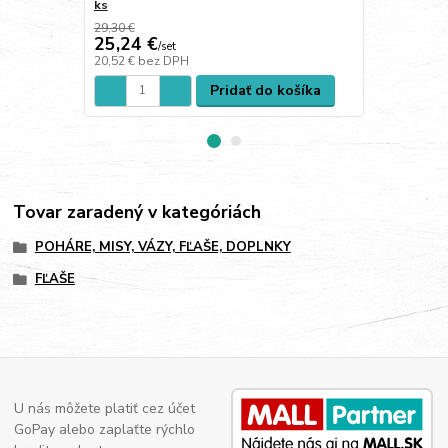
ks
ks
29,30 €
25,60 €
25,24 €
18,75 €
/
set
/
s
20,52 €
bez DPH
15,24 €
bez 
Pridať do košíka
Tovar zaradený v kategóriách
POHÁRE, MISY, VÁZY, FĽAŠE, DOPLNKY
FĽAŠE
U nás môžete platiť cez účet
GoPay alebo zaplaťte rýchlo