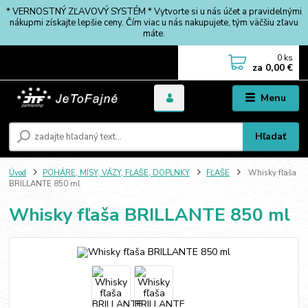
* VERNOSTNÝ ZĽAVOVÝ SYSTÉM * Vytvorte si u nás účet a pravidelnými
nákupmi získajte lepšie ceny. Čím viac u nás nakupujete, tým väčšiu zľavu
máte.
0
ks
za
0,00 €
Menu
Hľadať
Úvod
POHÁRE, MISY, VÁZY, FĽAŠE, DOPLNKY
FĽAŠE
Whisky fľaša
BRILLANTE 850 ml
Whisky fľaša BRILLANTE 850 ml