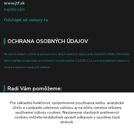
www.jtf.sk
napíšte nám
Odstúpiť od zmluvy tu
OCHRANA OSOBNÝCH ÚDAJOV
Na našich weboch ručíme za plnú ochranu Vašich osobných údajov pred zneužitím. Všetky informácie,
ktoré uvediete o svojej osobe, sú chránené v zmysle zákona č.122/2013 Z.z. o ochrane osobných údajov a o
zmene a doplnení niektorých zákonov.
Radi Vám pomôžeme:
+421 908 700 612
Pre základnú funkčnosť, spríjemnenie používania webu, analytické
účely a v prípade udelenia súhlasu aj na účely cielenia reklamy
po-pia: 8.00 - 16.00
využívame súbory cookies. Nastavenie vlastných preferencií
cookies môžete kedykoľvek upraviť odkazom v spodnej časti
business@jtf.sk
stránok.