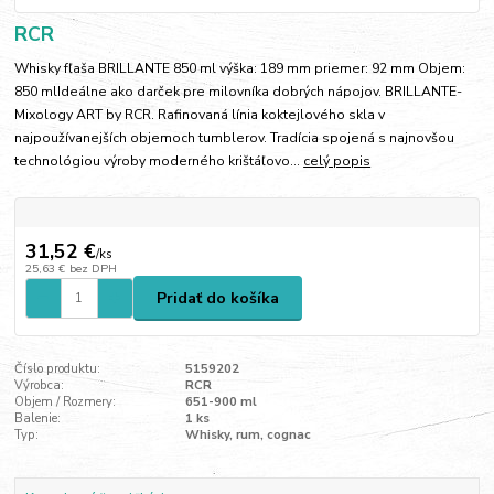
RCR
Whisky fľaša BRILLANTE 850 ml výška: 189 mm priemer: 92 mm Objem:
850 mlIdeálne ako darček pre milovníka dobrých nápojov. BRILLANTE-
Mixology ART by RCR. Rafinovaná línia koktejlového skla v
najpoužívanejších objemoch tumblerov. Tradícia spojená s najnovšou
technológiou výroby moderného krištáľovo...
celý popis
31,52 €
/
ks
25,63 €
bez DPH
Pridať do košíka
Číslo produktu:
5159202
Výrobca:
RCR
Objem / Rozmery:
651-900 ml
Balenie:
1 ks
Typ:
Whisky, rum, cognac