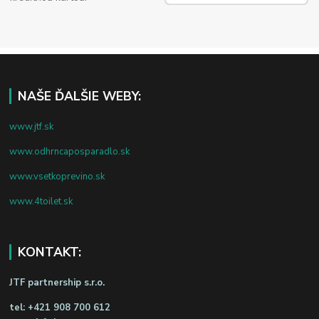
NAŠE ĎALŠIE WEBY:
www.jtf.sk
www.odhrncaposparadlo.sk
www.vsetkoprevino.sk
www.4toilet.sk
KONTAKT:
JTF partnership s.r.o.
tel:
+421 908 700 612