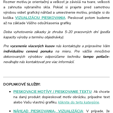
Rozmer motívu je orientačný a veľkosť je závislá na tvare, veľkosti
a zahnutia vybraného skla. Pokiaľ si prajete pred samotnou
výrobou vidieť grafický náhľad a umiestnenie motívu, pridajte si do
košíka
VIZUALIZÁCIU PIESKOVANIA
. Pieskovať potom budeme
až na základe Vášho odsúhlasenia grafiky.
Doba vyhotovenia zákazky je zhruba 5-20 pracovných dní (podľa
kapacity výroby a termínu objednávky).
Pre
vycenenie viacerých kusov
nás kontaktujte a pripravíme Vám
individuálnu cenovú ponuku
na mieru. Pre väčšie množstvo
dekorovaných výrobkov odporúčame techniku
tampo potlače
-
neváhajte nás kontaktovať pre viac informácií.
DOPLNKOVÉ SLUŽBY:
PIESKOVACIE MOTÍVY / PIESKOVANIE TEXTU
: Ak chcete
na daný produkt dopieskovať motív obrázku, prípadne text
alebo Vašu vlastnú grafiku,
kliknite do tejto kategórie
.
NÁHĽAD PIESKOVANIA- VIZUALIZÁCIA
: V prípade, že