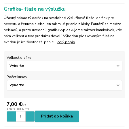
Grafika- fľaše na výslužku
Úžasný nápaditý darček na svadobné výslužkové fľaše, darček pre
nevestu a ženícha alebo len tak milé prianie z lásky. Fantázií sa medze
nekladú, a preto uvedenú grafiku vypieskujeme takmer kamkoľvek, kde
nám veľkosť a tvar produktu dovolí. Výhodou pieskovaných fliaš na
svadbu je ich životnosť- papie...
celý popis
Veľkosť grafiky
Počet kusov
7,00 €
/
ks
5,69 €
bez DPH
Pridať do košíka