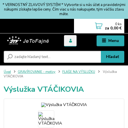
* VERNOSTNÝ ZĽAVOVÝ SYSTÉM * Vytvorte si u nás účet a pravidelnými
nákupmi získajte lepšie ceny. Čím viac u nás nakupujete, tým väčšiu zľavu
máte.
0
ks
za
0,00 €
Menu
Hľadať
Úvod
GRAVÍROVANIE - motívy
FĽAŠE NA VÝSLUŽKU
Výslužka
VTÁČIKOVIA
Výslužka VTÁČIKOVIA