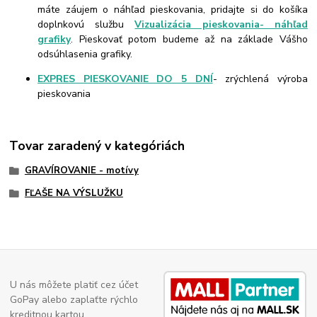
máte záujem o náhľad pieskovania, pridajte si do košíka
doplnkovú službu
Vizualizácia pieskovania- náhľad
grafiky
. Pieskovať potom budeme až na základe Vášho
odsúhlasenia grafiky.
EXPRES PIESKOVANIE DO 5 DNÍ
- zrýchlená výroba
pieskovania
Tovar zaradený v kategóriách
GRAVÍROVANIE - motívy
FĽAŠE NA VÝSLUŽKU
U nás môžete platiť cez účet
GoPay alebo zaplaťte rýchlo
kreditnou kartou.