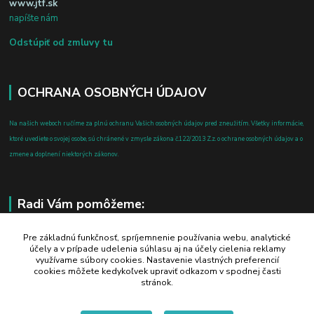
www.jtf.sk
napíšte nám
Odstúpiť od zmluvy tu
OCHRANA OSOBNÝCH ÚDAJOV
Na našich weboch ručíme za plnú ochranu Vašich osobných údajov pred zneužitím. Všetky informácie,
ktoré uvediete o svojej osobe, sú chránené v zmysle zákona č.122/2013 Z.z. o ochrane osobných údajov a o
zmene a doplnení niektorých zákonov.
Radi Vám pomôžeme:
+421 908 700 612
Pre základnú funkčnosť, spríjemnenie používania webu, analytické
účely a v prípade udelenia súhlasu aj na účely cielenia reklamy
po-pia: 8.00 - 16.00
využívame súbory cookies. Nastavenie vlastných preferencií
cookies môžete kedykoľvek upraviť odkazom v spodnej časti
business@jtf.sk
stránok.