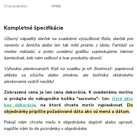
Číslo produktu:
VYS6
Kompletné špecifikácie
Úžasný nápaditý darček na svadobné výslužkové fľaše, darček pre
nevestu a ženícha alebo len tak milé prianie z lásky. Fantázií sa
medze nekladú, a preto uvedenú grafiku vypieskujeme takmer
kamkoľvek, kde nám veľkosť a tvar produktu dovolí.
Výhodou pieskovaných fliaš na svadbu je ich životnosť- papierová
etiketa sa ošúcha alebo zmokne, ale technika sklárskeho
pieskovania vydrží navždy!
Zobrazená cena je len cena dekorácie. K uvedenému motívu
si pridajte do nákupného košíka "surovinu"- tzn.
čísté sklo
bez dekorácie
, na ktoré chcete motív vypieskovať.
Do
objednávky pripíšte požadované dáta ako sú mená a dátum.
Pokiaľ nám chcete niečo k objednávke doplniť alebo upraviť,
napíšte nám to do poznámky v objednávke.