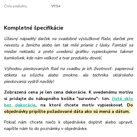
Číslo produktu:
VYS4
Kompletné špecifikácie
Úžasný nápaditý darček na svadobné výslužkové fľaše, darček pre
nevestu a ženícha alebo len tak milé prianie z lásky. Fantázií sa
medze nekladú, a preto uvedenú grafiku vypieskujeme takmer
kamkoľvek, kde nám veľkosť a tvar produktu dovolí.
Výhodou pieskovaných fliaš na svadbu je ich životnosť- papierová
etiketa sa ošúcha alebo zmokne, ale technika sklárskeho
pieskovania vydrží navždy!
Zobrazená cena je len cena dekorácie. K uvedenému motívu
si pridajte do nákupného košíka "surovinu"- tzn.
čísté sklo
bez dekorácie
, na ktoré chcete motív vypieskovať.
Do
objednávky pripíšte požadované dáta ako sú mená a dátum.
Pokiaľ nám chcete niečo k objednávke doplniť alebo upraviť,
napíšte nám to do poznámky v objednávke.