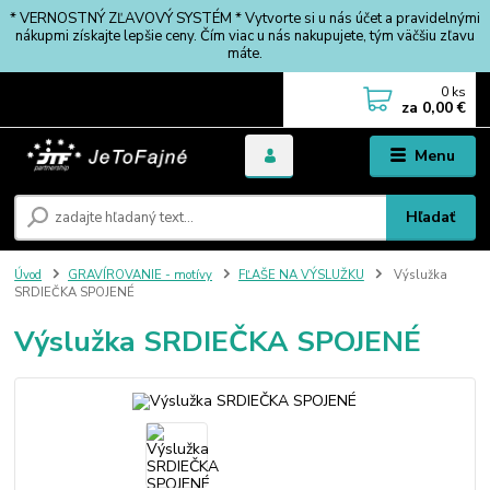
* VERNOSTNÝ ZĽAVOVÝ SYSTÉM * Vytvorte si u nás účet a pravidelnými
nákupmi získajte lepšie ceny. Čím viac u nás nakupujete, tým väčšiu zľavu
máte.
0
ks
za
0,00 €
Menu
Hľadať
Úvod
GRAVÍROVANIE - motívy
FĽAŠE NA VÝSLUŽKU
Výslužka
SRDIEČKA SPOJENÉ
Výslužka SRDIEČKA SPOJENÉ