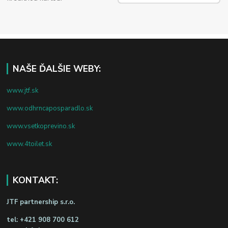
NAŠE ĎALŠIE WEBY:
www.jtf.sk
www.odhrncaposparadlo.sk
www.vsetkoprevino.sk
www.4toilet.sk
KONTAKT:
JTF partnership s.r.o.
tel:
+421 908 700 612