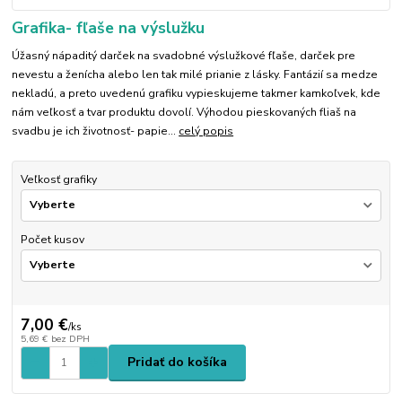
Grafika- fľaše na výslužku
Úžasný nápaditý darček na svadobné výslužkové fľaše, darček pre
nevestu a ženícha alebo len tak milé prianie z lásky. Fantázií sa medze
nekladú, a preto uvedenú grafiku vypieskujeme takmer kamkoľvek, kde
nám veľkosť a tvar produktu dovolí. Výhodou pieskovaných fliaš na
svadbu je ich životnosť- papie...
celý popis
Veľkosť grafiky
Počet kusov
7,00 €
/
ks
5,69 €
bez DPH
Pridať do košíka