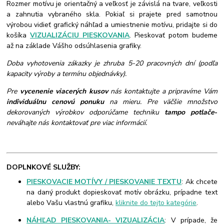
Rozmer motívu je orientačný a veľkosť je závislá na tvare, veľkosti
a zahnutia vybraného skla. Pokiaľ si prajete pred samotnou
výrobou vidieť grafický náhľad a umiestnenie motívu, pridajte si do
košíka
VIZUALIZÁCIU PIESKOVANIA
. Pieskovať potom budeme
až na základe Vášho odsúhlasenia grafiky.
Doba vyhotovenia zákazky je zhruba 5-20 pracovných dní (podľa
kapacity výroby a termínu objednávky).
Pre
vycenenie viacerých kusov
nás kontaktujte a pripravíme Vám
individuálnu cenovú ponuku
na mieru. Pre väčšie množstvo
dekorovaných výrobkov odporúčame techniku
tampo potlače
-
neváhajte nás kontaktovať pre viac informácií.
DOPLNKOVÉ SLUŽBY:
PIESKOVACIE MOTÍVY / PIESKOVANIE TEXTU
: Ak chcete
na daný produkt dopieskovať motív obrázku, prípadne text
alebo Vašu vlastnú grafiku,
kliknite do tejto kategórie
.
NÁHĽAD PIESKOVANIA- VIZUALIZÁCIA
: V prípade, že