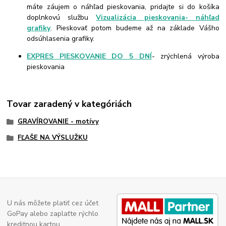
máte záujem o náhľad pieskovania, pridajte si do košíka
doplnkovú službu
Vizualizácia pieskovania- náhľad
grafiky
. Pieskovať potom budeme až na základe Vášho
odsúhlasenia grafiky.
EXPRES PIESKOVANIE DO 5 DNÍ
- zrýchlená výroba
pieskovania
Tovar zaradený v kategóriách
GRAVÍROVANIE - motívy
FĽAŠE NA VÝSLUŽKU
U nás môžete platiť cez účet
GoPay alebo zaplaťte rýchlo
kreditnou kartou.