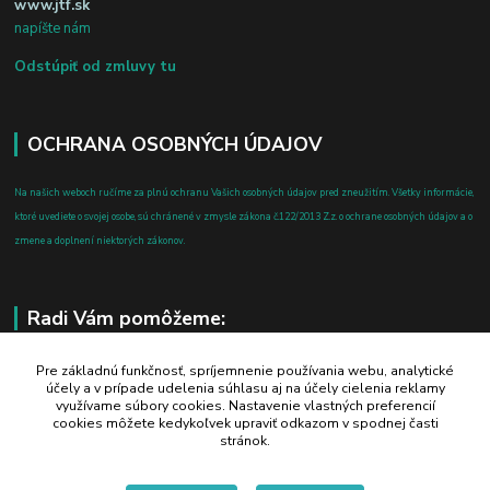
www.jtf.sk
napíšte nám
Odstúpiť od zmluvy tu
OCHRANA OSOBNÝCH ÚDAJOV
Na našich weboch ručíme za plnú ochranu Vašich osobných údajov pred zneužitím. Všetky informácie,
ktoré uvediete o svojej osobe, sú chránené v zmysle zákona č.122/2013 Z.z. o ochrane osobných údajov a o
zmene a doplnení niektorých zákonov.
Radi Vám pomôžeme:
+421 908 700 612
Pre základnú funkčnosť, spríjemnenie používania webu, analytické
účely a v prípade udelenia súhlasu aj na účely cielenia reklamy
po-pia: 8.00 - 16.00
využívame súbory cookies. Nastavenie vlastných preferencií
cookies môžete kedykoľvek upraviť odkazom v spodnej časti
business@jtf.sk
stránok.