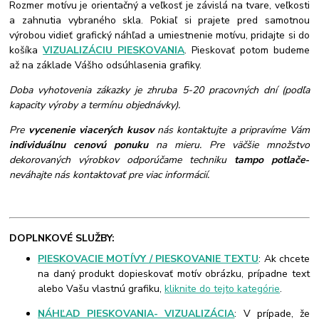
Rozmer motívu je orientačný a veľkosť je závislá na tvare, veľkosti
a zahnutia vybraného skla. Pokiaľ si prajete pred samotnou
výrobou vidieť grafický náhľad a umiestnenie motívu, pridajte si do
košíka
VIZUALIZÁCIU PIESKOVANIA
. Pieskovať potom budeme
až na základe Vášho odsúhlasenia grafiky.
Doba vyhotovenia zákazky je zhruba 5-20 pracovných dní (podľa
kapacity výroby a termínu objednávky).
Pre
vycenenie viacerých kusov
nás kontaktujte a pripravíme Vám
individuálnu cenovú ponuku
na mieru. Pre väčšie množstvo
dekorovaných výrobkov odporúčame techniku
tampo potlače
-
neváhajte nás kontaktovať pre viac informácií.
DOPLNKOVÉ SLUŽBY:
PIESKOVACIE MOTÍVY / PIESKOVANIE TEXTU
: Ak chcete
na daný produkt dopieskovať motív obrázku, prípadne text
alebo Vašu vlastnú grafiku,
kliknite do tejto kategórie
.
NÁHĽAD PIESKOVANIA- VIZUALIZÁCIA
: V prípade, že