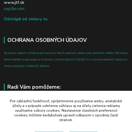
www.jtf.sk
napíšte nám
Odstúpiť od zmluvy tu
OCHRANA OSOBNÝCH ÚDAJOV
Na našich weboch ručíme za plnú ochranu Vašich osobných údajov pred zneužitím. Všetky informácie,
ktoré uvediete o svojej osobe, sú chránené v zmysle zákona č.122/2013 Z.z. o ochrane osobných údajov a o
zmene a doplnení niektorých zákonov.
Radi Vám pomôžeme:
+421 908 700 612
Pre základnú funkčnosť, spríjemnenie používania webu, analytické
účely a v prípade udelenia súhlasu aj na účely cielenia reklamy
po-pia: 8.00 - 16.00
využívame súbory cookies. Nastavenie vlastných preferencií
cookies môžete kedykoľvek upraviť odkazom v spodnej časti
business@jtf.sk
stránok.