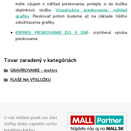
máte záujem o náhľad pieskovania, pridajte si do košíka
doplnkovú službu
Vizualizácia pieskovania- náhľad
grafiky
. Pieskovať potom budeme až na základe Vášho
odsúhlasenia grafiky.
EXPRES PIESKOVANIE DO 5 DNÍ
- zrýchlená výroba
pieskovania
Tovar zaradený v kategóriách
GRAVÍROVANIE - motívy
FĽAŠE NA VÝSLUŽKU
U nás môžete platiť cez účet
GoPay alebo zaplaťte rýchlo
kreditnou kartou.