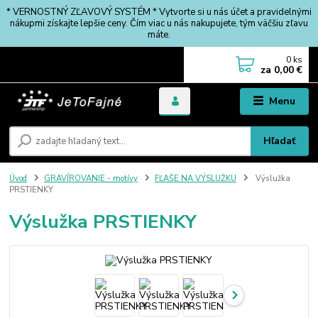
* VERNOSTNÝ ZĽAVOVÝ SYSTÉM * Vytvorte si u nás účet a pravidelnými
nákupmi získajte lepšie ceny. Čím viac u nás nakupujete, tým väčšiu zľavu
máte.
0
ks
za
0,00 €
Menu
Hľadať
Úvod
GRAVÍROVANIE - motívy
FĽAŠE NA VÝSLUŽKU
Výslužka
PRSTIENKY
Výslužka PRSTIENKY