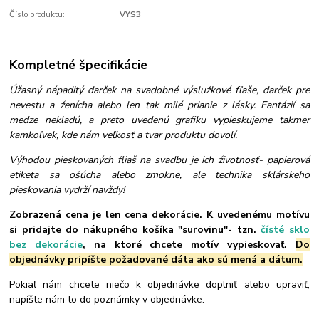
Číslo produktu:
VYS3
Kompletné špecifikácie
Úžasný nápaditý darček na svadobné výslužkové fľaše, darček pre
nevestu a ženícha alebo len tak milé prianie z lásky. Fantázií sa
medze nekladú, a preto uvedenú grafiku vypieskujeme takmer
kamkoľvek, kde nám veľkosť a tvar produktu dovolí.
Výhodou pieskovaných fliaš na svadbu je ich životnosť- papierová
etiketa sa ošúcha alebo zmokne, ale technika sklárskeho
pieskovania vydrží navždy!
Zobrazená cena je len cena dekorácie. K uvedenému motívu
si pridajte do nákupného košíka "surovinu"- tzn.
čísté sklo
bez dekorácie
, na ktoré chcete motív vypieskovať.
Do
objednávky pripíšte požadované dáta ako sú mená a dátum.
Pokiaľ nám chcete niečo k objednávke doplniť alebo upraviť,
napíšte nám to do poznámky v objednávke.