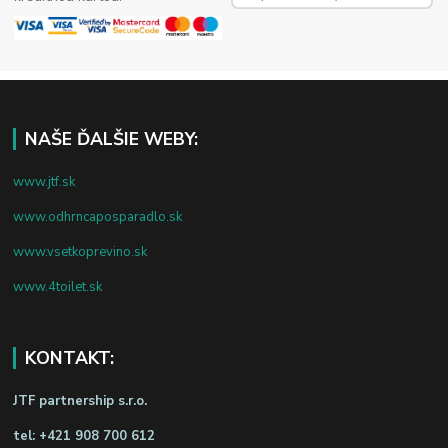
NAŠE ĎALŠIE WEBY:
www.jtf.sk
www.odhrncaposparadlo.sk
www.vsetkoprevino.sk
www.4toilet.sk
KONTAKT:
JTF partnership s.r.o.
tel:
+421 908 700 612