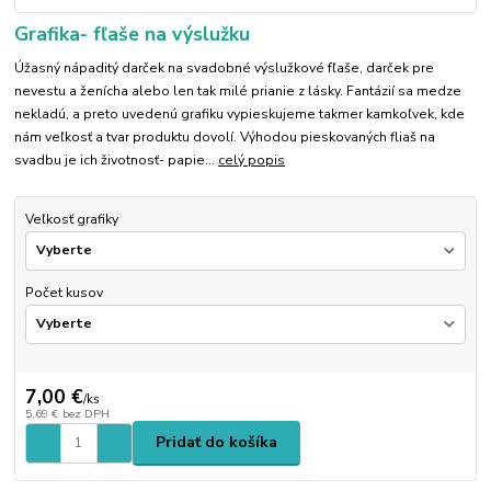
Grafika- fľaše na výslužku
Úžasný nápaditý darček na svadobné výslužkové fľaše, darček pre
nevestu a ženícha alebo len tak milé prianie z lásky. Fantázií sa medze
nekladú, a preto uvedenú grafiku vypieskujeme takmer kamkoľvek, kde
nám veľkosť a tvar produktu dovolí. Výhodou pieskovaných fliaš na
svadbu je ich životnosť- papie...
celý popis
Veľkosť grafiky
Počet kusov
7,00 €
/
ks
5,69 €
bez DPH
Pridať do košíka