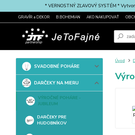
* VERNOSTNÝ ZĽAVOVÝ SYSTÉM * Vytvorte si 
GRAVÍR a DEKOR
B.BOHEMIAN
AKO NAKUPOVAŤ
OBC
Úvod
SVADOBNÉ POHÁRE
Výro
DARČEKY NA MIERU
VÝROČNÉ POHÁRE -
JUBILEUM
DARČEKY PRE
HUDOBNÍKOV