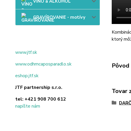
VÍNO a ALKOHOL
GRAVÍROVANIE - motívy
Kombináci
ktorý mô
www.jtf.sk
www.odhrncaposparadlo.sk
Pôvod 
eshop.jtf.sk
JTF partnership s.r.o.
Tovar 
tel:
+421 908 700 612
DARČ
napíšte nám