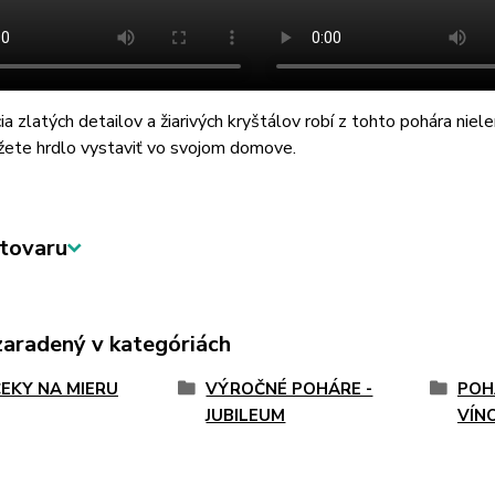
a zlatých detailov a žiarivých kryštálov robí z tohto pohára niele
žete hrdlo vystaviť vo svojom domove.
tovaru
zaradený v kategóriách
EKY NA MIERU
VÝROČNÉ POHÁRE -
POH
JUBILEUM
VÍN