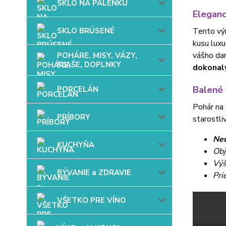
SKLO NA PÁLENKU
Eleganc
SKLO BRÚSENÉ
Tento vý
kusu luxu
vášho dar
POHÁRE, MISY, VÁZY,
FĽAŠE, DOPLNKY
dokonal
Balené 
PORCELÁN
Pohár na 
PRÍBORY
starostli
Neu
KUCHYŇA
Obj
Výš
BÝVANIE a ZDRAVIE
Pri
VŠETKO PRE VÍNO