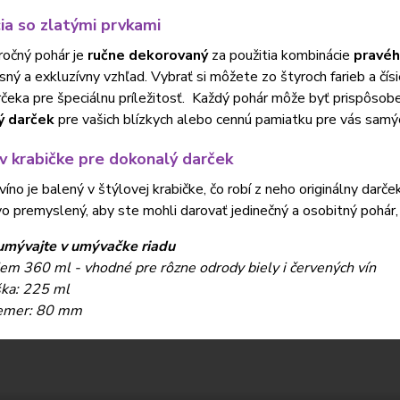
ia so zlatými prvkami
ročný pohár je
ručne dekorovaný
za použitia kombinácie
pravéh
sný a exkluzívny vzhľad. Vybrať si môžete zo štyroch farieb a čísi
čeka pre špeciálnu príležitosť. Každý pohár môže byť prispôso
ý darček
pre vašich blízkych alebo cennú pamiatku pre vás samý
v krabičke pre dokonalý darček
víno je balený v štýlovej krabičke, čo robí z neho originálny darč
vo premyslený, aby ste mohli darovať jedinečný a osobitný pohár, 
mývajte v umývačke riadu
em 360 ml - vhodné pre rôzne odrody biely i červených vín
ka: 225 ml
emer: 80 mm