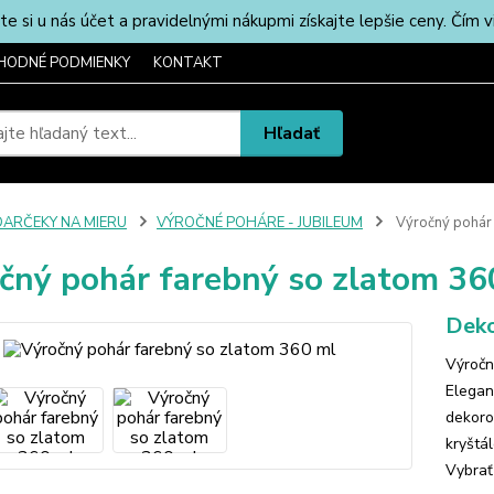
u nás účet a pravidelnými nákupmi získajte lepšie ceny. Čím via
HODNÉ PODMIENKY
KONTAKT
Hľadať
DARČEKY NA MIERU
VÝROČNÉ POHÁRE - JUBILEUM
Výročný pohár 
čný pohár farebný so zlatom 36
Deko
Výročn
Elegan
dekoro
kryštá
Vybrať 