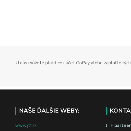
U nás môžete platiť cez účet GoPay alebo zaplaťte rýchl
NAŠE ĎALŠIE WEBY:
KONTA
www.jtf.sk
JTF partners