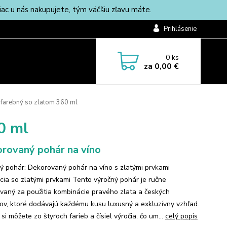
c u nás nakupujete, tým väčšiu zľavu máte.
Prihlásenie
0
ks
za
0,00 €
farebný so zlatom 360 ml
0 ml
rovaný pohár na víno
ý pohár: Dekorovaný pohár na víno s zlatými prvkami
cia so zlatými prvkami Tento výročný pohár je ručne
vaný za použitia kombinácie pravého zlata a českých
lov, ktoré dodávajú každému kusu luxusný a exkluzívny vzhľad.
si môžete zo štyroch farieb a čísiel výročia, čo um...
celý popis