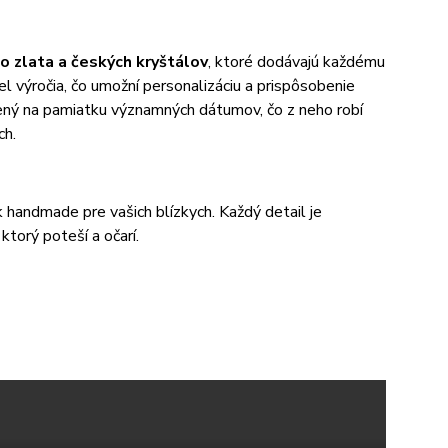
o zlata a českých kryštálov
, ktoré dodávajú každému
el výročia, čo umožní personalizáciu a prispôsobenie
bený na pamiatku významných dátumov, čo z neho robí
ch.
ek handmade pre vašich blízkych. Každý detail je
ktorý poteší a očarí.