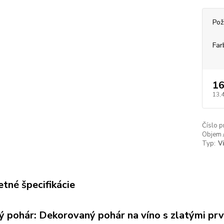
Pož
Far
16
13,
Číslo p
Objem 
Typ:
V
tné špecifikácie
ý pohár: Dekorovaný pohár na víno s zlatými pr