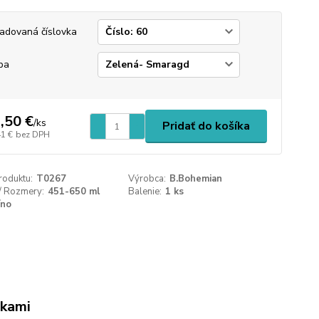
adovaná číslovka
ba
,50 €
/
ks
Pridať do košíka
41 €
bez DPH
roduktu:
T0267
Výrobca:
B.Bohemian
/ Rozmery:
451-650 ml
Balenie:
1 ks
íno
vkami