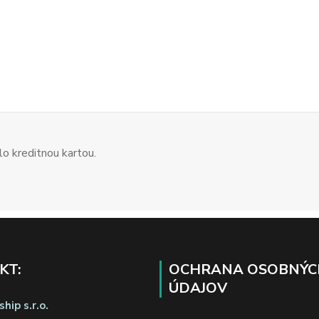
o kreditnou kartou.
KT:
OCHRANA OSOBNÝC
ÚDAJOV
hip s.r.o.