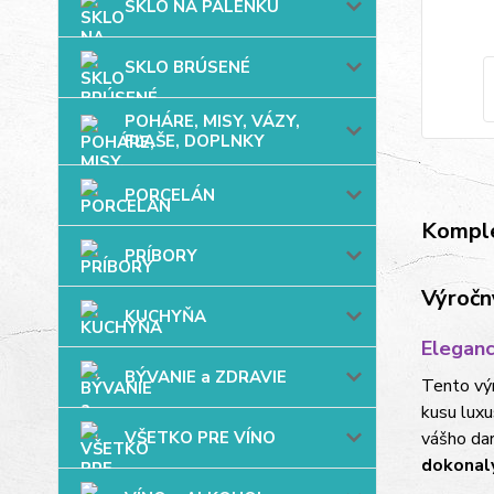
SKLO NA PÁLENKU
SKLO BRÚSENÉ
POHÁRE, MISY, VÁZY,
FĽAŠE, DOPLNKY
PORCELÁN
Komple
PRÍBORY
Výročn
KUCHYŇA
Eleganc
BÝVANIE a ZDRAVIE
Tento vý
kusu luxu
vášho dar
VŠETKO PRE VÍNO
dokonal