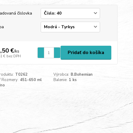
adovaná číslovka
ba
,50 €
/
ks
Pridať do košíka
41 €
bez DPH
roduktu:
T0262
Výrobca:
B.Bohemian
/ Rozmery:
451-650 ml
Balenie:
1 ks
íno