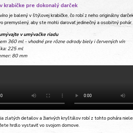
v krabičke pre dokonalý darček
víno je balený v štýlovej krabičke, čo robí z neho originálny darč
vo premyslený, aby ste mohli darovať jedinečný a osobitný pohár, 
mývajte v umývačke riadu
em 360 ml - vhodné pre rôzne odrody biely i červených vín
ka: 225 ml
emer: 80 mm
a zlatých detailov a žiarivých kryštálov robí z tohto pohára niele
žete hrdlo vystaviť vo svojom domove.