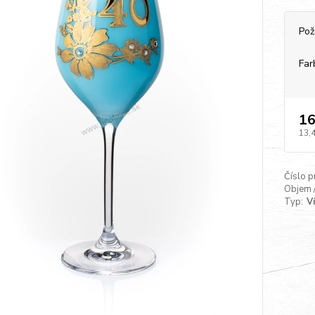
Pož
Far
16
13,
Číslo p
Objem 
Typ:
V