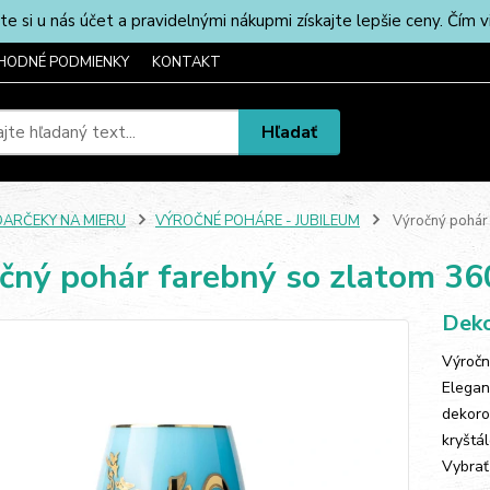
u nás účet a pravidelnými nákupmi získajte lepšie ceny. Čím via
HODNÉ PODMIENKY
KONTAKT
Hľadať
DARČEKY NA MIERU
VÝROČNÉ POHÁRE - JUBILEUM
Výročný pohár 
čný pohár farebný so zlatom 36
Deko
Výročn
Elegan
dekoro
kryštá
Vybrať 