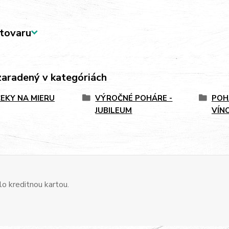
tovaru
zaradený v kategóriách
EKY NA MIERU
VÝROČNÉ POHÁRE -
POH
JUBILEUM
VÍN
o kreditnou kartou.