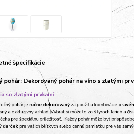
tné špecifikácie
ý pohár: Dekorovaný pohár na víno s zlatými pr
ia so zlatými prvkami
ročný pohár je
ručne dekorovaný
za použitia kombinácie
pravéh
sný a exkluzívny vzhľad. Vybrať si môžete zo štyroch farieb a čísi
čeka pre špeciálnu príležitosť. Každý pohár môže byť prispôso
ý darček
pre vašich blízkych alebo cennú pamiatku pre vás samý