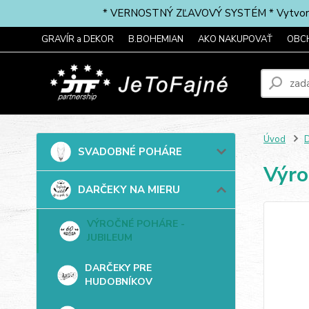
* VERNOSTNÝ ZĽAVOVÝ SYSTÉM * Vytvorte si 
GRAVÍR a DEKOR
B.BOHEMIAN
AKO NAKUPOVAŤ
OBC
Úvod
SVADOBNÉ POHÁRE
Výro
DARČEKY NA MIERU
VÝROČNÉ POHÁRE -
JUBILEUM
DARČEKY PRE
HUDOBNÍKOV