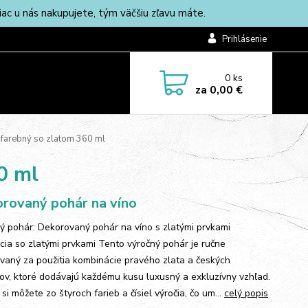
c u nás nakupujete, tým väčšiu zľavu máte.
Prihlásenie
0
ks
za
0,00 €
farebný so zlatom 360 ml
0 ml
rovaný pohár na víno
ý pohár: Dekorovaný pohár na víno s zlatými prvkami
cia so zlatými prvkami Tento výročný pohár je ručne
vaný za použitia kombinácie pravého zlata a českých
lov, ktoré dodávajú každému kusu luxusný a exkluzívny vzhľad.
si môžete zo štyroch farieb a čísiel výročia, čo um...
celý popis