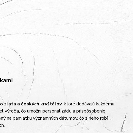
vkami
o zlata a českých kryštálov
, ktoré dodávajú každému
el výročia, čo umožní personalizáciu a prispôsobenie
bený na pamiatku významných dátumov, čo z neho robí
ch.