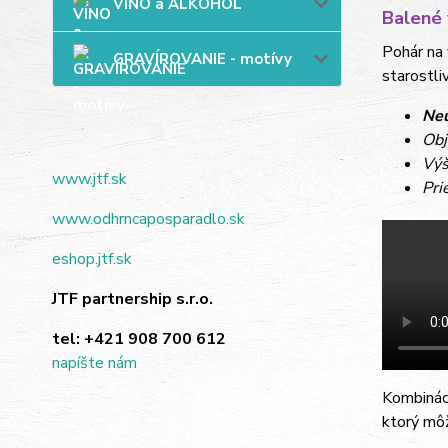
VÍNO a ALKOHOL
Balené 
Pohár na 
GRAVÍROVANIE - motívy
starostli
Neu
Obj
Výš
www.jtf.sk
Pri
www.odhrncaposparadlo.sk
eshop.jtf.sk
JTF partnership s.r.o.
tel:
+421 908 700 612
napíšte nám
Kombináci
ktorý mô