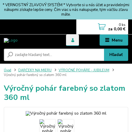
* VERNOSTNÝ ZĽAVOVÝ SYSTÉM * Vytvorte si u nás účet a pravidelnými
nákupmi získajte lepšie ceny. Čím viac u nás nakupujete, tým väčšiu zľavu
máte.
0
ks
za
0,00 €
Menu
Hľadať
Úvod
DARČEKY NA MIERU
VÝROČNÉ POHÁRE - JUBILEUM
Výročný pohár farebný so zlatom 360 ml
Výročný pohár farebný so zlatom
360 ml