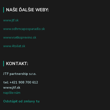
NAŠE ĎALŠIE WEBY:
www.jtf.sk
www.odhrncaposparadlo.sk
www.vsetkoprevino.sk
www.4toilet.sk
KONTAKT:
JTF partnership s.r.o.
tel:
+421 908 700 612
www.jtf.sk
napíšte nám
Odstúpiť od zmluvy tu