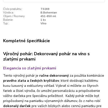
Číslo produktu:
T0269
Výrobca:
B.Bohemian
Objem / Rozmery:
451-650 ml
Balenie:
1 ks
Typ:
Víno
Kompletné špecifikácie
Výročný pohár: Dekorovaný pohár na víno s
zlatými prvkami
Elegancia so zlatými prvkami
Tento výročný pohár je
ručne dekorovaný
za použitia kombinácie
pravého zlata a českých kryštálov
, ktoré dodávajú každému
kusu luxusný a exkluzívny vzhľad. Vybrať si môžete zo štyroch
farieb a čísiel výročia, čo umožní personalizáciu a prispôsobenie
vášho darčeka pre špeciálnu príležitosť. Každý pohár môže byť
prispôsobený na pamiatku významných dátumov, čo z neho robí
dokonalý darček
pre vašich blízkych alebo cennú pamiatku pre