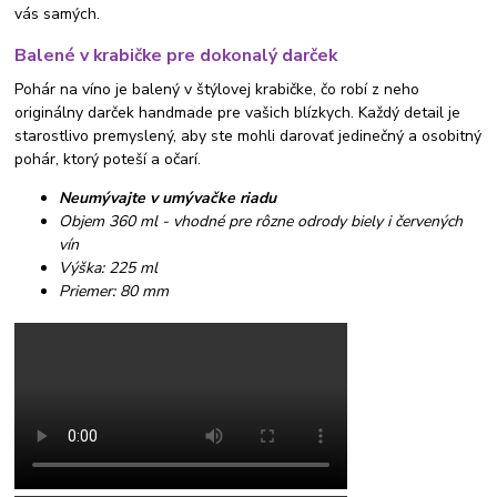
vás samých.
Balené v krabičke pre dokonalý darček
Pohár na víno je balený v štýlovej krabičke, čo robí z neho
originálny darček handmade pre vašich blízkych. Každý detail je
starostlivo premyslený, aby ste mohli darovať jedinečný a osobitný
pohár, ktorý poteší a očarí.
Neumývajte v umývačke riadu
Objem 360 ml - vhodné pre rôzne odrody biely i červených
vín
Výška: 225 ml
Priemer: 80 mm