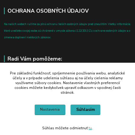
OCHRANA OSOBNÝCH ÚDAJOV
Na našich weboch ručíme za plnú ochranu Vašich osobných údajov pred zneužitím. Všetky informácie,
ktoré uvediete o svojej osobe, sú chránené v zmysle zákona č.122/2013 Z.z. o ochrane osobných údajov a o
zmene a doplnení niektorých zákonov.
Radi Vám pomôžeme:
+421 908 700 612
Pre základnú funkčnosť, spríjemnenie používania webu, analytické
účely a v prípade udelenia súhlasu aj na účely cielenia reklamy
po-pia: 8.00 - 16.00
využívame súbory cookies. Nastavenie vlastných preferencií
cookies môžete kedykoľvek upraviť odkazom v spodnej časti
business@jtf.sk
stránok.
Súhlasím
Nastavenia
Súhlas môžete odmietnuť
tu
.
Vytvorené na
Eshop-rychlo.sk