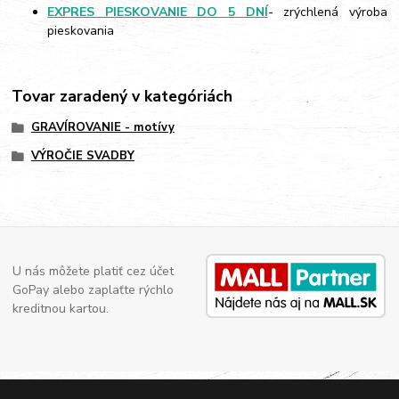
EXPRES PIESKOVANIE DO 5 DNÍ
- zrýchlená výroba
pieskovania
Tovar zaradený v kategóriách
GRAVÍROVANIE - motívy
VÝROČIE SVADBY
U nás môžete platiť cez účet
GoPay alebo zaplaťte rýchlo
kreditnou kartou.