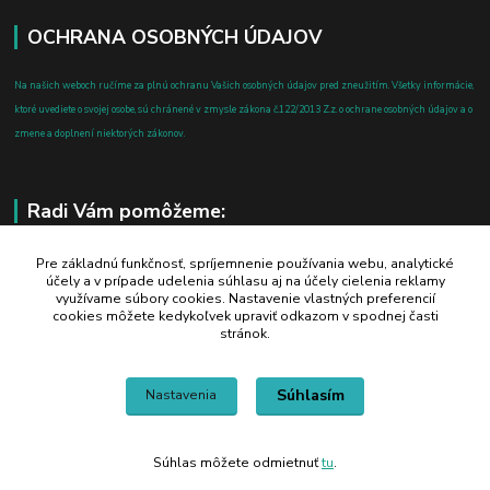
OCHRANA OSOBNÝCH ÚDAJOV
Na našich weboch ručíme za plnú ochranu Vašich osobných údajov pred zneužitím. Všetky informácie,
ktoré uvediete o svojej osobe, sú chránené v zmysle zákona č.122/2013 Z.z. o ochrane osobných údajov a o
zmene a doplnení niektorých zákonov.
Radi Vám pomôžeme:
+421 908 700 612
Pre základnú funkčnosť, spríjemnenie používania webu, analytické
účely a v prípade udelenia súhlasu aj na účely cielenia reklamy
po-pia: 8.00 - 16.00
využívame súbory cookies. Nastavenie vlastných preferencií
cookies môžete kedykoľvek upraviť odkazom v spodnej časti
business@jtf.sk
stránok.
Súhlasím
Nastavenia
Súhlas môžete odmietnuť
tu
.
Vytvorené na
Eshop-rychlo.sk