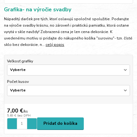
Grafika- na výročie svadby
Nápaditý darček pre tých, ktorí oslavujú spoločné spolužitie. Podarujte
na výročie svadby krásnu, no zároveň i praktickú pamiatku, ktorá ostane
vyrytá v skle navždy! Zobrazená cena je len cena dekorácie. K
uvedenému motívu si pridajte do nákupného košíka "surovinu"- tzn. čísté
sklo bez dekorácie, n...
celý popis
Veľkosť grafiky
Počet kusov
7,00 €
/
ks
5,69 €
bez DPH
Pridať do košíka