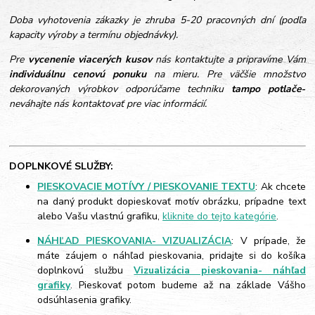
Doba vyhotovenia zákazky je zhruba 5-20 pracovných dní (podľa
kapacity výroby a termínu objednávky).
Pre
vycenenie viacerých kusov
nás kontaktujte a pripravíme Vám
individuálnu cenovú ponuku
na mieru. Pre väčšie množstvo
dekorovaných výrobkov odporúčame techniku
tampo potlače
-
neváhajte nás kontaktovať pre viac informácií.
DOPLNKOVÉ SLUŽBY:
PIESKOVACIE MOTÍVY / PIESKOVANIE TEXTU
: Ak chcete
na daný produkt dopieskovať motív obrázku, prípadne text
alebo Vašu vlastnú grafiku,
kliknite do tejto kategórie
.
NÁHĽAD PIESKOVANIA- VIZUALIZÁCIA
: V prípade, že
máte záujem o náhľad pieskovania, pridajte si do košíka
doplnkovú službu
Vizualizácia pieskovania- náhľad
grafiky
. Pieskovať potom budeme až na základe Vášho
odsúhlasenia grafiky.