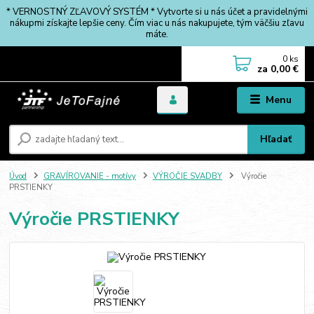
* VERNOSTNÝ ZĽAVOVÝ SYSTÉM * Vytvorte si u nás účet a pravidelnými
nákupmi získajte lepšie ceny. Čím viac u nás nakupujete, tým väčšiu zľavu
máte.
0
ks
za
0,00 €
Menu
Hľadať
Úvod
GRAVÍROVANIE - motívy
VÝROČIE SVADBY
Výročie
PRSTIENKY
Výročie PRSTIENKY