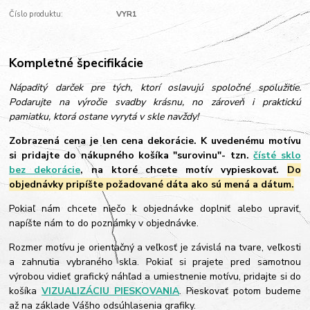
Číslo produktu:
VYR1
Kompletné špecifikácie
Nápaditý darček pre tých, ktorí oslavujú spoločné spolužitie.
Podarujte na výročie svadby krásnu, no zároveň i praktickú
pamiatku, ktorá ostane vyrytá v skle navždy!
Zobrazená cena je len cena dekorácie. K uvedenému motívu
si pridajte do nákupného košíka "surovinu"- tzn.
čísté sklo
bez dekorácie
, na ktoré chcete motív vypieskovať.
Do
objednávky pripíšte požadované dáta ako sú mená a dátum.
Pokiaľ nám chcete niečo k objednávke doplniť alebo upraviť,
napíšte nám to do poznámky v objednávke.
Rozmer motívu je orientačný a veľkosť je závislá na tvare, veľkosti
a zahnutia vybraného skla. Pokiaľ si prajete pred samotnou
výrobou vidieť grafický náhľad a umiestnenie motívu, pridajte si do
košíka
VIZUALIZÁCIU PIESKOVANIA
. Pieskovať potom budeme
až na základe Vášho odsúhlasenia grafiky.