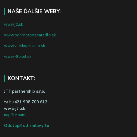
NAŠE ĎALŠIE WEBY:
www.jtf.sk
www.odhrncaposparadlo.sk
www.vsetkoprevino.sk
www.4toilet.sk
KONTAKT:
JTF partnership s.r.o.
tel:
+421 908 700 612
www.jtf.sk
napíšte nám
Odstúpiť od zmluvy tu