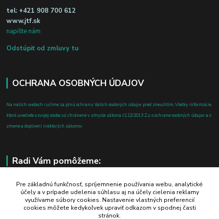
tel:
+421 908 700 612
www.jtf.sk
napíšte nám
Odstúpiť od zmluvy tu
OCHRANA OSOBNÝCH ÚDAJOV
Na našich weboch ručíme za plnú ochranu Vašich osobných údajov pred zneužitím. Všetky informácie,
ktoré uvediete o svojej osobe, sú chránené v zmysle zákona č.122/2013 Z.z. o ochrane osobných údajov a o
zmene a doplnení niektorých zákonov.
Radi Vám pomôžeme:
+421 908 700 612
Pre základnú funkčnosť, spríjemnenie používania webu, analytické
účely a v prípade udelenia súhlasu aj na účely cielenia reklamy
po-pia: 8.00 - 16.00
využívame súbory cookies. Nastavenie vlastných preferencií
cookies môžete kedykoľvek upraviť odkazom v spodnej časti
business@jtf.sk
stránok.