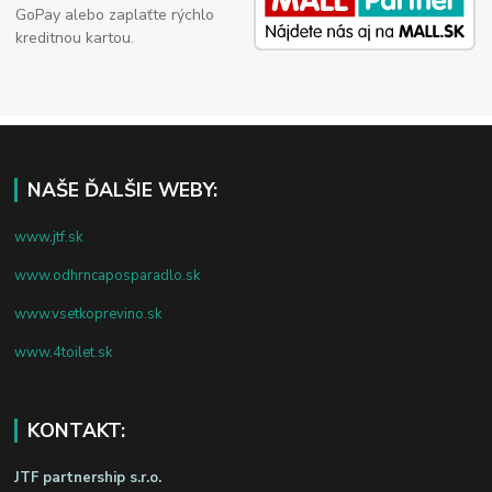
GoPay alebo zaplaťte rýchlo
kreditnou kartou.
NAŠE ĎALŠIE WEBY:
www.jtf.sk
www.odhrncaposparadlo.sk
www.vsetkoprevino.sk
www.4toilet.sk
KONTAKT:
JTF partnership s.r.o.