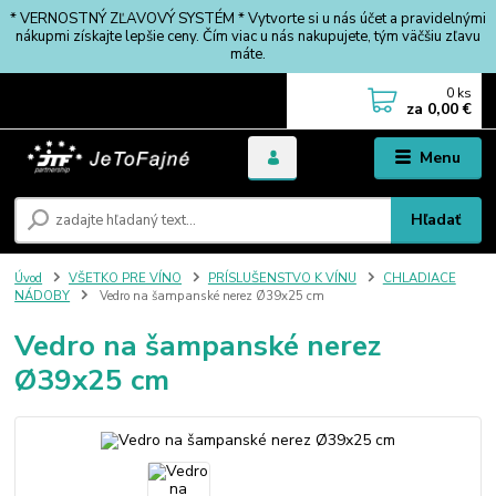
* VERNOSTNÝ ZĽAVOVÝ SYSTÉM * Vytvorte si u nás účet a pravidelnými
nákupmi získajte lepšie ceny. Čím viac u nás nakupujete, tým väčšiu zľavu
máte.
0
ks
za
0,00 €
Menu
Hľadať
Úvod
VŠETKO PRE VÍNO
PRÍSLUŠENSTVO K VÍNU
CHLADIACE
NÁDOBY
Vedro na šampanské nerez Ø39x25 cm
Vedro na šampanské nerez
Ø39x25 cm