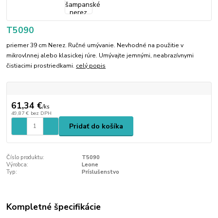
T5090
priemer 39 cm Nerez. Ručné umývanie. Nevhodné na použitie v
mikrovlnnej alebo klasickej rúre. Umývajte jemnými, neabrazívnymi
čistiacimi prostriedkami.
celý popis
61,34 €
/
ks
49,87 €
bez DPH
Pridať do košíka
Číslo produktu:
T5090
Výrobca:
Leone
Typ:
Príslušenstvo
Kompletné špecifikácie