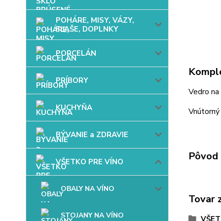
POHÁRE, MISY, VÁZY,
FĽAŠE, DOPLNKY
PORCELÁN
Komple
PRÍBORY
Vedro na
KUCHYŇA
Vnútorný
BÝVANIE a ZDRAVIE
Pôvod 
VŠETKO PRE VÍNO
OBALY NA VÍNO
Tovar 
STOJANY NA VÍNO
VŠET