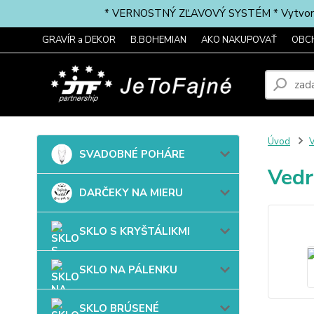
* VERNOSTNÝ ZĽAVOVÝ SYSTÉM * Vytvorte si 
GRAVÍR a DEKOR
B.BOHEMIAN
AKO NAKUPOVAŤ
OBC
Úvod
SVADOBNÉ POHÁRE
Vedr
DARČEKY NA MIERU
SKLO S KRYŠTÁLIKMI
SKLO NA PÁLENKU
SKLO BRÚSENÉ