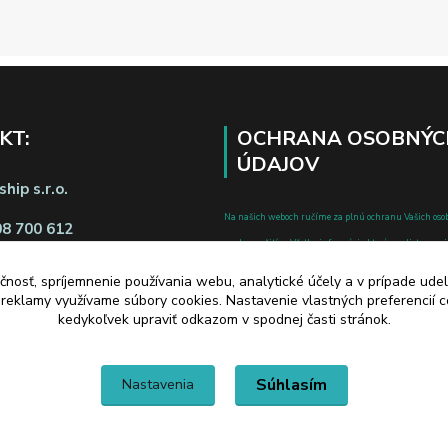
KT:
OCHRANA OSOBNÝC
ÚDAJOV
hip s.r.o.
Na našich weboch ručíme za plnú ochranu Vašich oso
08 700 612
pred zneužitím. Všetky informácie, ktoré uvediete o svoje
chránené v zmysle zákona č.122/2013 Z.z. o ochrane o
čnosť, spríjemnenie používania webu, analytické účely a v prípade udel
a o zmene a doplnení niektorých zákonov.
a reklamy využívame súbory cookies. Nastavenie vlastných preferencií 
d zmluvy tu
kedykoľvek upraviť odkazom v spodnej časti stránok.
Súhlasím
Nastavenia