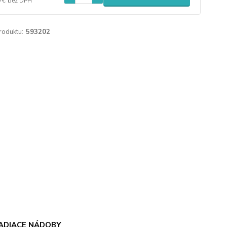
 €
bez DPH
roduktu:
593202
ADIACE NÁDOBY