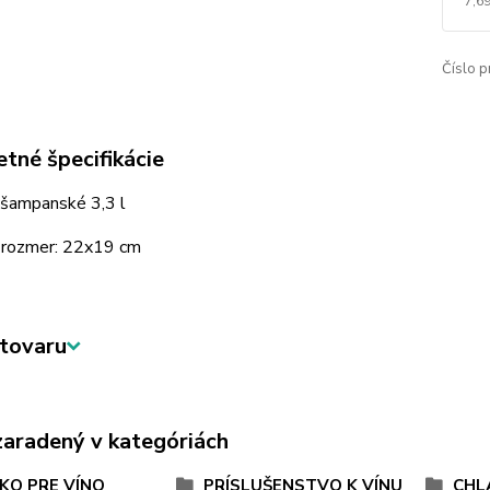
7,69
Číslo p
tné špecifikácie
 šampanské 3,3 l
 rozmer: 22x19 cm
tovaru
zaradený v kategóriách
KO PRE VÍNO
PRÍSLUŠENSTVO K VÍNU
CHL