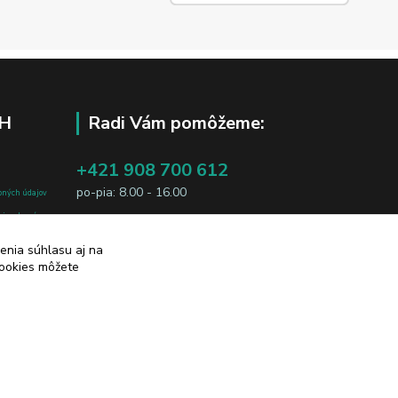
H
Radi Vám pomôžeme:
+421 908 700 612
po-pia: 8.00 - 16.00
bných údajov
j osobe, sú
business@jtf.sk
sobných údajov
enia súhlasu aj na
cookies môžete