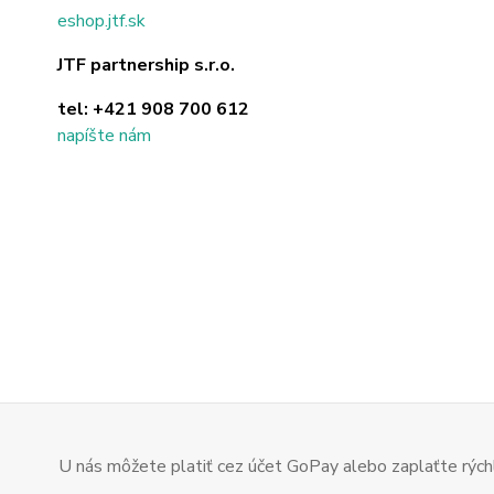
eshop.jtf.sk
JTF partnership s.r.o.
tel:
+421 908 700 612
napíšte nám
U nás môžete platiť cez účet GoPay alebo zaplaťte rýchl