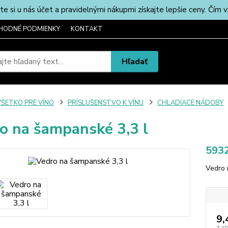
u nás účet a pravidelnými nákupmi získajte lepšie ceny. Čím via
HODNÉ PODMIENKY
KONTAKT
Hľadať
VŠETKO PRE VÍNO
PRÍSLUŠENSTVO K VÍNU
CHLADIACE NÁDOBY
o na šampanské 3,3 l
593
Vedro 
9,