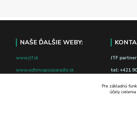
NAŠE ĎALŠIE WEBY:
KONTA
www.jtf.sk
JTF partners
www.odhrncaposparadlo.sk
tel:
+421 9
www.jtf.sk
www.vsetkoprevino.sk
napíšte nám
Pre základnú funk
účely cieleni
www.4toilet.sk
Odstúpiť o