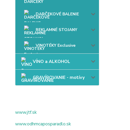
DARČEKOVÉ BALENIE
REKLAMNÉ STOJANY
VINOTÉKY Exclusive
VÍNO a ALKOHOL
GRAVÍROVANIE - motívy
www.jtf.sk
www.odhrncaposparadlo.sk