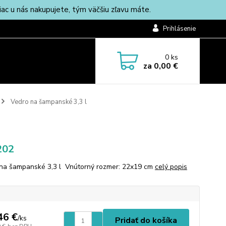
c u nás nakupujete, tým väčšiu zľavu máte.
Prihlásenie
0
ks
za
0,00 €
Vedro na šampanské 3,3 l
202
na šampanské 3,3 l Vnútorný rozmer: 22x19 cm
celý popis
46 €
/
ks
Pridať do košíka