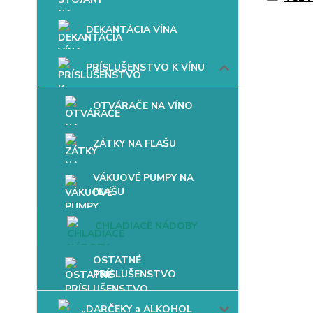
DEKANTÁCIA VÍNA
PRÍSLUŠENSTVO K VÍNU
OTVÁRAČE NA VÍNO
ZÁTKY NA FĽAŠU
VÁKUOVÉ PUMPY NA
FĽAŠU
CHLADIACE NÁDOBY
OSTATNÉ
PRÍSLUŠENSTVO
DARČEKY a ALKOHOL