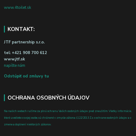
www.4toilet.sk
KONTAKT:
JTF partnership s.r.o.
tel:
+421 908 700 612
www.jtf.sk
napíšte nám
Odstúpiť od zmluvy tu
OCHRANA OSOBNÝCH ÚDAJOV
Na našich weboch ručíme za plnú ochranu Vašich osobných údajov pred zneužitím. Všetky informácie,
ktoré uvediete o svojej osobe, sú chránené v zmysle zákona č.122/2013 Z.z. o ochrane osobných údajov a o
zmene a doplnení niektorých zákonov.