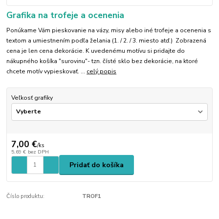
Grafika na trofeje a ocenenia
Ponúkame Vám pieskovanie na vázy, misy alebo iné trofeje a ocenenia s
textom a umiestnením podľa želania (1. / 2. / 3. miesto atď.) Zobrazená
cena je len cena dekorácie. K uvedenému motívu si pridajte do
nákupného košíka "surovinu"- tzn. čísté sklo bez dekorácie, na ktoré
chcete motív vypieskovať. ...
celý popis
Veľkosť grafiky
7,00 €
/
ks
5,69 €
bez DPH
Pridať do košíka
Číslo produktu:
TROF1