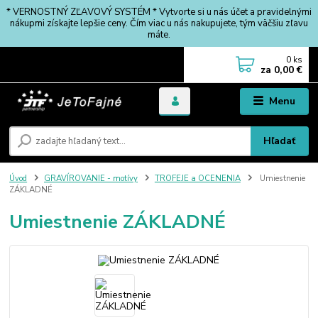
* VERNOSTNÝ ZĽAVOVÝ SYSTÉM * Vytvorte si u nás účet a pravidelnými
nákupmi získajte lepšie ceny. Čím viac u nás nakupujete, tým väčšiu zľavu
máte.
0
ks
za
0,00 €
Menu
Hľadať
Úvod
GRAVÍROVANIE - motívy
TROFEJE a OCENENIA
Umiestnenie
ZÁKLADNÉ
Umiestnenie ZÁKLADNÉ