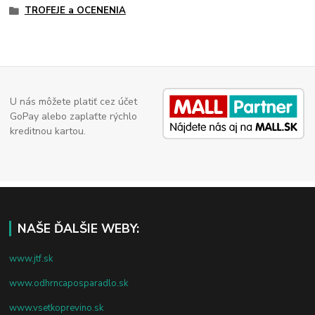
TROFEJE a OCENENIA
U nás môžete platiť cez účet
GoPay alebo zaplaťte rýchlo
kreditnou kartou.
NAŠE ĎALŠIE WEBY:
www.jtf.sk
www.odhrncaposparadlo.sk
www.vsetkoprevino.sk