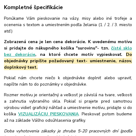
Kompletné špecifikácie
Ponúkame Vám pieskovanie na vázy, misy alebo iné trofeje a
ocenenia s textom a umiestnením podľa želania (1. / 2. / 3. miesto
atď.)
Zobrazená cena je len cena dekorácie. K uvedenému motívu
si pridajte do nákupného košíka "surovinu"- tzn.
čísté sklo
bez dekorácie
, na ktoré chcete motív vypieskovať.
Do
objednávky pripíšte požadovaný text- umiestnenie, názov,
doplnkový text.
Pokiaľ nám chcete niečo k objednávke doplniť alebo upraviť,
napíšte nám to do poznámky v objednávke.
Rozmer motívu je orientačný a veľkosť je závislá na tvare, veľkosti
a zahnutia vybraného skla. Pokiaľ si prajete pred samotnou
výrobou vidieť grafický náhľad a umiestnenie motívu, pridajte si do
košíka
VIZUALIZÁCIU PIESKOVANIA
. Pieskovať potom budeme
až na základe Vášho odsúhlasenia grafiky.
Doba vyhotovenia zákazky je zhruba 5-20 pracovných dní (podľa