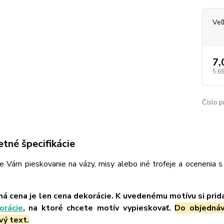
Veľ
7,
5,69
Číslo p
tné špecifikácie
Vám pieskovanie na vázy, misy alebo iné trofeje a ocenenia s 
á cena je len cena dekorácie. K uvedenému motívu si prid
orácie
, na ktoré chcete motív vypieskovať.
Do objednáv
vý text.