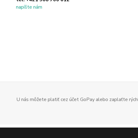
napíšte nám
U nás môžete platiť cez účet GoPay alebo zaplaťte rýchl