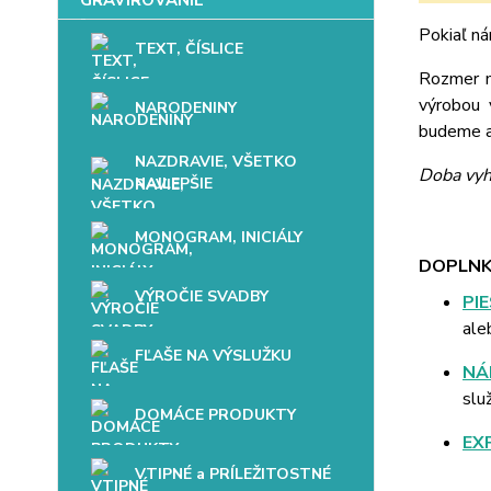
Pokiaľ ná
TEXT, ČÍSLICE
Rozmer mo
výrobou 
NARODENINY
budeme až
NAZDRAVIE, VŠETKO
Doba vyh
NAJLEPŠIE
MONOGRAM, INICIÁLY
DOPLNK
VÝROČIE SVADBY
PI
ale
FĽAŠE NA VÝSLUŽKU
NÁ
slu
DOMÁCE PRODUKTY
EX
VTIPNÉ a PRÍLEŽITOSTNÉ