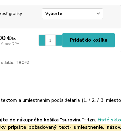
kosť grafiky
00 €
/
ks
Pridať do košíka
 €
bez DPH
roduktu:
TROF2
textom a umiestnením podľa želania (1. / 2. / 3. miesto
ajte do nákupného košíka "surovinu"- tzn.
čísté sklo
ky pripíšte požadovaný text- umiestnenie, názov,