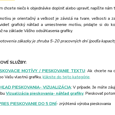
m chcete niečo k objednávke doplniť alebo upraviť, napíšte nám
tívu je orientačný a veľkosť je závislá na tvare, veľkosti a z
vidieť grafický náhľad a umiestnenie motívu, pridajte si do k
 na základe Vášho odsúhlasenia grafiky.
otovenia zákazky je zhruba 5-20 pracovných dní (podľa kapacit
OVÉ SLUŽBY:
ESKOVACIE MOTÍVY / PIESKOVANIE TEXTU
: Ak chcete na 
bo Vašu vlastnú grafiku,
kliknite do tejto kategórie
.
HĽAD PIESKOVANIA- VIZUALIZÁCIA
: V prípade, že máte záu
žbu
Vizualizácia pieskovania- náhľad grafiky
. Pieskovať poto
PRES PIESKOVANIE DO 5 DNÍ
- zrýchlená výroba pieskovania