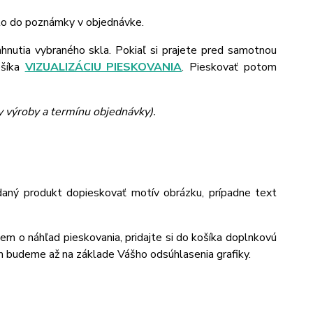
 to do poznámky v objednávke.
ahnutia vybraného skla. Pokiaľ si prajete pred samotnou
ošíka
VIZUALIZÁCIU PIESKOVANIA
. Pieskovať potom
y výroby a termínu objednávky).
daný produkt dopieskovať motív obrázku, prípadne text
jem o náhľad pieskovania, pridajte si do košíka doplnkovú
m budeme až na základe Vášho odsúhlasenia grafiky.