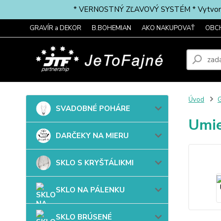
* VERNOSTNÝ ZĽAVOVÝ SYSTÉM * Vytvorte si 
GRAVÍR a DEKOR
B.BOHEMIAN
AKO NAKUPOVAŤ
OBC
Úvod
G
SVADOBNÉ POHÁRE
Umi
DARČEKY NA MIERU
SKLO S KRYŠTÁLIKMI
SKLO NA PÁLENKU
SKLO BRÚSENÉ