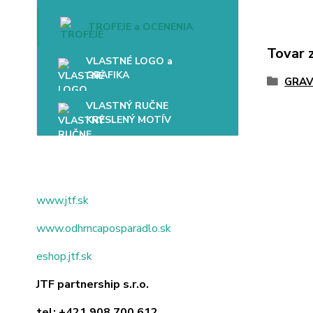
TROFEJE a OCENENIA
Tovar 
VLASTNÉ LOGO a
GRAFIKA
GRAV
VLASTNÝ RUČNE
KRESLENÝ MOTÍV
www.jtf.sk
www.odhrncaposparadlo.sk
eshop.jtf.sk
JTF partnership s.r.o.
tel:
+421 908 700 612