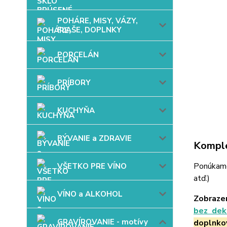
POHÁRE, MISY, VÁZY,
FĽAŠE, DOPLNKY
PORCELÁN
PRÍBORY
KUCHYŇA
BÝVANIE a ZDRAVIE
Komple
Ponúkame 
VŠETKO PRE VÍNO
atď.)
VÍNO a ALKOHOL
Zobrazen
bez dek
GRAVÍROVANIE - motívy
doplnko