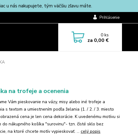
c u nás nakupujete, tým väčšiu zľavu máte.
Prihlásenie
0
ks
za
0,00 €
NKA
ika na trofeje a ocenenia
me Vám pieskovanie na vázy, misy alebo iné trofeje a
a s textom a umiestnením podľa želania (1. / 2. / 3. miesto
Zobrazená cena je len cena dekorácie. K uvedenému motívu si
te do nákupného košíka "surovinu"- tzn. čísté sklo bez
ie, na ktoré chcete motív vypieskovať. ...
celý popis