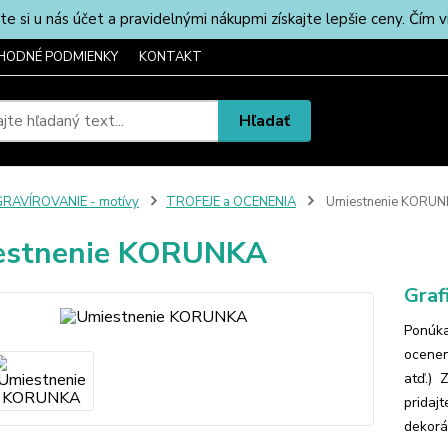
u nás účet a pravidelnými nákupmi získajte lepšie ceny. Čím via
HODNÉ PODMIENKY
KONTAKT
Hľadať
RAVÍROVANIE - motívy
TROFEJE a OCENENIA
Umiestnenie KORU
estnenie KORUNKA
Graf
Ponúka
oceneni
atď.) 
pridaj
dekorác