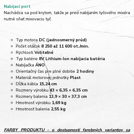
Nabíjací port
Nachádza sa pod krytom, takže je pred nabíjaním tyčového mixéra
nutné sňať mixovaciu tyč.
Typ motora
DC (jednosmerný prúd)
Počet otáčok
8 250 až 11 600 ot./min.
Rýchlosti
Voliteľné
Typ batérie
8V Lithium-Ion nabíjacia batéria
Nabíjačka
ÁNO
Orientačný čas pre plné dobitie
2 hodiny
Materiál motorovej jednotky
Plast
Dĺžka kábla
15,24 cm
Rozmery výrobku
43 × 6,35 × 6,35 cm
Rozmery balenia
13,9 × 30 × 37,3 cm
Hmotnosť výrobku
1,69 kg
Hmotnosť balenia
2,55 kg
FARBY PRODUKTU
- o dostupnosti farebných variantov sa