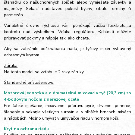
šľahačku do našuchorených špičiek alebo vymiešate zálievky a
majonézy. Sekací nadstavec pokosí byliny, cibuľu, orechy či
parmezán.
Variabilné úrovne rýchlosti vám ponúkajú väčšiu flexibilitu a
kontrolu nad výsledkom. Vďaka regulátoru rýchlosti môžete
pripravovať pokrmy a nápoje tak, ako chcete.
Aby sa zabránilo poškriabaniu riadu, je tyčový mixér vybavený
ochranným krytom.
Záruka
Na tento model sa vzťahuje 2 roky záruky.
Štandardné príslušenstvo:
Motorová jednotka a o dnímateľná mixovacia tyč (20,3 cm) so
4-bodovým nožom z nerezovej ocele
Pre ľahké miešanie, mixovanie, prípravu pyré, drvenie, penenie,
šľahanie a sekanie všetkých surovín aj v hlbších hrncoch, misách
a nádobách. Možno umývať v umývačke riadu v hornom koši.
Kryt na ochranu riadu