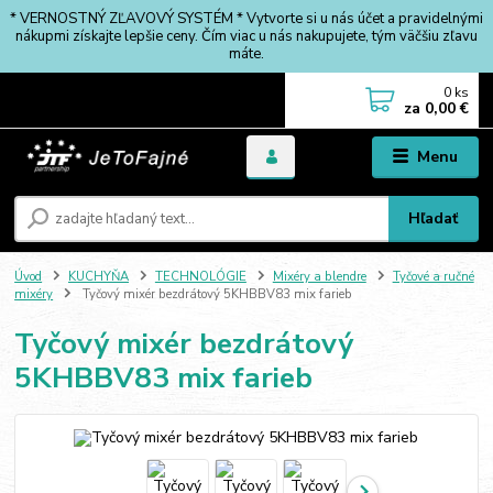
* VERNOSTNÝ ZĽAVOVÝ SYSTÉM * Vytvorte si u nás účet a pravidelnými
nákupmi získajte lepšie ceny. Čím viac u nás nakupujete, tým väčšiu zľavu
máte.
0
ks
za
0,00 €
Menu
Hľadať
Úvod
KUCHYŇA
TECHNOLÓGIE
Mixéry a blendre
Tyčové a ručné
mixéry
Tyčový mixér bezdrátový 5KHBBV83 mix farieb
Tyčový mixér bezdrátový
5KHBBV83 mix farieb