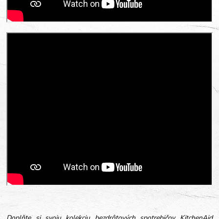
Doplňte si svoju kolekciu bezdrôtových spotrebičov KitchenAid