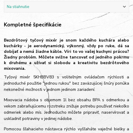
Na stiahnutie
Kompletné špecifikácie
Bezdrôtový tyčový mixér je snom každého kuchára alebo
kuchárky - je aerodynamický, výkonný, vždy po ruke, dá sa
dobíjať a nemá žiadne káble. Víri to vo vašej kuchyni prácou?
Žiadny problém. Môžete svižne tancovať od jedného pokrmu
k druhému a užívať si slobodu a kreativitu bezdrôtového
mixovania.
Tyčový mixér 5KHBBV83 s voliteľným ovládačom rýchlosti a
jednoduché použitie "jednou rukou" bez zaväzujúcej šnúry ponúka
nekonečné možnosti v jednom jedinom zariadení.
Mixovacia nádoba s objemom 1l bez obsahu BPA s odmerkou a
vekom zabraňujúcemu rozstreku znižuje potrebu používať niekoľko
odmeriek alebo mís. Jednoducho môžete pripraviť, naservírovať a
uskladniť potraviny v jedinej nádobe.
Pomocou šľahacieho nástavca rýchlo vyšľaháte vaječné bielky a