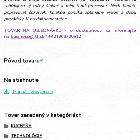
zahŕňajúcu aj ručný šľahač a mini food processor. Nech budete
pripravovať čokoľvek, kolekcia ponúka optimálny výkon a dobu
prevádzky. V predaji samostatne.
TOVAR NA OBJEDNÁVKU - o dostupnosti sa informujte
na
business@jtf.sk
/ +421908700612
Pôvod tovaru
Na stiahnutie
Manuál tyčový mixér
Tovar zaradený v kategóriách
KUCHYŇA
TECHNOLÓGIE