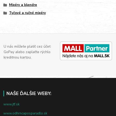
Mixéry a blendre
Tyčové a ručné mixéry
U nás môžete platiť cez účet
GoPay alebo zaplaťte rýchlo
kreditnou kartou.
NAŠE ĎALŠIE WEBY:
www.jtf.sk
www.odhrncaposparadlo.sk