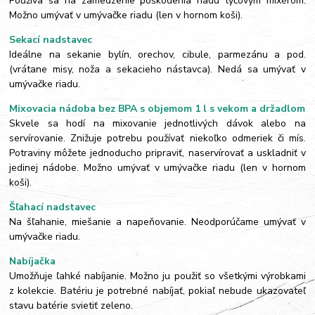
Používa sa na zamedzenie poškodenia riadu tyčovým mixérom.
Možno umývať v umývačke riadu (len v hornom koši).
Sekací nadstavec
Ideálne na sekanie bylín, orechov, cibule, parmezánu a pod.
(vrátane misy, noža a sekacieho nástavca). Nedá sa umývať v
umývačke riadu.
Mixovacia nádoba bez BPA s objemom 1 l s vekom a držadlom
Skvele sa hodí na mixovanie jednotlivých dávok alebo na
servírovanie. Znižuje potrebu používať niekoľko odmeriek či mís.
Potraviny môžete jednoducho pripraviť, naservírovať a uskladniť v
jedinej nádobe. Možno umývať v umývačke riadu (len v hornom
koši).
Šľahací nadstavec
Na šľahanie, miešanie a napeňovanie. Neodporúčame umývať v
umývačke riadu.
Nabíjačka
Umožňuje ľahké nabíjanie. Možno ju použiť so všetkými výrobkami
z kolekcie. Batériu je potrebné nabíjať, pokiaľ nebude ukazovateľ
stavu batérie svietiť zeleno.