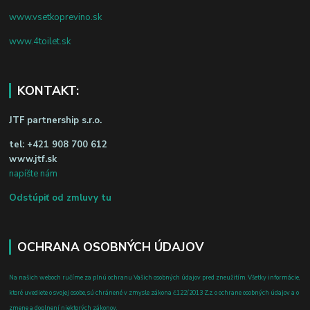
www.vsetkoprevino.sk
www.4toilet.sk
KONTAKT:
JTF partnership s.r.o.
tel:
+421 908 700 612
www.jtf.sk
napíšte nám
Odstúpiť od zmluvy tu
OCHRANA OSOBNÝCH ÚDAJOV
Na našich weboch ručíme za plnú ochranu Vašich osobných údajov pred zneužitím. Všetky informácie,
ktoré uvediete o svojej osobe, sú chránené v zmysle zákona č.122/2013 Z.z. o ochrane osobných údajov a o
zmene a doplnení niektorých zákonov.