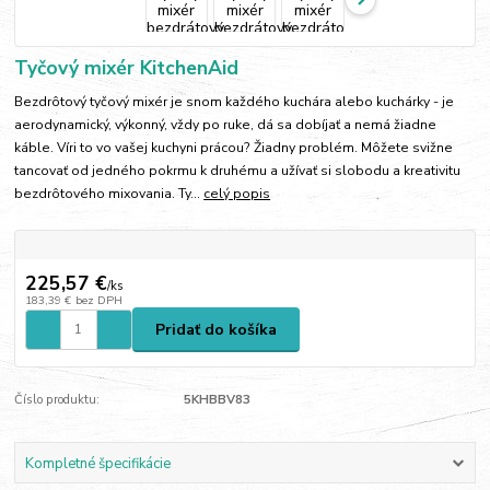
Tyčový mixér KitchenAid
Bezdrôtový tyčový mixér je snom každého kuchára alebo kuchárky - je
aerodynamický, výkonný, vždy po ruke, dá sa dobíjať a nemá žiadne
káble. Víri to vo vašej kuchyni prácou? Žiadny problém. Môžete svižne
tancovať od jedného pokrmu k druhému a užívať si slobodu a kreativitu
bezdrôtového mixovania. Ty...
celý popis
225,57 €
/
ks
183,39 €
bez DPH
Pridať do košíka
Číslo produktu:
5KHBBV83
Kompletné špecifikácie