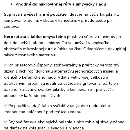
Vhodné do mikrovlnnej rúry a umývačky riadu
Súprava na všestranné použitie:
Ideálne na večierky, pikniky,
kempovanie, doma, v škole, v kancelárii, v prírode alebo pri
cestovaní.
Nerozbitná a ľahko umývateľná
plastová súprava tanierov pre
deti, dospelých alebo seniorov. Dá sa umývať v umývačke,
ohrievať v mikrovlnnej rúre a ľahko sa čistí. Odporúčame dokúpiť aj
misky z rovnakého materiálu.
✅ Ich priestorovo úsporný, stohovateľný a prakticky nerozbitný
dizajn z nich robí dokonalú alternatívu jednorazových misiek a
krehkého keramického riadu. Vďaka veľkorysej veľkosti a
atraktívnym farbám sú ideálnou voľbou na grilovanie, párty pri
bazéne, karavany, svadby, pikniky a kempovanie - pre väčšie
pohodlie v každodennom živote.
✅ Po použití sa dajú ľahko vyčistiť v umývačke riadu alebo
jednoducho opláchnuť pod tečúcou vodou.
✅ Štýlové farby a ekologické balenie z nich robia aj skvelý nápad
na darček na kolaudáciu, svadbu a Vianoce.