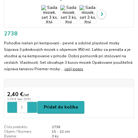
2738
Pohodlie nielen pri kempovaní - pevné a odolné plastové misky
Súprava 3 piknikových misiek s objemom 950 ml. Ľahko sa prenáša a je
vhodná aj na kempovanie v prírode. Dobrý pomocník pri stolovaní na
cestách. Vlastnosti: Set obsahuje 3 kusov misiek Opakovane použiteľná
súprava tanierov Priemer misky:...
celý popis
2,40 €
/
set
1,95 €
bez DPH
Pridať do košíka
Číslo produktu:
2738
Objem / Rozmery:
15 - 22 cm
Balenie:
3 ks