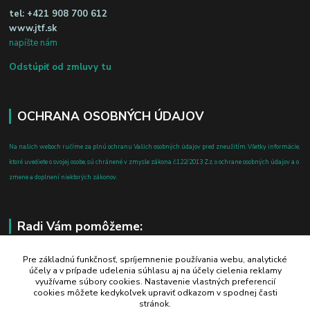
tel:
+421 908 700 612
www.jtf.sk
napíšte nám
Odstúpiť od zmluvy tu
OCHRANA OSOBNÝCH ÚDAJOV
Na našich weboch ručíme za plnú ochranu Vašich osobných údajov pred zneužitím. Všetky informácie,
ktoré uvediete o svojej osobe, sú chránené v zmysle zákona č.122/2013 Z.z. o ochrane osobných údajov a o
zmene a doplnení niektorých zákonov.
Radi Vám pomôžeme:
+421 908 700 612
Pre základnú funkčnosť, spríjemnenie používania webu, analytické
účely a v prípade udelenia súhlasu aj na účely cielenia reklamy
po-pia: 8.00 - 16.00
využívame súbory cookies. Nastavenie vlastných preferencií
cookies môžete kedykoľvek upraviť odkazom v spodnej časti
business@jtf.sk
stránok.