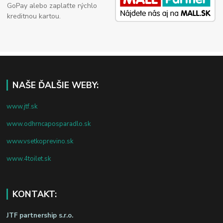
GoPay alebo zaplaťte rýchlo
kreditnou kartou.
NAŠE ĎALŠIE WEBY:
www.jtf.sk
www.odhrncaposparadlo.sk
www.vsetkoprevino.sk
www.4toilet.sk
KONTAKT:
JTF partnership s.r.o.