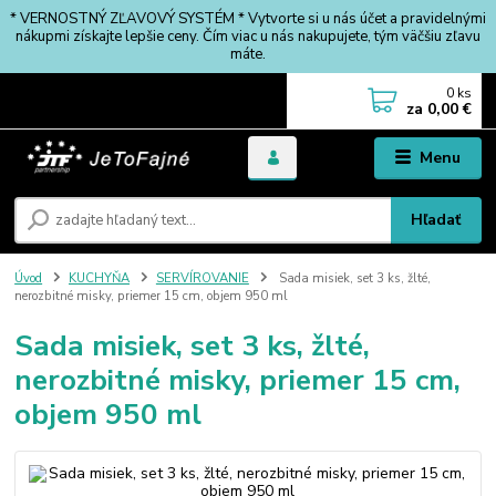
* VERNOSTNÝ ZĽAVOVÝ SYSTÉM * Vytvorte si u nás účet a pravidelnými
nákupmi získajte lepšie ceny. Čím viac u nás nakupujete, tým väčšiu zľavu
máte.
0
ks
za
0,00 €
Menu
Hľadať
Úvod
KUCHYŇA
SERVÍROVANIE
Sada misiek, set 3 ks, žlté,
nerozbitné misky, priemer 15 cm, objem 950 ml
Sada misiek, set 3 ks, žlté,
nerozbitné misky, priemer 15 cm,
objem 950 ml