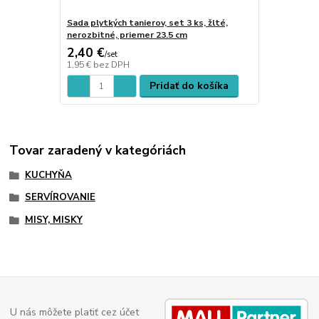
Sada plytkých tanierov, set 3 ks, žlté,
nerozbitné, priemer 23.5 cm
2,40 €
/
set
1,95 €
bez DPH
Pridať do košíka
Tovar zaradený v kategóriách
KUCHYŇA
SERVÍROVANIE
MISY, MISKY
U nás môžete platiť cez účet