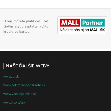
U nás môžete platiť cez účet
GoPay alebo zaplaťte rýchlo
kreditnou kartou.
NAŠE ĎALŠIE WEBY:
www.jtf.sk
www.odhrncaposparadlo.sk
www.vsetkoprevino.sk
www.4toilet.sk