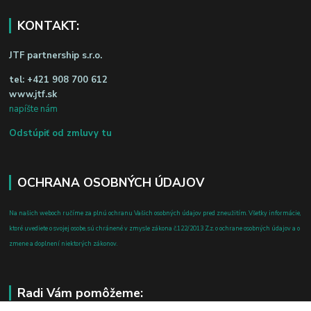
KONTAKT:
JTF partnership s.r.o.
tel:
+421 908 700 612
www.jtf.sk
napíšte nám
Odstúpiť od zmluvy tu
OCHRANA OSOBNÝCH ÚDAJOV
Na našich weboch ručíme za plnú ochranu Vašich osobných údajov pred zneužitím. Všetky informácie,
ktoré uvediete o svojej osobe, sú chránené v zmysle zákona č.122/2013 Z.z. o ochrane osobných údajov a o
zmene a doplnení niektorých zákonov.
Radi Vám pomôžeme: