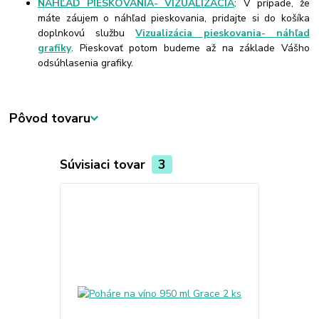
NÁHĽAD PIESKOVANIA- VIZUALIZÁCIA
: V prípade, že
máte záujem o náhľad pieskovania, pridajte si do košíka
doplnkovú službu
Vizualizácia pieskovania- náhľad
grafiky
. Pieskovať potom budeme až na základe Vášho
odsúhlasenia grafiky.
Pôvod tovaru
Súvisiaci tovar
3