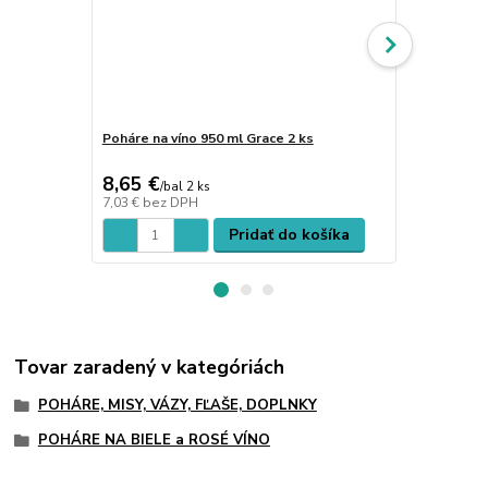
Poháre na víno 950 ml Grace 2 ks
Poháre na ví
8,65 €
8,65 €
/
bal 2 ks
/
bal
7,03 €
bez DPH
7,03 €
bez D
Pridať do košíka
Tovar zaradený v kategóriách
POHÁRE, MISY, VÁZY, FĽAŠE, DOPLNKY
POHÁRE NA BIELE a ROSÉ VÍNO