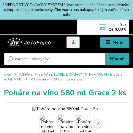
* VERNOSTNÝ ZĽAVOVÝ SYSTÉM * Vytvorte si u nás účet a pravidelnými
nákupmi získajte lepšie ceny. Čím viac u nás nakupujete, tým väčšiu zľavu
máte.
0
ks
za
0,00 €
Menu
Hľadať
Úvod
POHÁRE, MISY, VÁZY, FĽAŠE, DOPLNKY
POHÁRE NA BIELE a
ROSÉ VÍNO
Poháre na víno 580 ml Grace 2 ks
Poháre na víno 580 ml Grace 2 ks