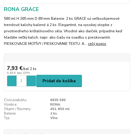
RONA GRACE
580 ml H 265 mm D 89 mm Balenie: 2 ks GRACE sú veľkoobjemové
trendové kalichy balené á 2 ks. Elegantné, na vysokej stopke z
prvotriedneho krištalínového skla. Vhodné ako darček, prípadne keď
hľadáte veľký kalich, napr. ako čiašu na svadbu s pieskovaním.
PIESKOVACIE MOTÍVY / PIESKOVANIE TEXTU: A...
celý popis
7,93 €
/
bal 2 ks
6,45 €
bez DPH
Pridať do košíka
Číslo produktu:
6835 580
Výrobca:
RONA
Objem / Rozmery:
451-650 ml
Balenie:
2 ks
Typ:
Víno