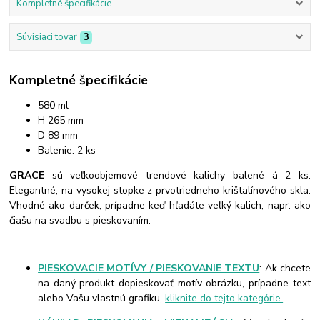
Kompletné špecifikácie
Súvisiaci tovar
3
Kompletné špecifikácie
580 ml
H 265 mm
D 89 mm
Balenie: 2 ks
GRACE
sú veľkoobjemové trendové kalichy balené á 2 ks.
Elegantné, na vysokej stopke z prvotriedneho krištalínového skla.
Vhodné ako darček, prípadne keď hľadáte veľký kalich, napr. ako
čiašu na svadbu s pieskovaním.
PIESKOVACIE MOTÍVY / PIESKOVANIE TEXTU
: Ak chcete
na daný produkt dopieskovať motív obrázku, prípadne text
alebo Vašu vlastnú grafiku,
kliknite do tejto kategórie.