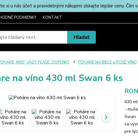
u nás účet a pravidelnými nákupmi získajte lepšie ceny. Čím via
HODNÉ PODMIENKY
KONTAKT
Hľadať
OHÁRE, MISY, VÁZY, FĽAŠE, DOPLNKY
POHÁRE NA BIELE a ROSÉ VÍNO
re na víno 430 ml Swan 6 ks
RON
430 ml
- mušel
Swan. 
sa výz
pre týc