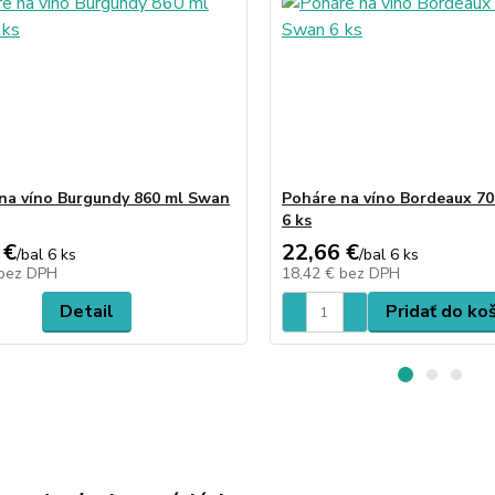
na víno Burgundy 860 ml Swan
Poháre na víno Bordeaux 7
6 ks
 €
22,66 €
/
bal 6 ks
/
bal 6 ks
bez DPH
18,42 €
bez DPH
Detail
Pridať do ko