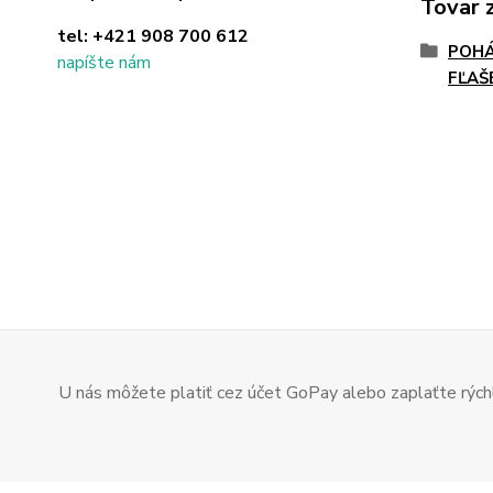
Tovar 
tel:
+421 908 700 612
POHÁ
napíšte nám
FĽAŠ
U nás môžete platiť cez účet GoPay alebo zaplaťte rýchl