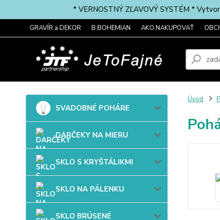
* VERNOSTNÝ ZĽAVOVÝ SYSTÉM * Vytvorte si 
GRAVÍR a DEKOR
B.BOHEMIAN
AKO NAKUPOVAŤ
OBC
Úvod
P
SVADOBNÉ POHÁRE
Pohá
DARČEKY NA MIERU
SKLO S KRYŠTÁLIKMI
SKLO NA PÁLENKU
SKLO BRÚSENÉ