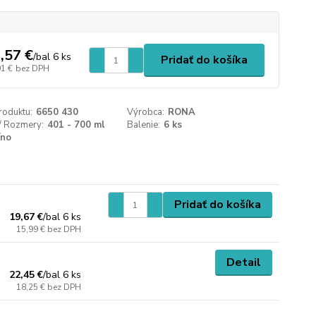
,57 €
/
bal 6 ks
Pridať do košíka
91 €
bez DPH
roduktu:
6650 430
Výrobca:
RONA
/ Rozmery:
401 - 700 ml
Balenie:
6 ks
íno
Pridať do košíka
19,67 €
/
bal 6 ks
15,99 €
bez DPH
Detail
22,45 €
/
bal 6 ks
18,25 €
bez DPH