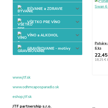
BÝVANIE a ZDRAVIE
VŠETKO PRE VÍNO
VÍNO a ALKOHOL
Poháre 
6 ks
GRAVÍROVANIE - motívy
22,45
18,25 €
www.jtf.sk
www.odhrncaposparadlo.sk
eshop.jtf.sk
JTF partnership s.r.o.