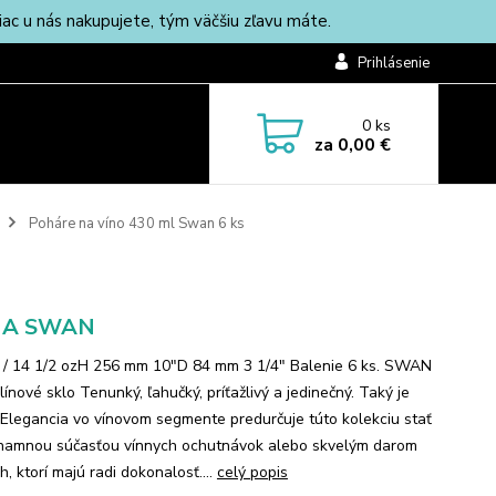
c u nás nakupujete, tým väčšiu zľavu máte.
Prihlásenie
0
ks
za
0,00 €
Poháre na víno 430 ml Swan 6 ks
A SWAN
 / 14 1/2 ozH 256 mm 10"D 84 mm 3 1/4" Balenie 6 ks. SWAN
ínové sklo Tenunký, ľahučký, príťažlivý a jedinečný. Taký je
Elegancia vo vínovom segmente predurčuje túto kolekciu stať
namnou súčasťou vínnych ochutnávok alebo skvelým darom
h, ktorí majú radi dokonalosť....
celý popis