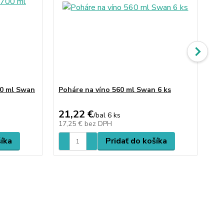
00 ml Swan
Poháre na víno 560 ml Swan 6 ks
Po
21,22 €
19
/
bal 6 ks
17,25 €
bez DPH
15
šíka
Pridať do košíka