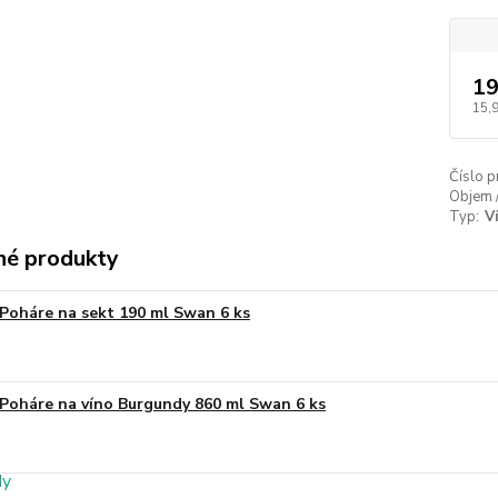
19
15,
Číslo p
Objem 
Typ:
V
é produkty
Poháre na sekt 190 ml Swan 6 ks
Poháre na víno Burgundy 860 ml Swan 6 ks