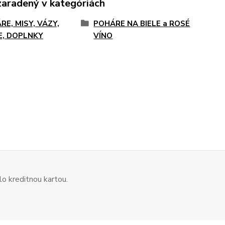
zaradený v kategóriách
RE, MISY, VÁZY,
POHÁRE NA BIELE a ROSÉ
E, DOPLNKY
VÍNO
o kreditnou kartou.