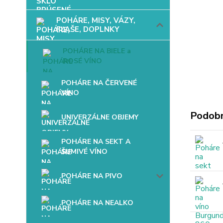
POHÁRE, MISY, VÁZY,
FĽAŠE, DOPLNKY
POHÁRE NA BIELE a
ROSÉ VÍNO
POHÁRE NA ČERVENÉ
VÍNO
Podobn
UNIVERZÁLNE OBJEMY
POHÁRE NA SEKT A
ŠUMIVÉ VÍNO
POHÁRE NA PIVO
POHÁRE NA NEALKO