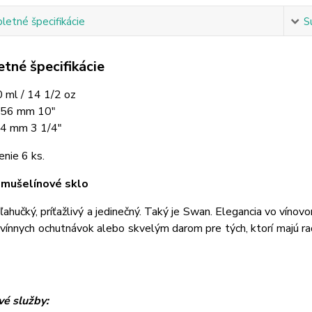
etné špecifikácie
S
tné špecifikácie
 ml / 14 1/2 oz
256 mm 10"
4 mm 3 1/4"
enie 6 ks.
mušelínové sklo
ľahučký, príťažlivý a jedinečný. Taký je Swan. Elegancia vo vín
vínnych ochutnávok alebo skvelým darom pre tých, ktorí majú ra
é služby: