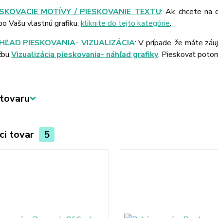
ESKOVACIE MOTÍVY / PIESKOVANIE TEXTU
: Ak chcete na 
bo Vašu vlastnú grafiku,
kliknite do tejto kategórie
.
HĽAD PIESKOVANIA- VIZUALIZÁCIA
: V prípade, že máte záu
žbu
Vizualizácia pieskovania- náhľad grafiky
. Pieskovať poto
tovaru
ci tovar
5