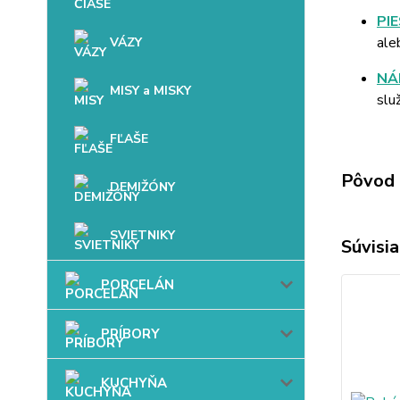
PI
ale
VÁZY
NÁ
MISY a MISKY
slu
FĽAŠE
Pôvod 
DEMIŽÓNY
SVIETNIKY
Súvisia
PORCELÁN
PRÍBORY
KUCHYŇA