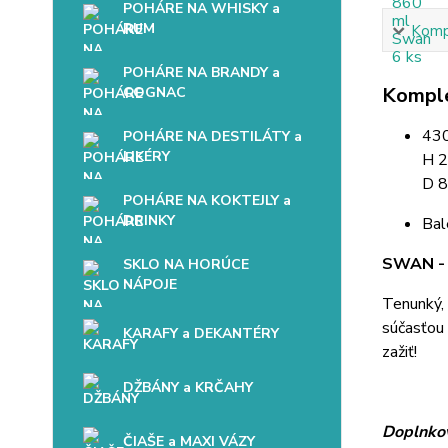
POHÁRE NA WHISKY a
RUM
Kompl
POHÁRE NA BRANDY a
Komple
COGNAC
430
POHÁRE NA DESTILÁTY a
LIKÉRY
H 
D 8
POHÁRE NA KOKTEJLY a
DRINKY
Bal
SWAN - 
SKLO NA HORÚCE
NÁPOJE
Tenunký, 
súčasťou 
KARAFY a DEKANTÉRY
zažiť!
DŽBÁNY a KRČAHY
Doplnkov
ČIAŠE a MAXI VÁZY