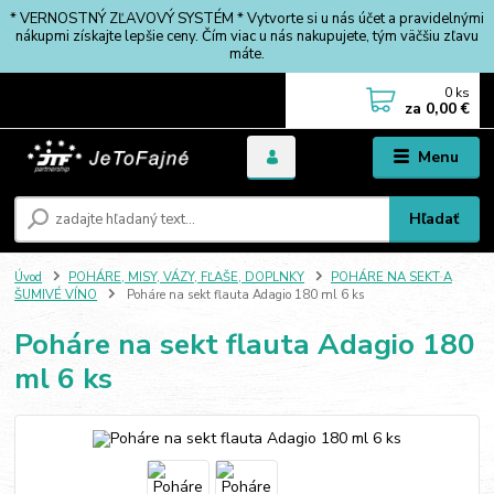
* VERNOSTNÝ ZĽAVOVÝ SYSTÉM * Vytvorte si u nás účet a pravidelnými
nákupmi získajte lepšie ceny. Čím viac u nás nakupujete, tým väčšiu zľavu
máte.
0
ks
za
0,00 €
Menu
Hľadať
Úvod
POHÁRE, MISY, VÁZY, FĽAŠE, DOPLNKY
POHÁRE NA SEKT A
ŠUMIVÉ VÍNO
Poháre na sekt flauta Adagio 180 ml 6 ks
Poháre na sekt flauta Adagio 180
ml 6 ks