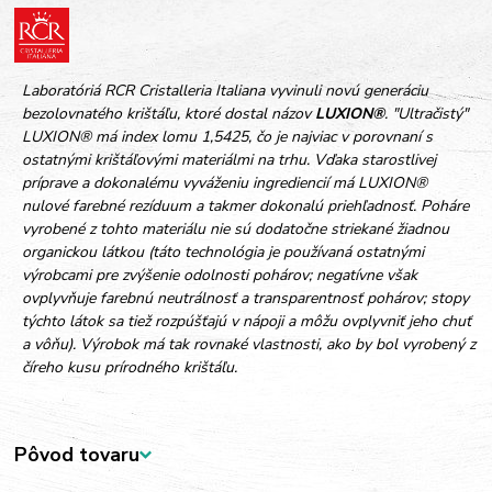
Laboratóriá RCR Cristalleria Italiana vyvinuli novú generáciu
bezolovnatého krištáľu, ktoré dostal názov
LUXION®
. "Ultračistý"
LUXION® má index lomu 1,5425, čo je najviac v porovnaní s
ostatnými krištáľovými materiálmi na trhu. Vďaka starostlivej
príprave a dokonalému vyváženiu ingrediencií má LUXION®
nulové farebné rezíduum a takmer dokonalú priehľadnosť. Poháre
vyrobené z tohto materiálu nie sú dodatočne striekané žiadnou
organickou látkou (táto technológia je používaná ostatnými
výrobcami pre zvýšenie odolnosti pohárov; negatívne však
ovplyvňuje farebnú neutrálnosť a transparentnosť pohárov; stopy
týchto látok sa tiež rozpúšťajú v nápoji a môžu ovplyvniť jeho chuť
a vôňu). Výrobok má tak rovnaké vlastnosti, ako by bol vyrobený z
číreho kusu prírodného krištáľu.
Pôvod tovaru