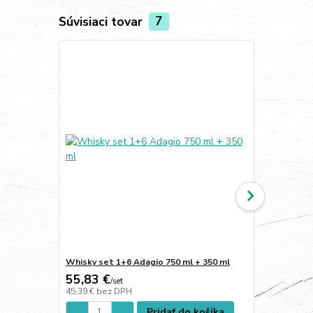
Súvisiaci tovar
7
Whisky set 1+6 Adagio 750 ml + 350 ml
Poháre na w
55,83 €
25,13 €
/
set
/
s
45,39 €
bez DPH
20,43 €
bez 
Pridať do košíka