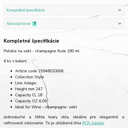
Kompletné špecifikácie
Súvisiaci tovar
7
Kompletné špecifikácie
Poháre na sekt - champagne flute 180 ml
6 ks v balení
Article code 25948020006
Collection Style
Line Adagio
Height mm 247
Capacity CL 18
Capacity OZ 6.09
Ideal for Wine - champagne- sekt
Jednoduché a štíhle tvary skla, ideálne pre elegantné a
rafinované stolovanie. To je obľúbená línia
RCR Adagio
.