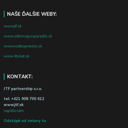
NAŠE ĎALŠIE WEBY:
www.jtf.sk
www.odhrncaposparadlo.sk
www.vsetkoprevino.sk
www.4toilet.sk
KONTAKT:
JTF partnership s.r.o.
tel:
+421 908 700 612
www.jtf.sk
napíšte nám
Odstúpiť od zmluvy tu