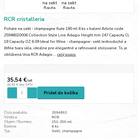
RCR cristalleria
Poháre na sekt - champagne flute 180 ml 6 ks v balení Article code
25948020006 Collection Style Line Adagio Height mm 247 Capacity CL
18 Capacity OZ 6.09 Ideal for Wine - champagne- sekt Jednoduché a
štíhle tvary skla, ideálne pre elegantné a rafinované stolovanie. To je
obľúbená línia RCR Adagio....
celý popis
35,54 €
/
set
28,89 €
bez DPH
Pridať do košíka
Číslo produktu:
2594802
Výrobca:
RCR
Objem / Rozmery:
151-250 ml
Balenie:
6 ks
Typ:
Sekt, champagne