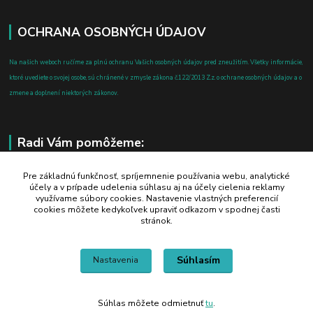
OCHRANA OSOBNÝCH ÚDAJOV
Na našich weboch ručíme za plnú ochranu Vašich osobných údajov pred zneužitím. Všetky informácie,
ktoré uvediete o svojej osobe, sú chránené v zmysle zákona č.122/2013 Z.z. o ochrane osobných údajov a o
zmene a doplnení niektorých zákonov.
Radi Vám pomôžeme:
+421 908 700 612
Pre základnú funkčnosť, spríjemnenie používania webu, analytické
účely a v prípade udelenia súhlasu aj na účely cielenia reklamy
po-pia: 8.00 - 16.00
využívame súbory cookies. Nastavenie vlastných preferencií
cookies môžete kedykoľvek upraviť odkazom v spodnej časti
business@jtf.sk
stránok.
Súhlasím
Nastavenia
Súhlas môžete odmietnuť
tu
.