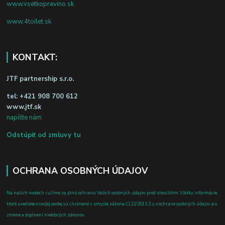
www.vsetkoprevino.sk
www.4toilet.sk
KONTAKT:
JTF partnership s.r.o.
tel:
+421 908 700 612
www.jtf.sk
napíšte nám
Odstúpiť od zmluvy tu
OCHRANA OSOBNÝCH ÚDAJOV
Na našich weboch ručíme za plnú ochranu Vašich osobných údajov pred zneužitím. Všetky informácie,
ktoré uvediete o svojej osobe, sú chránené v zmysle zákona č.122/2013 Z.z. o ochrane osobných údajov a o
zmene a doplnení niektorých zákonov.