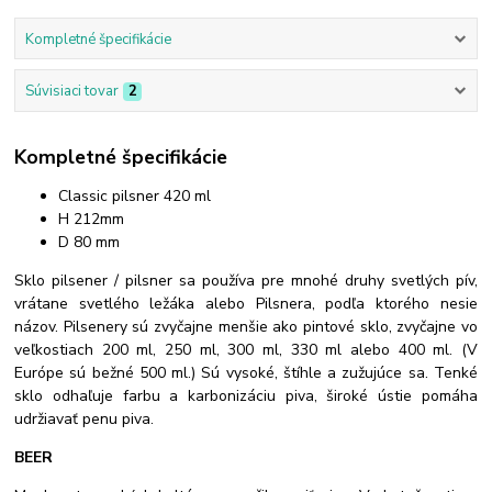
Kompletné špecifikácie
Súvisiaci tovar
2
Kompletné špecifikácie
Classic pilsner 420 ml
H 212mm
D 80 mm
Sklo pilsener / pilsner sa používa pre mnohé druhy svetlých pív,
vrátane svetlého ležáka alebo Pilsnera, podľa ktorého nesie
názov. Pilsenery sú zvyčajne menšie ako pintové sklo, zvyčajne vo
veľkostiach 200 ml, 250 ml, 300 ml, 330 ml alebo 400 ml. (V
Európe sú bežné 500 ml.) Sú vysoké, štíhle a zužujúce sa. Tenké
sklo odhaľuje farbu a karbonizáciu piva, široké ústie pomáha
udržiavať penu piva.
BEER