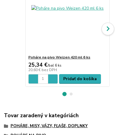
Poháre na pivo Weizen 420 ml 6 ks
Poháre na p
25,34 €
20,81 €
/
bal 6 ks
/
b
20,60 €
bez DPH
16,92 €
bez 
Pridať do košíka
Tovar zaradený v kategóriách
POHÁRE, MISY, VÁZY, FĽAŠE, DOPLNKY