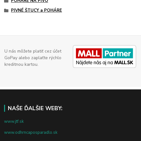
POHÁRE NA PIVO
PIVNÉ ŠTUCY a POHÁRE
U nás môžete platiť cez účet
GoPay alebo zaplaťte rýchlo
kreditnou kartou.
NAŠE ĎALŠIE WEBY:
www.jtf.sk
www.odhrncaposparadlo.sk