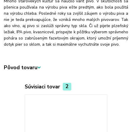
Mnoho starovekých kultúr sa naučilo variť pivo. V skutočnosti sa
pšenica používala na výrobu piva ešte predtým, ako bola použitá
na výrobu chleba. Posledné roky sa zvýšil záujem o výrobu piva a
nie je teda prekvapujúce, že vzniká mnoho malých pivovarov. Tak
ako víno, aj pivo si zaslúži správny typ skla. Či už pijete plzeňský
ležiak, IPA pivo, kvasnicové, prispejte k pôžitku výberom správneho
pohára so zabrúseným fazetovým okrajom, ktorý umožní príjemný
dotyk pier so sklom, a tak si maximálne vychutnáte svoje pivo.
Pôvod tovaru
Súvisiaci tovar
2