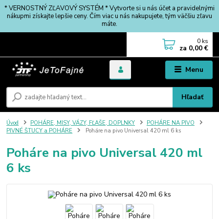
* VERNOSTNÝ ZĽAVOVÝ SYSTÉM * Vytvorte si u nás účet a pravidelnými
nákupmi získajte lepšie ceny. Čím viac u nás nakupujete, tým väčšiu zľavu
máte.
0
ks
za
0,00 €
Menu
Hľadať
Úvod
POHÁRE, MISY, VÁZY, FĽAŠE, DOPLNKY
POHÁRE NA PIVO
PIVNÉ ŠTUCY a POHÁRE
Poháre na pivo Universal 420 ml 6 ks
Poháre na pivo Universal 420 ml
6 ks