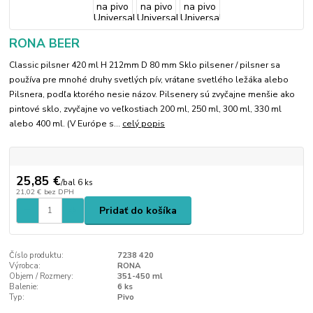
RONA BEER
Classic pilsner 420 ml H 212mm D 80 mm Sklo pilsener / pilsner sa
používa pre mnohé druhy svetlých pív, vrátane svetlého ležáka alebo
Pilsnera, podľa ktorého nesie názov. Pilsenery sú zvyčajne menšie ako
pintové sklo, zvyčajne vo veľkostiach 200 ml, 250 ml, 300 ml, 330 ml
alebo 400 ml. (V Európe s...
celý popis
25,85 €
/
bal 6 ks
21,02 €
bez DPH
Pridať do košíka
Číslo produktu:
7238 420
Výrobca:
RONA
Objem / Rozmery:
351-450 ml
Balenie:
6 ks
Typ:
Pivo