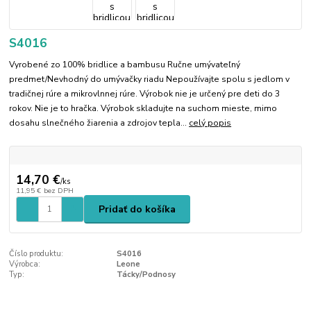
S4016
Vyrobené zo 100% bridlice a bambusu Ručne umývateľný
predmet/Nevhodný do umývačky riadu Nepoužívajte spolu s jedlom v
tradičnej rúre a mikrovlnnej rúre. Výrobok nie je určený pre deti do 3
rokov. Nie je to hračka. Výrobok skladujte na suchom mieste, mimo
dosahu slnečného žiarenia a zdrojov tepla...
celý popis
14,70 €
/
ks
11,95 €
bez DPH
Pridať do košíka
Číslo produktu:
S4016
Výrobca:
Leone
Typ:
Tácky/Podnosy