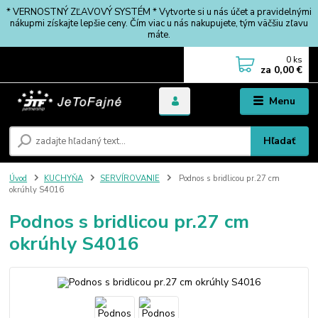
* VERNOSTNÝ ZĽAVOVÝ SYSTÉM * Vytvorte si u nás účet a pravidelnými
nákupmi získajte lepšie ceny. Čím viac u nás nakupujete, tým väčšiu zľavu
máte.
0
ks
za
0,00 €
Menu
Hľadať
Úvod
KUCHYŇA
SERVÍROVANIE
Podnos s bridlicou pr.27 cm
okrúhly S4016
Podnos s bridlicou pr.27 cm
okrúhly S4016