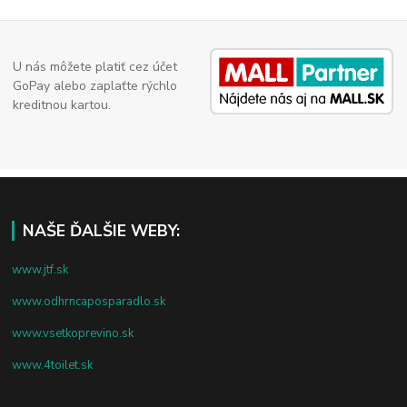
U nás môžete platiť cez účet
GoPay alebo zaplaťte rýchlo
kreditnou kartou.
NAŠE ĎALŠIE WEBY:
www.jtf.sk
www.odhrncaposparadlo.sk
www.vsetkoprevino.sk
www.4toilet.sk