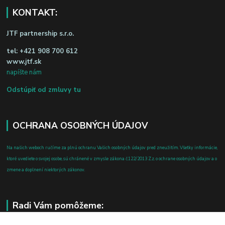
KONTAKT:
JTF partnership s.r.o.
tel:
+421 908 700 612
www.jtf.sk
napíšte nám
Odstúpiť od zmluvy tu
OCHRANA OSOBNÝCH ÚDAJOV
Na našich weboch ručíme za plnú ochranu Vašich osobných údajov pred zneužitím. Všetky informácie,
ktoré uvediete o svojej osobe, sú chránené v zmysle zákona č.122/2013 Z.z. o ochrane osobných údajov a o
zmene a doplnení niektorých zákonov.
Radi Vám pomôžeme: