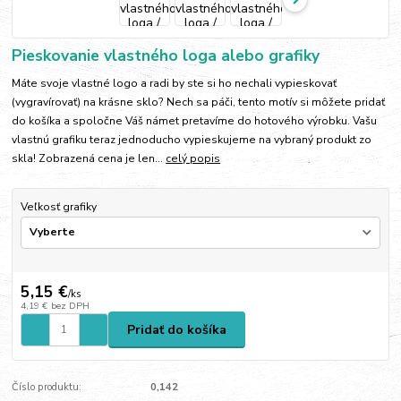
Pieskovanie vlastného loga alebo grafiky
Máte svoje vlastné logo a radi by ste si ho nechali vypieskovať
(vygravírovať) na krásne sklo? Nech sa páči, tento motív si môžete pridať
do košíka a spoločne Váš námet pretavíme do hotového výrobku. Vašu
vlastnú grafiku teraz jednoducho vypieskujeme na vybraný produkt zo
skla! Zobrazená cena je len...
celý popis
Veľkosť grafiky
5,15 €
/
ks
4,19 €
bez DPH
Pridať do košíka
Číslo produktu:
0,142