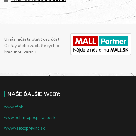
U nás môžete platiť cez účet
GoPay alebo zaplaťte rýchlo
kreditnou kartou.
NAŠE ĎALŠIE WEBY:
www.jtf.sk
www.odhrncaposparadlo.sk
www.vsetkoprevino.sk