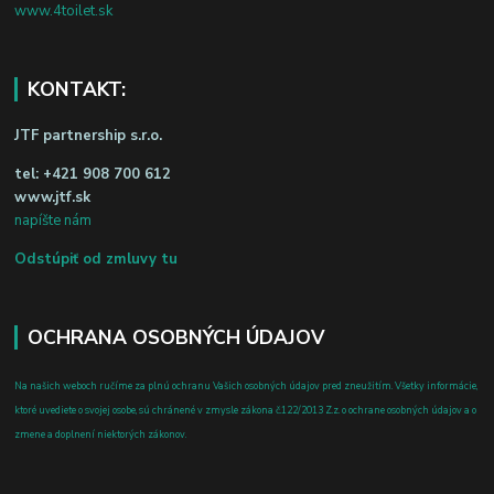
www.4toilet.sk
KONTAKT:
JTF partnership s.r.o.
tel:
+421 908 700 612
www.jtf.sk
napíšte nám
Odstúpiť od zmluvy tu
OCHRANA OSOBNÝCH ÚDAJOV
Na našich weboch ručíme za plnú ochranu Vašich osobných údajov pred zneužitím. Všetky informácie,
ktoré uvediete o svojej osobe, sú chránené v zmysle zákona č.122/2013 Z.z. o ochrane osobných údajov a o
zmene a doplnení niektorých zákonov.