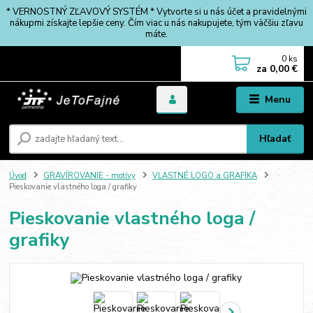
* VERNOSTNÝ ZĽAVOVÝ SYSTÉM * Vytvorte si u nás účet a pravidelnými
nákupmi získajte lepšie ceny. Čím viac u nás nakupujete, tým väčšiu zľavu
máte.
0
ks
za
0,00 €
Menu
Hľadať
Úvod
GRAVÍROVANIE - motívy
VLASTNÉ LOGO a GRAFIKA
Pieskovanie vlastného loga / grafiky
Pieskovanie vlastného loga /
grafiky