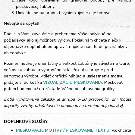
Vaše logo upravíme do grafickej podoby pre výrobu
pieskovacej šablóny.
Umiestnime na produkt, vypieskujeme a je hotovo!
Nebojte sa opýtať!
Radi si s Vami zavoláme a preberieme Vaše individuálne
požiadavky, ako aj možnosti výroby. Pokiaľ nám chcete niečo k
objednávke doplniť alebo upraviť, napíšte nám to do poznámky v
objednávke.
Rozmer motívu je orientačný a veľkosť šablóny je závislá na tvare,
veľkosti a zahnutia vybraného skla. Pokiaľ si prajete pred
samotnou výrobou vidieť grafický náhľad a umiestnenie motívu,
pridajte si do košíka
VIZUALIZÁCIU PIESKOVANIA
. Pieskovať
potom budeme až na základe Vášho odsúhlasenia grafiky.
Doba vyhotovenia zákazky je zhruba 5-20 pracovných dní (podľa
kapacity výroby, odsúhlasenia podkladov a termínu objednávky).
DOPLNKOVÉ SLUŽBY:
PIESKOVACIE MOTÍVY / PIESKOVANIE TEXTU
: Ak chcete