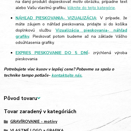
na daný produkt dopieskovať motív obrázku, prípadne text
alebo Vašu vlastnú grafiku,
kliknite do tejto kategórie
.
NÁHĽAD PIESKOVANIA- VIZUALIZÁCIA
: V prípade, že
máte záujem o náhľad pieskovania, pridajte si do košíka
doplnkovú službu
Vizualizácia pieskovania- náhľad
grafiky
. Pieskovať potom budeme až na základe Vášho
odsúhlasenia grafiky.
EXPRES PIESKOVANIE DO 5 DNÍ
- zrýchlená výroba
pieskovania
Potrebujete viac kusov v lepšej cene? Pobavme sa spolu o
technike tampo potlače-
kontaktujte nás.
Pôvod tovaru
Tovar zaradený v kategóriách
GRAVÍROVANIE - motívy
VLASTNÉ LOGO a GRAFIKA