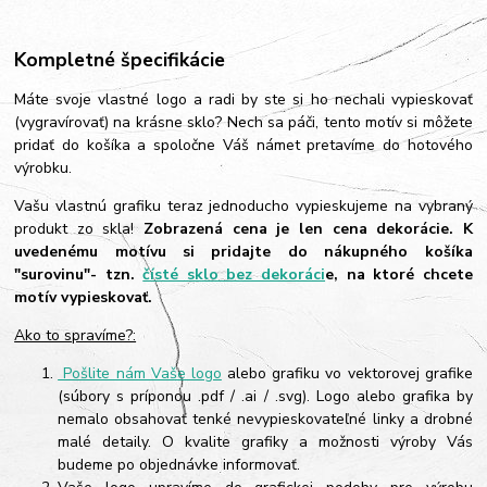
Kompletné špecifikácie
Máte svoje vlastné logo a radi by ste si ho nechali vypieskovať
(vygravírovať) na krásne sklo? Nech sa páči, tento motív si môžete
pridať do košíka a spoločne Váš námet pretavíme do hotového
výrobku.
Vašu vlastnú grafiku teraz jednoducho vypieskujeme na vybraný
produkt zo skla!
Zobrazená cena je len cena dekorácie. K
uvedenému motívu si pridajte do nákupného košíka
"surovinu"- tzn.
čísté sklo bez dekoráci
e, na ktoré chcete
motív vypieskovať.
Ako to spravíme?:
Pošlite nám Vaše logo
alebo grafiku vo vektorovej grafike
(súbory s príponou .pdf / .ai / .svg). Logo alebo grafika by
nemalo obsahovať tenké nevypieskovateľné linky a drobné
malé detaily. O kvalite grafiky a možnosti výroby Vás
budeme po objednávke informovať.