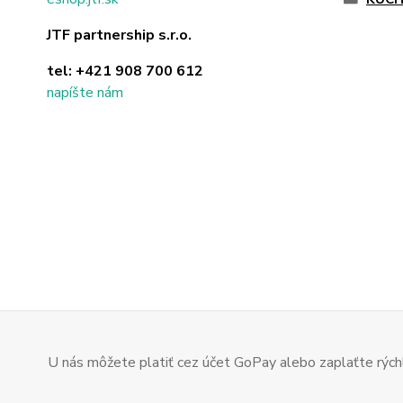
JTF partnership s.r.o.
tel:
+421 908 700 612
napíšte nám
U nás môžete platiť cez účet GoPay alebo zaplaťte rýchl