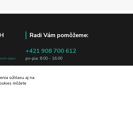
H
Radi Vám pomôžeme:
+421 908 700 612
po-pia: 8.00 - 16.00
bných údajov
j osobe, sú
business@jtf.sk
sobných údajov
enia súhlasu aj na
cookies môžete
Vytvorené na
Eshop-rychlo.sk