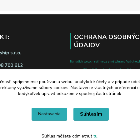
KT:
OCHRANA OSOBNÝC
ÚDAJOV
hip s.r.o.
Na našich weboch ručíme za plnú ochranu Vašich oso
08 700 612
pred zneužitím. Všetky informácie, ktoré uvediete o svoje
chránené v zmysle zákona č.122/2013 Z.z. o ochrane o
čnosť, spríjemnenie používania webu, analytické účely a v prípade udel
a o zmene a doplnení niektorých zákonov.
a reklamy využívame súbory cookies. Nastavenie vlastných preferencií 
d zmluvy tu
kedykoľvek upraviť odkazom v spodnej časti stránok.
Súhlasím
Nastavenia
Súhlas môžete odmietnuť
tu
.