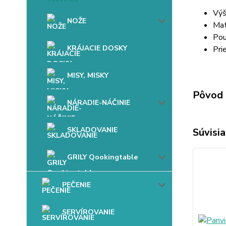
Výš
NOŽE
Mat
Pou
KRÁJACIE DOSKY
Pri
MISY, MISKY
Pôvod 
NÁRADIE-NÁČINIE
SKLADOVANIE
Súvisia
GRILY Qookingtable
PEČENIE
SERVÍROVANIE