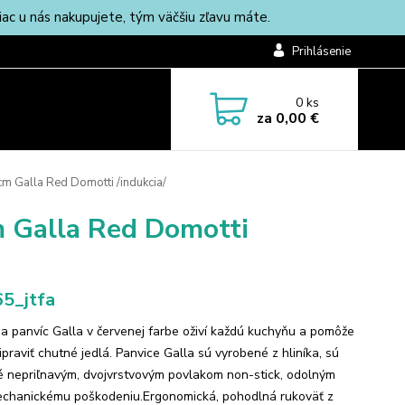
c u nás nakupujete, tým väčšiu zľavu máte.
Prihlásenie
0
ks
za
0,00 €
cm Galla Red Domotti /indukcia/
m Galla Red Domotti
5_jtfa
ia panvíc Galla v červenej farbe oživí každú kuchyňu a pomôže
praviť chutné jedlá. Panvice Galla sú vyrobené z hliníka, sú
é nepriľnavým, dvojvrstvovým povlakom non-stick, odolným
echanickému poškodeniu.Ergonomická, pohodlná rukoväť z