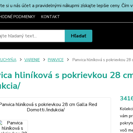
u nás účet a pravidelnými nákupmi získajte lepšie ceny. Čím via
HODNÉ PODMIENKY
KONTAKT
Hľadať
KUCHYŇA
VARENIE
PANVICE
Panvica hliníková s pokrievkou 28 
ica hliníková s pokrievkou 28 c
ukcia/
3416
Kolekc
vám pri
pokryt
voči m