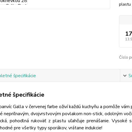
plastu
17
13,
Číslo p
etné špecifikácie
S
tné špecifikácie
panvíc Galla v červenej farbe oživí každú kuchyňu a pomôže vám pr
té nepriľnavým, dvojvrstvovým povlakom non-stick, odolným voč
cká, pohodlná rukoväť z plastu uľahčuje prenášanie. Vysoké 
hodné pre všetky typy sporákov, vrátane indukcie!