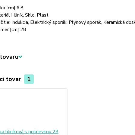
ka [cm] 6,8
eriál Hliník, Sklo, Plast
žitie: Indukcia, Elektrický sporák, Plynový sporák, Keramická dos
emer [cm] 28
tovaru
ci tovar
1