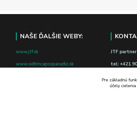
NAŠE ĎALŠIE WEBY:
KONTA
www.jtf.sk
JTF partners
www.odhrncaposparadlo.sk
tel:
+421 9
www.jtf.sk
www.vsetkoprevino.sk
napíšte nám
Pre základnú funk
účely cieleni
www.4toilet.sk
Odstúpiť o