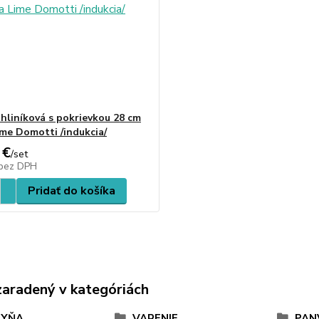
 hliníková s pokrievkou 28 cm
ime Domotti /indukcia/
 €
/
set
bez DPH
Pridať do košíka
zaradený v kategóriách
HYŇA
VARENIE
PAN