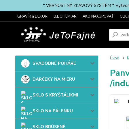
* VERNOSTNÝ ZĽAVOVÝ SYSTÉM * Vytvorte si 
GRAVÍR a DEKOR
B.BOHEMIAN
AKO NAKUPOVAŤ
OBC
Úvod
SVADOBNÉ POHÁRE
Panv
DARČEKY NA MIERU
/ind
SKLO S KRYŠTÁLIKMI
SKLO NA PÁLENKU
SKLO BRÚSENÉ