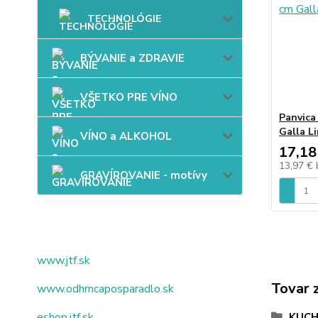
TECHNOLÓGIE
BÝVANIE a ZDRAVIE
VŠETKO PRE VÍNO
Panvica
Galla L
VÍNO a ALKOHOL
17,18
13,97 €
GRAVÍROVANIE - motívy
www.jtf.sk
Tovar 
www.odhrncaposparadlo.sk
eshop.jtf.sk
KUC