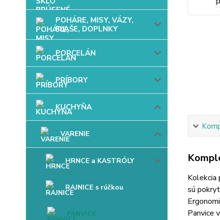
POHÁRE, MISY, VÁZY,
FĽAŠE, DOPLNKY
PORCELÁN
PRÍBORY
KUCHYŇA
Kompl
VARENIE
Komple
HRNCE a KASTRÓLY
Kolekcia 
RAJNICE s rúčkou
sú pokry
Ergonomi
Panvice v
PANVICE