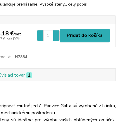
 uľahčuje prenášanie. Vysoké steny...
celý popis
,18 €
/
set
Pridať do košíka
97 €
bez DPH
roduktu:
H7884
úvisiaci tovar
1
ipraviť chutné jedlá. Panvice Galla sú vyrobené z hliníka,
i mechanickému poškodeniu.
steny sú ideálne pre výrobu vašich obľúbených omáčok.