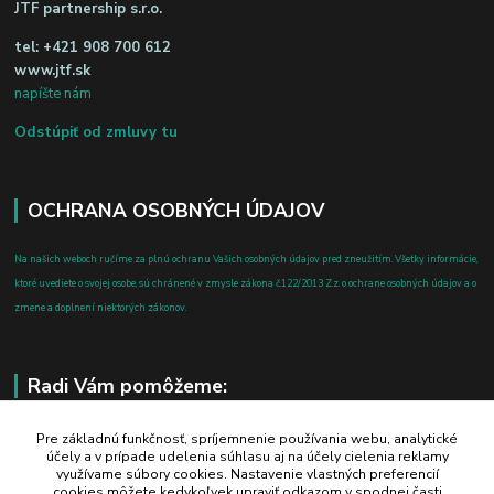
JTF partnership s.r.o.
tel:
+421 908 700 612
www.jtf.sk
napíšte nám
Odstúpiť od zmluvy tu
OCHRANA OSOBNÝCH ÚDAJOV
Na našich weboch ručíme za plnú ochranu Vašich osobných údajov pred zneužitím. Všetky informácie,
ktoré uvediete o svojej osobe, sú chránené v zmysle zákona č.122/2013 Z.z. o ochrane osobných údajov a o
zmene a doplnení niektorých zákonov.
Radi Vám pomôžeme:
+421 908 700 612
Pre základnú funkčnosť, spríjemnenie používania webu, analytické
účely a v prípade udelenia súhlasu aj na účely cielenia reklamy
po-pia: 8.00 - 16.00
využívame súbory cookies. Nastavenie vlastných preferencií
cookies môžete kedykoľvek upraviť odkazom v spodnej časti