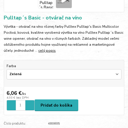
Pulltap´s Basic - otvárač na víno
Vývrtka - otvárač na víno rôznej farby Pulltex Pulltap's Basic Multicolor
Poctivá, kovová, kvalitne vyrobená vývrtka na víno Pulltex Pulltap´s Basic
wine opener, otvárač na víno v rôznych farbách. Základný model veľmi
obľúbeného produktu hojne využívaný na reklamné a marketingové
účely. jednoduché ...
celý popis
Farba
6,06 €
/
ks
4,93 €
bez DPH
Pridať do košíka
Číslo produktu:
480605