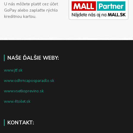
U nás môžete platiť cez účet
GoPay alebo zaplaťte rýchlo
kreditnou kartou.
NAŠE ĎALŠIE WEBY:
www.jtf.sk
www.odhrncaposparadlo.sk
www.vsetkoprevino.sk
www.4toilet.sk
KONTAKT: