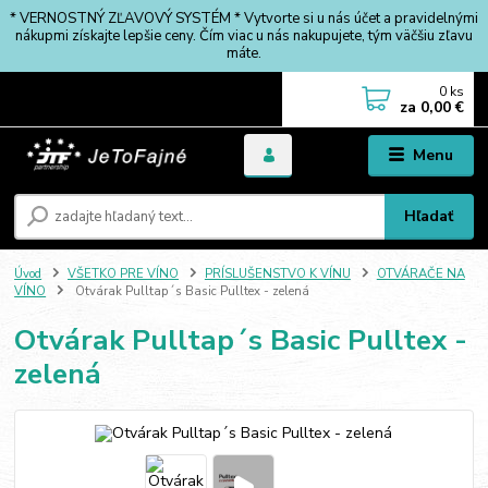
* VERNOSTNÝ ZĽAVOVÝ SYSTÉM * Vytvorte si u nás účet a pravidelnými
nákupmi získajte lepšie ceny. Čím viac u nás nakupujete, tým väčšiu zľavu
máte.
0
ks
za
0,00 €
Menu
Hľadať
Úvod
VŠETKO PRE VÍNO
PRÍSLUŠENSTVO K VÍNU
OTVÁRAČE NA
VÍNO
Otvárak Pulltap´s Basic Pulltex - zelená
Otvárak Pulltap´s Basic Pulltex -
zelená