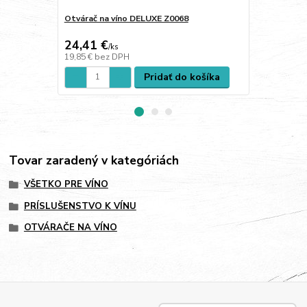
Otvárač na víno DELUXE Z0068
Otvárač PUL
24,41 €
38,52 €
/
ks
/
k
19,85 €
bez DPH
31,32 €
bez 
Pridať do košíka
Tovar zaradený v kategóriách
VŠETKO PRE VÍNO
PRÍSLUŠENSTVO K VÍNU
OTVÁRAČE NA VÍNO