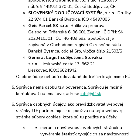
spoločnosťou
Golemos s.r.o.
, sídlom Zátkovo
nábřeží 448/73, 370 01, České Budějovice, ČR
SLOVENSKÝ DORUČOVACÍ SYSTÉM, s.r.o.
, Družby
22 974 01 Banská Bystrica, IČO 45497885
Geis Parcel SK s.r.o
. Balíková preprava,
Geispoint, Trňanská 6, 96 001 Zvolen, IČ DPH: SK
2023410301, IČO: 46 489 592, Spoločnosť je
zapísaná v Obchodnom registri Okresného súdu
Banská Bystrica, oddiel Sro, vložka číslo 21503/S
General Logistics Systems Slovakia
s.r.o.
, Lieskovská cesta 13, 962 21
Lieskovec, IČO:36624942
Osobné údaje nebudú odovzdané do tretích krajín mimo EÚ.
Správca nemá osobu tzv. poverenca. Správcu je možné
kontaktovať na emailovej adrese
info@jtf.sk
.
Správca osobných údajov, ako prevádzkovateľ webovej
stránky JTF partnership s.r.o., používa na tejto webovej
stránke súbory cookies, ktoré sú tu použité na účely:
merania návštevnosti webových stránok a
vytváranie štatistík týkajúcich sa návštevnosti