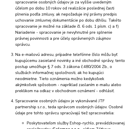
spracovanie osobných údajov je za vyššie uvedeným
účelom po dobu 10 rokov od realizácie poslednej časti
plnenia podľa zmluvy, ak nepožaduje iný právny predpis
uchovanie zmluvnej dokumentácie po dobu dlhšiu. Takéto
spracovanie je možné na základe čl. 6 ods. 1 písm. c) a f)
Nariadenie - spracovanie je nevyhnutné pre splnenie
právnej povinnosti a pre účely oprávnených záujmov
správcu.
Na e-mailovú adresu, prípadne telefónne číslo môžu byť
kupujúcemu zasielané novinky a iné obchodné správy, tento
postup umožňuje § 7 ods. 3 zákona č.480/2004 Zb., o
službách informačnej spoločnosti, ak ho kupujúci
neodmietne. Tieto oznámenia možno kedykoľvek
akýmkoľvek spôsobom - napríklad zaslaním e-mailu alebo
preklikom na odkaz v obchodnom oznámení - odhlásiť.
Spracovanie osobných údajov je vykonávané JTF
partnership s.r.o., teda správcom osobných údajov. Osobné
údaje pre tohto správcu spracúvajú tiež spracovatelia:
Poskytovateľom služby Eshop-rychlo, prevádzkovanej