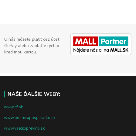
U nás môžete platiť cez účet
GoPay alebo zaplaťte rýchlo
kreditnou kartou.
NAŠE ĎALŠIE WEBY:
www.jtf.sk
www.odhrncaposparadlo.sk
www.vsetkoprevino.sk