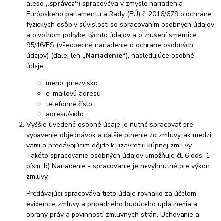
alebo
„správca“
) spracováva v zmysle nariadenia
Európskeho parlamentu a Rady (EÚ) č. 2016/679 o ochrane
fyzických osôb v súvislosti so spracovaním osobných údajov
a o voľnom pohybe týchto údajov a o zrušení smernice
95/46/ES (všeobecné nariadenie o ochrane osobných
údajov) (ďalej len
„Nariadenie“
), nasledujúce osobné
údaje:
meno, priezvisko
e-mailovú adresu
telefónne číslo
adresu/sídlo
Vyššie uvedené osobné údaje je nutné spracovať pre
vybavenie objednávok a ďalšie plnenie zo zmluvy, ak medzi
vami a predávajúcim dôjde k uzavretiu kúpnej zmluvy.
Takéto spracovanie osobných údajov umožňuje čl. 6 ods. 1
písm. b) Nariadenie - spracovanie je nevyhnutné pre výkon
zmluvy.
Predávajúci spracováva tieto údaje rovnako za účelom
evidencie zmluvy a prípadného budúceho uplatnenia a
obrany práv a povinností zmluvných strán. Uchovanie a