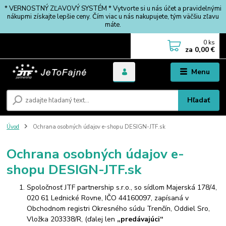
* VERNOSTNÝ ZĽAVOVÝ SYSTÉM * Vytvorte si u nás účet a pravidelnými
nákupmi získajte lepšie ceny. Čím viac u nás nakupujete, tým väčšiu zľavu
máte.
0
ks
za
0,00 €
Menu
Hľadať
Úvod
Ochrana osobných údajov e-shopu DESIGN-JTF.sk
Ochrana osobných údajov e-
shopu DESIGN-JTF.sk
Spoločnosť JTF partnership s.r.o., so sídlom Majerská 178/4,
020 61 Lednické Rovne, IČO 44160097, zapísaná v
Obchodnom registri Okresného súdu Trenčín, Oddiel Sro,
Vložka 203338/R, (ďalej len
„predávajúci“