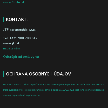
www.4toilet.sk
KONTAKT:
JTF partnership s.r.o.
tel:
+421 908 700 612
www.jtf.sk
napíšte nám
Odstúpiť od zmluvy tu
OCHRANA OSOBNÝCH ÚDAJOV
Na našich weboch ručíme za plnú ochranu Vašich osobných údajov pred zneužitím. Všetky informácie,
ktoré uvediete o svojej osobe, sú chránené v zmysle zákona č.122/2013 Z.z. o ochrane osobných údajov a o
zmene a doplnení niektorých zákonov.