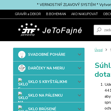
* VERNOSTNÝ ZĽAVOVÝ SYSTÉM * Vytvorte si 
GRAVÍR a DEKOR
B.BOHEMIAN
AKO NAKUPOVAŤ
OBC
Úvod
S
SVADOBNÉ POHÁRE
Súhl
DARČEKY NA MIERU
dota
SKLO S KRYŠTÁLIKMI
Ude
441
SKLO NA PÁLENKU
aby
spr
och
SKLO BRÚSENÉ