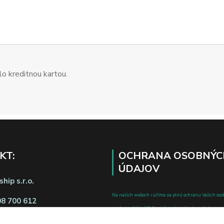
o kreditnou kartou.
KT:
OCHRANA OSOBNÝC
ÚDAJOV
hip s.r.o.
Na našich weboch ručíme za plnú ochranu Vašich oso
08 700 612
pred zneužitím. Všetky informácie, ktoré uvediete o svoje
chránené v zmysle zákona č.122/2013 Z.z. o ochrane o