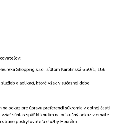
acovateľov:
ureka Shopping s.r.o., sídlom Karolinská 650/1, 186
lužieb a aplikací, ktoré však v súčasnej dobe
 na odkaz pre úpravu preferencií súkromia v dolnej časti
vziať súhlas späť kliknutím na príslušný odkaz v emaile
a strane poskytovateľa služby Heuréka.