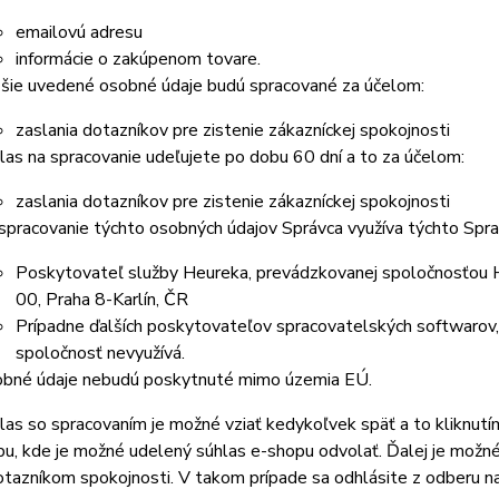
emailovú adresu
informácie o zakúpenom tovare.
šie uvedené osobné údaje budú spracované za účelom:
zaslania dotazníkov pre zistenie zákazníckej spokojnosti
las na spracovanie udeľujete po dobu
60 dní
a to za účelom:
zaslania dotazníkov pre zistenie zákazníckej spokojnosti
spracovanie týchto osobných údajov Správca využíva týchto Spr
Poskytovateľ služby Heureka, prevádzkovanej spoločnosťou He
00, Praha 8-Karlín, ČR
Prípadne ďalších poskytovateľov spracovatelských softwarov, s
spoločnosť nevyužívá.
bné údaje nebudú poskytnuté mimo územia EÚ.
las so spracovaním je možné vziať kedykoľvek späť a to kliknutím
u, kde je možné udelený súhlas e-shopu odvolať. Ďalej je možné 
otazníkom spokojnosti. V takom prípade sa odhlásite z odberu n