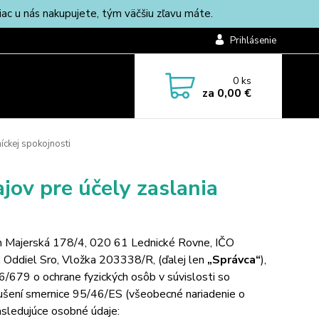
c u nás nakupujete, tým väčšiu zľavu máte.
Prihlásenie
0
ks
za
0,00 €
íckej spokojnosti
ov pre účely zaslania
lom Majerská 178/4, 020 61 Lednické Rovne, IČO
, Oddiel Sro, Vložka 203338/R,
(ďalej len
„Správca“
),
/679 o ochrane fyzických osôb v súvislosti so
ušení smernice 95/46/ES (všeobecné nariadenie o
asledujúce osobné údaje: