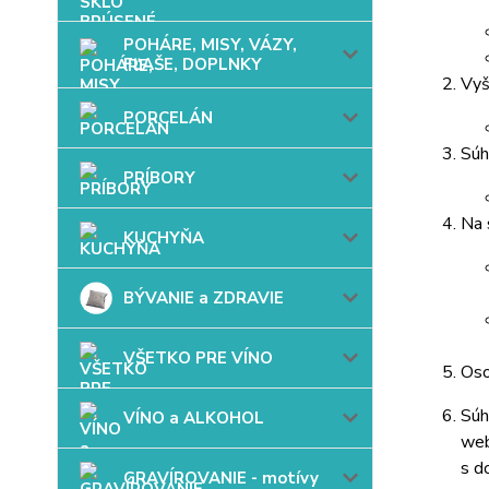
POHÁRE, MISY, VÁZY,
FĽAŠE, DOPLNKY
Vyš
PORCELÁN
Súh
PRÍBORY
Na 
KUCHYŇA
BÝVANIE a ZDRAVIE
VŠETKO PRE VÍNO
Oso
Súh
VÍNO a ALKOHOL
web
s d
GRAVÍROVANIE - motívy