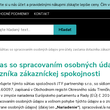
u nás účet a pravidelnými nákupmi získajte lepšie ceny. Čím via
HODNÉ PODMIENKY
KONTAKT
Hľadať
úhlas so spracovaním osobných údajov pre účely zaslania dotazníka zákazn
as so spracovaním osobných údaj
zníka zákazníckej spokojnosti
ľujete týmto súhlas spoločnosti JTF partnership s.r.o., so síd
60097, zapísaná v Obchodnom registri Okresného súdu Trenčín
 v zmysle nariadenia Európskeho parlamentu a Rady (EÚ) č. 2016
acovaním osobných údajov a voľnom pohybe týchto údajov a o zr
rane osobných údajov) (ďalej len
„Nariadenie“
), spracovával/a n