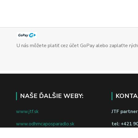
U nás môžete platiť cez účet GoPay alebo zaplaťte rýchl
NAŠE ĎALŠIE WEBY:
KONTA
www.jtf.sk
JTF partners
www.odhrncaposparadlo.sk
tel:
+421 9
www.jtf.sk
www.vsetkoprevino.sk