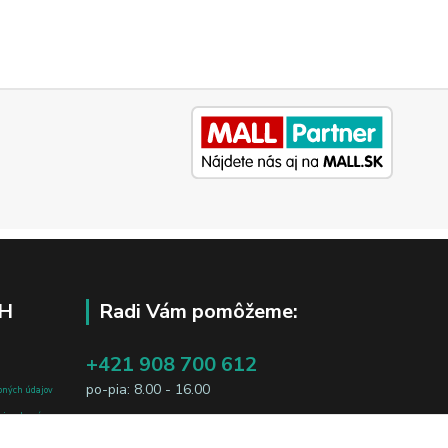
H
Radi Vám pomôžeme:
+421 908 700 612
po-pia: 8.00 - 16.00
bných údajov
j osobe, sú
business@jtf.sk
sobných údajov