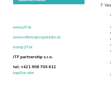
Vez
www.jtf.sk
www.odhrncaposparadlo.sk
eshop.jtf.sk
JTF partnership s.r.o.
tel:
+421 908 700 612
napíšte nám