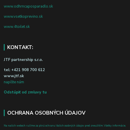
www.odhrncaposparadlo.sk
www.vsetkoprevino.sk
www.4toilet.sk
KONTAKT:
JTF partnership s.r.o.
tel:
+421 908 700 612
www.jtf.sk
napíšte nám
Odstúpiť od zmluvy tu
OCHRANA OSOBNÝCH ÚDAJOV
Na našich weboch ručíme za plnú ochranu Vašich osobných údajov pred zneužitím. Všetky informácie,