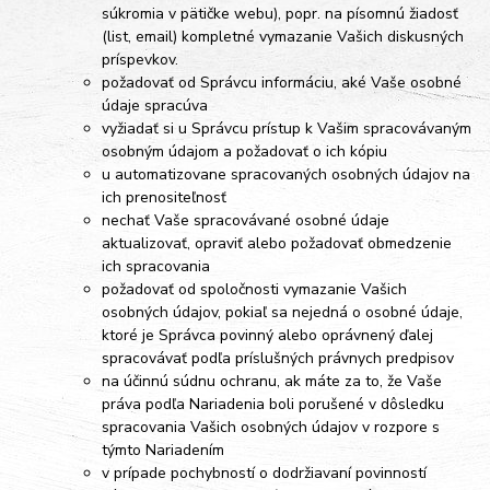
súkromia v pätičke webu), popr. na písomnú žiadosť
(list, email) kompletné vymazanie Vašich diskusných
príspevkov.
požadovať od Správcu informáciu, aké Vaše osobné
údaje spracúva
vyžiadať si u Správcu prístup k Vašim spracovávaným
osobným údajom a požadovať o ich kópiu
u automatizovane spracovaných osobných údajov na
ich prenositeľnosť
nechať Vaše spracovávané osobné údaje
aktualizovať, opraviť alebo požadovať obmedzenie
ich spracovania
požadovať od spoločnosti vymazanie Vašich
osobných údajov, pokiaľ sa nejedná o osobné údaje,
ktoré je Správca povinný alebo oprávnený ďalej
spracovávať podľa príslušných právnych predpisov
na účinnú súdnu ochranu, ak máte za to, že Vaše
práva podľa Nariadenia boli porušené v dôsledku
spracovania Vašich osobných údajov v rozpore s
týmto Nariadením
v prípade pochybností o dodržiavaní povinností