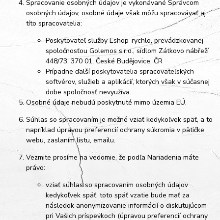
Spracovanie osobných údajov je vykonávané Správcom
osobných údajov, osobné údaje však môžu spracovávať aj
títo spracovatelia:
Poskytovateľ služby Eshop-rychlo, prevádzkovanej
spoločnosťou Golemos s.r.o., sídlom Zátkovo nábřeží
448/73, 370 01, České Budějovice, ČR
Prípadne ďalší poskytovatelia spracovateľských
softvérov, služieb a aplikácií, ktorých však v súčasnej
dobe spoločnosť nevyužíva.
Osobné údaje
nebudú
poskytnuté mimo územia EÚ.
Súhlas so spracovaním je možné vziať kedykoľvek späť, a to
napríklad úpravou preferencií ochrany súkromia v pätičke
webu, zaslaním listu, emailu.
Vezmite prosíme na vedomie, že podľa Nariadenia máte
právo:
vziať súhlas so spracovaním osobných údajov
kedykoľvek späť, toto späť vzatie bude mať za
následok
anonymizovanie informácií o diskutujúcom
pri Vašich príspevkoch (úpravou preferencií ochrany