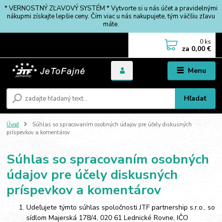
* VERNOSTNÝ ZĽAVOVÝ SYSTÉM * Vytvorte si u nás účet a pravidelnými
nákupmi získajte lepšie ceny. Čím viac u nás nakupujete, tým väčšiu zľavu
máte.
0
ks
za
0,00 €
Menu
Hľadať
Úvod
Súhlas so spracovaním osobných údajov pre účely diskusných
príspevkov a komentárov
Súhlas so spracovaním osobných
údajov pre účely diskusných
príspevkov a komentárov
Udeľujete týmto súhlas spoločnosti JTF partnership s.r.o., so
sídlom Majerská 178/4, 020 61 Lednické Rovne, IČO