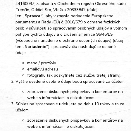
44160097, zapísaná v Obchodnom registri Okresného súdu
Trenčín, Oddiel Sro, Vložka 203338/R,
(ďalej
len
„Správca“
), aby v zmysle nariadenia Európskeho
parlamentu a Rady (EÚ) č. 2016/679 o ochrane fyzických
osôb v súvislosti so spracovaním osobných údajov a voľnom
pohybe týchto údajov a o zrušení smernice 95/46/ES
(všeobecné nariadenie o ochrane osobných údajov) (ďalej
len
„Nariadenie“
), spracovával/a nasledujúce osobné
údaje:
meno / prezývku
emailovú adresu
fotografiu (ak poskytnete cez službu tretej strany).
Vyššie uvedené osobné údaje budú spracované za účelom:
zobrazenie diskusných príspevkov a komentárov na
webe s informáciami o diskutujúcom.
Súhlas na spracovanie udeľujete po dobu
10 rokov a
to za
účelom:
zobrazenie diskusných príspevkov a komentárov na
webe s informáciami o diskutujúcom.