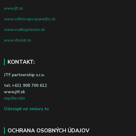
www.jtf.sk
www.odhrncaposparadlo.sk
www.vsetkoprevino.sk
www.4toilet.sk
KONTAKT:
JTF partnership s.r.o.
tel:
+421 908 700 612
www.jtf.sk
napíšte nám
Odstúpiť od zmluvy tu
OCHRANA OSOBNÝCH ÚDAJOV