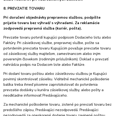
8. PREVZATIE TOVARU
Pri doručení objednávky prepravnou službou, podpíšte
prijatie tovaru bez výhrad/ s výhradami. Za reklamácie
zodpovedá prepravná služba (kuriér, pošta).
Prevzatie tovaru potvrdí kupujúci podpisom Dodacieho listu alebo
Faktúry. Pri zásielkovej službe, prepravnej službe, pošte sa
potvrdením prevzatia tovaru Kupujúcim považuje prevzatie tovaru
od zásielkovej služby majiteľom, zamestnancom alebo iným
povereným človekom (rodinným príslušníkom). Doklad o prevzatí
nahrádza podpis na Dodacom liste alebo Faktúre.
Pri dodaní tovaru poštou alebo zásielkovou službou je Kupujúci
povinný skontrolovať zásielku. Viditeľné mechanické poškodenie
balíka treba ihneď písomne zaprotokolovať do potvrdenia
prevzatia dodávky u kuriéra zásielkovej služby, alebo pošty a
neodkladne informovať Predávajúceho.
Za mechanické poškodenie tovaru, zistené po prevzatí tovaru bez
predošlého zápisu, Predávajúci nezodpovedá. Predávajúci
nezodpovedá za oneskorené dodanie tovaru zavinené poštou,