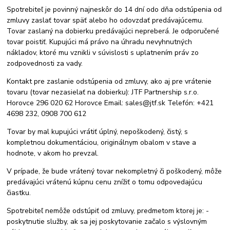
Spotrebiteľ je povinný najneskôr do 14 dní odo dňa odstúpenia od
zmluvy zaslať tovar späť alebo ho odovzdať predávajúcemu.
Tovar zaslaný na dobierku predávajúci nepreberá. Je odporučené
tovar poistiť. Kupujúci má právo na úhradu nevyhnutných
nákladov, ktoré mu vznikli v súvislosti s uplatnením práv zo
zodpovednosti za vady.
Kontakt pre zaslanie odstúpenia od zmluvy, ako aj pre vrátenie
tovaru (tovar nezasielať na dobierku): JTF Partnership s.r.o.
Horovce 296 020 62 Horovce Email: sales@jtf.sk Telefón: +421
4698 232, 0908 700 612
Tovar by mal kupujúci vrátiť úplný, nepoškodený, čistý, s
kompletnou dokumentáciou, originálnym obalom v stave a
hodnote, v akom ho prevzal.
V prípade, že bude vrátený tovar nekompletný či poškodený, môže
predávajúci vrátenú kúpnu cenu znížiť o tomu odpovedajúcu
čiastku.
Spotrebiteľ nemôže odstúpiť od zmluvy, predmetom ktorej je: -
poskytnutie služby, ak sa jej poskytovanie začalo s výslovným