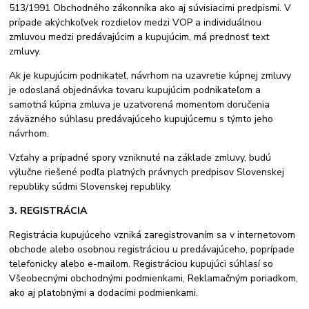
513/1991 Obchodného zákonníka ako aj súvisiacimi predpismi. V
prípade akýchkoľvek rozdielov medzi VOP a individuálnou
zmluvou medzi predávajúcim a kupujúcim, má prednosť text
zmluvy.
Ak je kupujúcim podnikateľ, návrhom na uzavretie kúpnej zmluvy
je odoslaná objednávka tovaru kupujúcim podnikateľom a
samotná kúpna zmluva je uzatvorená momentom doručenia
záväzného súhlasu predávajúceho kupujúcemu s týmto jeho
návrhom.
Vzťahy a prípadné spory vzniknuté na základe zmluvy, budú
výlučne riešené podľa platných právnych predpisov Slovenskej
republiky súdmi Slovenskej republiky.
3. REGISTRÁCIA
Registrácia kupujúceho vzniká zaregistrovaním sa v internetovom
obchode alebo osobnou registráciou u predávajúceho, poprípade
telefonicky alebo e-mailom. Registráciou kupujúci súhlasí so
Všeobecnými obchodnými podmienkami, Reklamačným poriadkom,
ako aj platobnými a dodacími podmienkami.