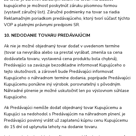
kupujúceho je možnosť poskytnúť záruku písomnou formou
(vystaviť záručný list). Záručné podmienky na tovar sa riadia
Reklamačným poriadkom predávajúceho, ktorý tvorí súčasť týchto
VOP a platnými právnymi predpismi SR.
10. NEDODANIE TOVARU PREDÁVAJÚCIM
Ak nie je možné objednaný tovar dodať v uvedenom termíne
(tovar sa nevyrába alebo sa prestal vyrábať, zmenila sa cena
dodávateľa tovaru, vystavená cena produktu bola chybná),
Predávajúci sa zaväzuje bezodkladne informovať Kupujúceho o
tejto skutočnosti, a zároveň bude Predávajúci informovať
Kupujúceho o náhradnom termíne dodania, poprípade Predávajúci
Kupujúcemu ponúkne iný výrobok, porovnateľný s pôvodným.
Náhradné plnenie je možné uskutočniť len po výslovnom súhlase
Kupujúceho.
Ak Predávajúci nemôže dodať objednaný tovar Kupujúcemu a
Kupujúci sa nedohodol s Predávajúcim na náhradnom plnení, je
Predávajúci povinný vrátiť už zaplatenú kúpnu cenu Kupujúcemu
do 15 dní od uplynutia lehoty na dodanie tovaru.