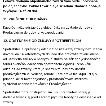
Lehota dodania objednaného tovaru Vám bude upresnená
po objednávke. Pokiaľ tovar nie je skladom, dodacia doba je
zvyčajne 14 až 28 dní.
11. ZRUŠENIE OBJEDNÁVKY
Kupujúci môže odstúpiť od objednávky na základe dohody s
Predávajúcim do doby jej vyexpedovania.
12. ODSTÚPENIE OD ZMLUVY SPOTREBITEĽOM
Spotrebiteľ je oprávnený odstúpiť od uzavretej zmluvy bez udania
dôvodu do 14 kalendárnych dní odo dňa prevzatia tovaru alebo
od uzavretia zmluvy o poskytnutí služby na základe jednoznačne
formulovaného vyhlásenia spotrebiteľa vyjadrujúceho vôľu
odstúpiť od zmluvy, ktoré je spotrebiteľ povinný doručiť
predávajúcemu v uvedenej lehote. Toto právo má kupujúci aj v
prípade, ak si tovar objednaný prostredníctvom internetu
vyzdvihol osobne v prevádzke Predávajúceho.
Spotrebiteľ môže odstúpiť od zmluvy , predmetom ktorej je
dodanie tovaru, aj pred začatím plynutia lehoty na odstúpenie od
zmluvy.