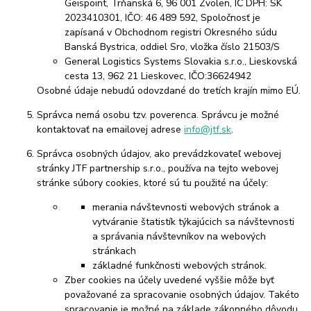
Geispoint, Trňanská 6, 96 001 Zvolen, IČ DPH: SK
2023410301, IČO: 46 489 592, Spoločnosť je
zapísaná v Obchodnom registri Okresného súdu
Banská Bystrica, oddiel Sro, vložka číslo 21503/S
General Logistics Systems Slovakia s.r.o., Lieskovská
cesta 13, 962 21 Lieskovec, IČO:36624942
Osobné údaje nebudú odovzdané do tretích krajín mimo EÚ.
Správca nemá osobu tzv. poverenca. Správcu je možné
kontaktovať na emailovej adrese
info@jtf.sk
.
Správca osobných údajov, ako prevádzkovateľ webovej
stránky JTF partnership s.r.o., používa na tejto webovej
stránke súbory cookies, ktoré sú tu použité na účely:
merania návštevnosti webových stránok a
vytváranie štatistík týkajúcich sa návštevnosti
a správania návštevníkov na webových
stránkach
základné funkčnosti webových stránok.
Zber cookies na účely uvedené vyššie môže byť
považované za spracovanie osobných údajov. Takéto
spracovanie je možné na základe zákonného dôvodu