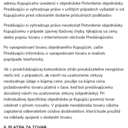
adresu Kupujúceho uvedenú v objednávke Potvrdenie objednávky.
Predávajúci si vyhradzuje právo v určitých prípadoch vyžiadať si od
Kupujúceho pred odoslaním dodanie príslušných podkladov.
Predávajúci si vyhradzuje právo neodoslať Potvrdenie objednávky
Kupujúcemu v prípade zjavnej tlačovej chyby, týkajúcej sa ceny,
alebo popisu tovaru v internetovom obchode Predávajúceho.
Po vyexpedovaní tovaru objednaného Kupujúcim, zašle
Predávajúci informáciu o vyexpedovaní tovaru e-mailom,
poprípade telefonicky.
Ak z predchádzajúcej komunikácie strán preukázateľne nevyplýva
niečo iné, v prípadoch, ak návrh na uzatvorenie zmluvy
neobsahuje údaje o kúpnej cene, použije sa kúpna cena
požadovaného tovaru platná v čase, keď bol predávajúcemu
doručený návrh na uzatvorenie zmluvy (objednávky). Pri
individuálnej špecifickej objednávke je Kupujúci povinný tovar
odobrať v plnom rozsahu. V prípade neodobratia tovaru záloha
zaplatená odberateľom ostáva dodávateľovi, ktorá bude použitá
na náklady spojené s dodaním tovaru.
6. PLATBA ZA TOVAR