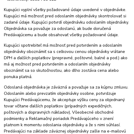
Kupujúci vyplní všetky požadované údaje uvedené v objednávke.
Kupujúci má možnosť pred odoslaním objednávky skontrolovať si
zadané údaje. Kupujúci potvrdí objednávku odoslaním objednávky.
Objednávka sa považuje za odoslanú, ak bude doručená
Predávajúcemu a bude obsahovať všetky požadované údaje.
Kupujúci spotrebiteľ má možnosť pred potvrdením a odoslaním
objednávky oboznámiť sa s celkovou cenou objednávky vrátane
DPH a ďalších poplatkov (prepravné, poštovné, balné a pod.) ako
má aj možnosť pred potvrdením a odoslaním objednávky
oboznámiť sa so skutočnosťou, ako dlho zostáva cena alebo
ponuka platná.
Odoslaná objednávka je záväzná a považuje sa za kúpnu zmluvu.
Odoslaním alebo prevzatím objednávky osobne, potvrdzuje
Kupujúci Predávajúcemu, že akceptuje výšku ceny za objednaný
tovar včítane ďalších poplatkov (prípadných expedičných,
poštových a dopravných nákladov), Všeobecné obchodné
podmienky a Reklamačný poriadok Predávajúceho v znení
platnom k momentu odoslania objednávky a že s nimi súhlasí.
Predávajúci na základe záväznej objednávky zašle na e-mailovú