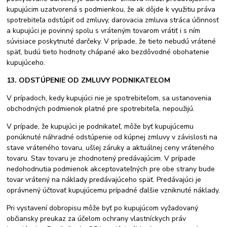
kupujúcim uzatvorená s podmienkou, že ak dôjde k využitiu práva
spotrebiteľa odstúpiť od zmluvy, darovacia zmluva stráca účinnosť
a kupujúci je povinný spolu s vráteným tovarom vrátiť i s ním
súvisiace poskytnuté darčeky. V prípade, že tieto nebudú vrátené
späť, budú tieto hodnoty chápané ako bezdôvodné obohatenie
kupujúceho.
13. ODSTÚPENIE OD ZMLUVY PODNIKATEĽOM
V prípadoch, kedy kupujúci nie je spotrebiteľom, sa ustanovenia
obchodných podmienok platné pre spotrebiteľa, nepoužijú.
V prípade, že kupujúci je podnikateľ, môže byť kupujúcemu
ponúknuté náhradné odstúpenie od kúpnej zmluvy v závislosti na
stave vráteného tovaru, ušlej záruky a aktuálnej ceny vráteného
tovaru. Stav tovaru je zhodnotený predávajúcim. V prípade
nedohodnutia podmienok akceptovateľných pre obe strany bude
tovar vrátený na náklady predávajúceho späť. Predávajúci je
oprávnený účtovať kupujúcemu prípadné ďalšie vzniknuté náklady.
Pri vystavení dobropisu môže byť po kupujúcom vyžadovaný
občiansky preukaz za účelom ochrany vlastníckych práv