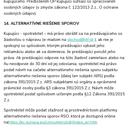
kupujúceho. Predložením OP kupujúci súhlasí so spracovaním
osobných údajov (v zmysle zákona č. 122/2013 Z.z., O ochrane
osobných údajov).
14. ALTERNATÍVNE RIEŠENIE SPOROV
Kupujúci - spotrebiteľ – má právo obrátiť sa na predávajúceho so
žiadosťou o nápravu (e-mailom na
obchod@jtf.sk
), ak nie je
spokojný so spôsobom, ktorým predávajúci vybavil jeho
reklamáciu alebo ak sa domnieva, že predávajúci porušil jeho
práva. Ak predávajúci odpovie na túto žiadosť zamietavo alebo na
ňu neodpovie do 30 dní od jej odoslania, spotrebiteľ má právo
podať návrh na začatie alternatívneho riešenia sporu subjektu
alternatívneho riešenia sporov (ďalej len subjekt ARS) podľa
zákona 391/2015 Z.z. ARS subjektami sú orgány a oprávnené
právnické osoby podľa §3 zákona 391/2015 Z.z. Návrh môže
spotrebiteľ podať spôsobom určeným podľa §12 Zákona 391/2015
Z.z.
Spotrebiteľ môže podať sťažnosť aj prostredníctvom platformy
alternatívneho riešenia sporov RSO, ktorá je dostupná online
na
https://ec.europa.eu/consumers/odr/index_en.htm