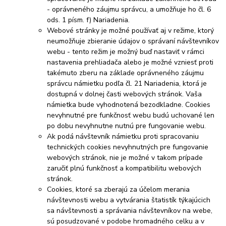
- oprávneného záujmu správcu, a umožňuje ho čl. 6
ods. 1 písm. f) Nariadenia.
Webové stránky je možné používať aj v režime, ktorý
neumožňuje zbieranie údajov o správaní návštevníkov
webu - tento režim je možný buď nastaviť v rámci
nastavenia prehliadača alebo je možné vzniesť proti
takémuto zberu na základe oprávneného záujmu
správcu námietku podľa čl. 21 Nariadenia, ktorá je
dostupná v dolnej časti webových stránok. Vaša
námietka bude vyhodnotená bezodkladne. Cookies
nevyhnutné pre funkčnosť webu budú uchované len
po dobu nevyhnutne nutnú pre fungovanie webu.
Ak podá návštevník námietku proti spracovaniu
technických cookies nevyhnutných pre fungovanie
webových stránok, nie je možné v takom prípade
zaručiť plnú funkčnosť a kompatibilitu webových
stránok.
Cookies, ktoré sa zberajú za účelom merania
návštevnosti webu a vytvárania štatistík týkajúcich
sa návštevnosti a správania návštevníkov na webe,
sú posudzované v podobe hromadného celku a v