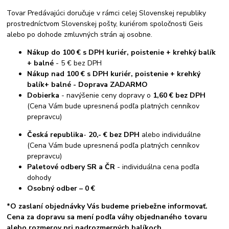
Tovar Predávajúci doručuje v rámci celej Slovenskej republiky
prostredníctvom Slovenskej pošty, kuriérom spoločnosti Geis
alebo po dohode zmluvných strán aj osobne.
Nákup do 100 € s DPH kuriér, poistenie + krehký balík
+ balné
- 5 € bez DPH
Nákup nad 100 € s DPH kuriér, poistenie + krehký
balík+ balné - Doprava ZADARMO
Dobierka
- navýšenie ceny dopravy o
1,60 € bez DPH
(Cena Vám bude upresnená podľa platných cenníkov
prepravcu)
Česká republika
-
20,- € bez DPH
alebo individuálne
(Cena Vám bude upresnená podľa platných cenníkov
prepravcu)
Paletové odbery SR a ČR
- individuálna cena podľa
dohody
Osobný odber
– 0 €
*O zaslaní objednávky Vás budeme priebežne informovať.
Cena za dopravu sa mení podľa váhy objednaného tovaru
alebo rozmerov pri nadrozmerných balíkoch.