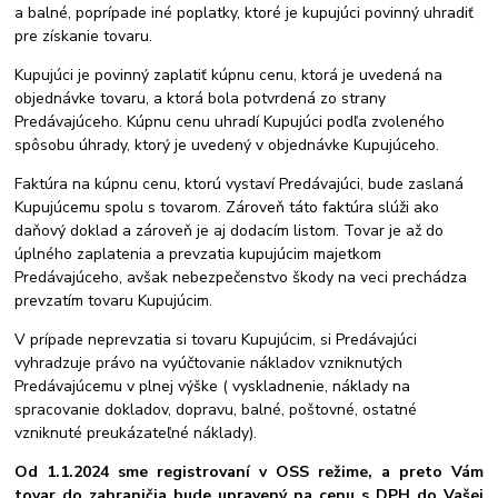
a balné, poprípade iné poplatky, ktoré je kupujúci povinný uhradiť
pre získanie tovaru.
Kupujúci je povinný zaplatiť kúpnu cenu, ktorá je uvedená na
objednávke tovaru, a ktorá bola potvrdená zo strany
Predávajúceho. Kúpnu cenu uhradí Kupujúci podľa zvoleného
spôsobu úhrady, ktorý je uvedený v objednávke Kupujúceho.
Faktúra na kúpnu cenu, ktorú vystaví Predávajúci, bude zaslaná
Kupujúcemu spolu s tovarom. Zároveň táto faktúra slúži ako
daňový doklad a zároveň je aj dodacím listom. Tovar je až do
úplného zaplatenia a prevzatia kupujúcim majetkom
Predávajúceho, avšak nebezpečenstvo škody na veci prechádza
prevzatím tovaru Kupujúcim.
V prípade neprevzatia si tovaru Kupujúcim, si Predávajúci
vyhradzuje právo na vyúčtovanie nákladov vzniknutých
Predávajúcemu v plnej výške ( vyskladnenie, náklady na
spracovanie dokladov, dopravu, balné, poštovné, ostatné
vzniknuté preukázateľné náklady).
Od 1.1.2024 sme registrovaní v OSS režime, a preto Vám
tovar do zahraničia bude upravený na cenu s DPH do Vašej