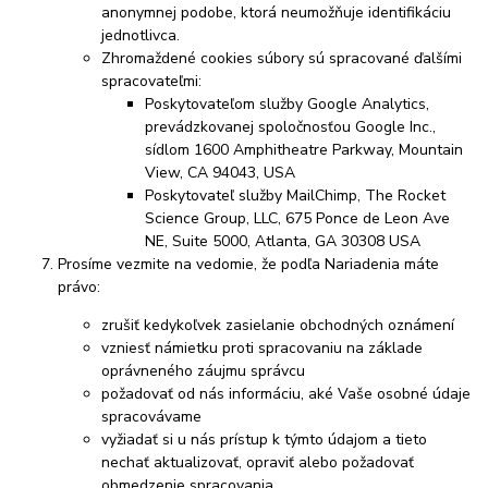
anonymnej podobe, ktorá neumožňuje identifikáciu
jednotlivca.
Zhromaždené cookies súbory sú spracované ďalšími
spracovateľmi:
Poskytovateľom služby Google Analytics,
prevádzkovanej spoločnosťou Google Inc.,
sídlom 1600 Amphitheatre Parkway, Mountain
View, CA 94043, USA
Poskytovateľ služby MailChimp, The Rocket
Science Group, LLC, 675 Ponce de Leon Ave
NE, Suite 5000, Atlanta, GA 30308 USA
Prosíme vezmite na vedomie, že podľa Nariadenia máte
právo:
zrušiť kedykoľvek zasielanie obchodných oznámení
vzniesť námietku proti spracovaniu na základe
oprávneného záujmu správcu
požadovať od nás informáciu, aké Vaše osobné údaje
spracovávame
vyžiadať si u nás prístup k týmto údajom a tieto
nechať aktualizovať, opraviť alebo požadovať
obmedzenie spracovania