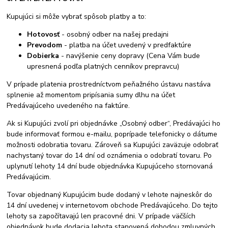
Kupujúci si môže vybrať spôsob platby a to:
Hotovosť
- osobný odber na našej predajni
Prevodom
- platba na účet uvedený v predfaktúre
Dobierka
- navýšenie ceny dopravy (Cena Vám bude
upresnená podľa platných cenníkov prepravcu)
V prípade platenia prostredníctvom peňažného ústavu nastáva
splnenie až momentom pripísania sumy dlhu na účet
Predávajúceho uvedeného na faktúre.
Ak si Kupujúci zvolí pri objednávke „Osobný odber“, Predávajúci ho
bude informovať formou e-mailu, poprípade telefonicky o dátume
možnosti odobratia tovaru. Zároveň sa Kupujúci zaväzuje odobrať
nachystaný tovar do 14 dní od oznámenia o odobratí tovaru. Po
uplynutí lehoty 14 dní bude objednávka Kupujúceho stornovaná
Predávajúcim.
Tovar objednaný Kupujúcim bude dodaný v lehote najneskôr do
14 dní uvedenej v internetovom obchode Predávajúceho. Do tejto
lehoty sa započítavajú len pracovné dni. V prípade väčších
objednávok bude dodacia lehota stanovená dohodou zmluvných