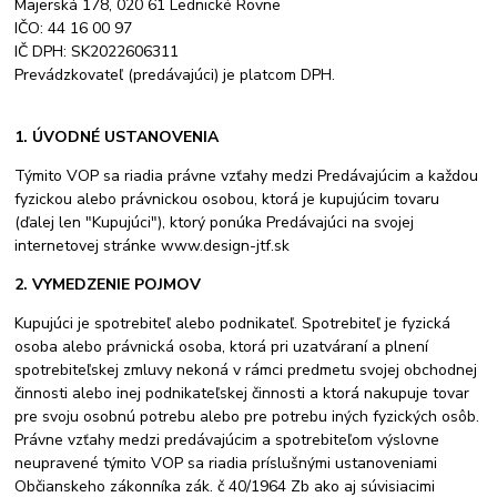
Majerská 178, 020 61 Lednické Rovne
IČO: 44 16 00 97
IČ DPH: SK2022606311
Prevádzkovateľ (predávajúci) je platcom DPH.
1. ÚVODNÉ USTANOVENIA
Týmito VOP sa riadia právne vzťahy medzi Predávajúcim a každou
fyzickou alebo právnickou osobou, ktorá je kupujúcim tovaru
(ďalej len "Kupujúci"), ktorý ponúka Predávajúci na svojej
internetovej stránke
www.design-jtf.sk
2. VYMEDZENIE POJMOV
Kupujúci je spotrebiteľ alebo podnikateľ. Spotrebiteľ je fyzická
osoba alebo právnická osoba, ktorá pri uzatváraní a plnení
spotrebiteľskej zmluvy nekoná v rámci predmetu svojej obchodnej
činnosti alebo inej podnikateľskej činnosti a ktorá nakupuje tovar
pre svoju osobnú potrebu alebo pre potrebu iných fyzických osôb.
Právne vzťahy medzi predávajúcim a spotrebiteľom výslovne
neupravené týmito VOP sa riadia príslušnými ustanoveniami
Občianskeho zákonníka zák. č 40/1964 Zb ako aj súvisiacimi