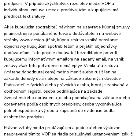
predpismi. V prípade akýchkoľvek rozdielov medzi VOP a
individuálnou zmluvou medzi predávajúcim a kupujúcim, má
prednosť text zmluvy.
Ak je kupujúcim spotrebiteľ, návrhom na uzavretie kúpnej zmluvy
je umiestnenie ponúkaného tovaru dodávateľom na webové
stránky www.design-jtf.sk, kúpna zmluva vzniká odoslaním
objednávky kupujúcim spotrebiteľom a prijatím objednávky
dodávateľom. Toto prijatie dodávateľ bezodkladne potvrdí
kupujúcemu informatívnym emailom na zadaný email, na vznik
zmluvy však toto potvrdenie nemá vplyv. Vzniknutú zmluvu
(vrátane dohodnutej ceny) možno meniť alebo rušiť len na
základe dohody strán alebo na základe zákonných dôvodov.
Podnikateľ je fyzická alebo právnická osoba, ktorá je zapísaná v
obchodnom registri, osoba podnikajúca na základe
živnostenského oprávnenia, osoba podnikajúca na základe iného
oprávnenia podľa osobitných predpisov, osoba vykonávajúca
poľnohospodársku výrobu a zapísaná do evidencie podľa
osobitného predpisu.
Právne vzťahy medzi predávajúcim a podnikateľom výslovne
neupravené týmito VOP sa riadia príslušnými ustanoveniami zák. č