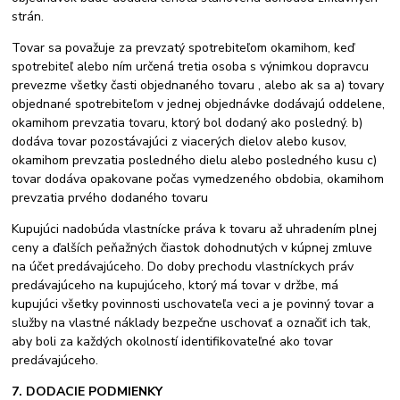
strán.
Tovar sa považuje za prevzatý spotrebiteľom okamihom, keď
spotrebiteľ alebo ním určená tretia osoba s výnimkou dopravcu
prevezme všetky časti objednaného tovaru , alebo ak sa a) tovary
objednané spotrebiteľom v jednej objednávke dodávajú oddelene,
okamihom prevzatia tovaru, ktorý bol dodaný ako posledný. b)
dodáva tovar pozostávajúci z viacerých dielov alebo kusov,
okamihom prevzatia posledného dielu alebo posledného kusu c)
tovar dodáva opakovane počas vymedzeného obdobia, okamihom
prevzatia prvého dodaného tovaru
Kupujúci nadobúda vlastnícke práva k tovaru až uhradením plnej
ceny a ďalších peňažných čiastok dohodnutých v kúpnej zmluve
na účet predávajúceho. Do doby prechodu vlastníckych práv
predávajúceho na kupujúceho, ktorý má tovar v držbe, má
kupujúci všetky povinnosti uschovateľa veci a je povinný tovar a
služby na vlastné náklady bezpečne uschovať a označiť ich tak,
aby boli za každých okolností identifikovateľné ako tovar
predávajúceho.
7. DODACIE PODMIENKY