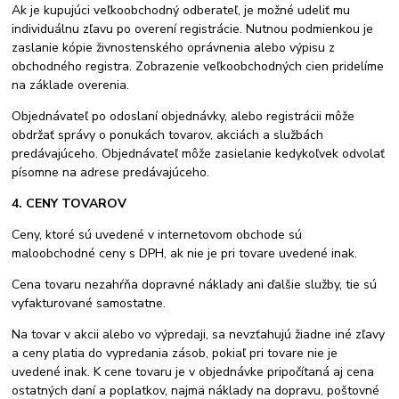
Ak je kupujúci veľkoobchodný odberateľ, je možné udeliť mu
individuálnu zľavu po overení registrácie. Nutnou podmienkou je
zaslanie kópie živnostenského oprávnenia alebo výpisu z
obchodného registra. Zobrazenie veľkoobchodných cien pridelíme
na základe overenia.
Objednávateľ po odoslaní objednávky, alebo registrácii môže
obdržať správy o ponukách tovarov, akciách a službách
predávajúceho. Objednávateľ môže zasielanie kedykoľvek odvolať
písomne na adrese predávajúceho.
4. CENY TOVAROV
Ceny, ktoré sú uvedené v internetovom obchode sú
maloobchodné ceny s DPH, ak nie je pri tovare uvedené inak.
Cena tovaru nezahŕňa dopravné náklady ani ďalšie služby, tie sú
vyfakturované samostatne.
Na tovar v akcii alebo vo výpredaji, sa nevzťahujú žiadne iné zľavy
a ceny platia do vypredania zásob, pokiaľ pri tovare nie je
uvedené inak. K cene tovaru je v objednávke pripočítaná aj cena
ostatných daní a poplatkov, najmä náklady na dopravu, poštovné