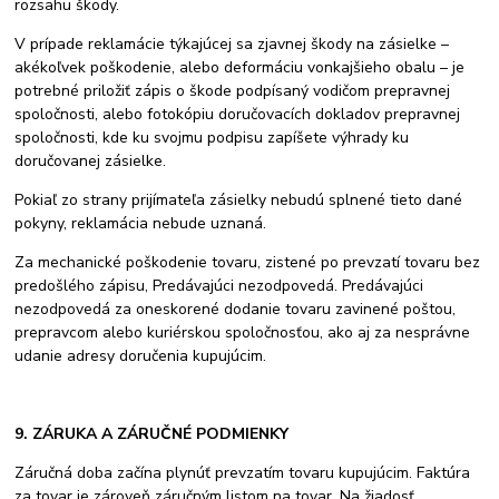
rozsahu škody.
V prípade reklamácie týkajúcej sa zjavnej škody na zásielke –
akékoľvek poškodenie, alebo deformáciu vonkajšieho obalu – je
potrebné priložiť zápis o škode podpísaný vodičom prepravnej
spoločnosti, alebo fotokópiu doručovacích dokladov prepravnej
spoločnosti, kde ku svojmu podpisu zapíšete výhrady ku
doručovanej zásielke.
Pokiaľ zo strany prijímateľa zásielky nebudú splnené tieto dané
pokyny, reklamácia nebude uznaná.
Za mechanické poškodenie tovaru, zistené po prevzatí tovaru bez
predošlého zápisu, Predávajúci nezodpovedá. Predávajúci
nezodpovedá za oneskorené dodanie tovaru zavinené poštou,
prepravcom alebo kuriérskou spoločnosťou, ako aj za nesprávne
udanie adresy doručenia kupujúcim.
9. ZÁRUKA A ZÁRUČNÉ PODMIENKY
Záručná doba začína plynúť prevzatím tovaru kupujúcim. Faktúra
za tovar je zároveň záručným listom na tovar. Na žiadosť