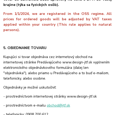
krajine (týka sa fyzických osôb).
From 1/1/2024, we are registered in the OSS regime. All
prices for ordered goods will be adjusted by VAT taxes
applied within your country (This rule applies to natural
persons).
5. OBJEDNANIE TOVARU
Kupujúci si tovar objednáva cez internetový obchod na
internetovej stránke Predávajúceho www.design-jtf.sk vyplnením
elektronického objednávkového formulára (ďalej len
"objednávka"), alebo priamo u Predávajúceho a to buď e-mailom,
telefonicky, alebo osobne.
Objednávky je možné uskutočniť:
- prostredníctvom internetovej stránky
www.design-jtf.sk
- prostredníctvom e-mailu
obchod@jtf.sk
- telefonicky: 0908 700 612