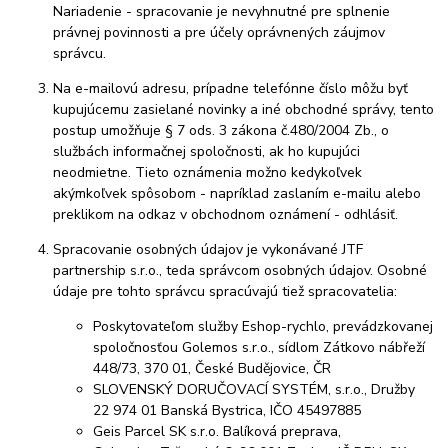
Nariadenie - spracovanie je nevyhnutné pre splnenie
právnej povinnosti a pre účely oprávnených záujmov
správcu.
Na e-mailovú adresu, prípadne telefónne číslo môžu byť
kupujúcemu zasielané novinky a iné obchodné správy, tento
postup umožňuje § 7 ods. 3 zákona č.480/2004 Zb., o
službách informačnej spoločnosti, ak ho kupujúci
neodmietne. Tieto oznámenia možno kedykoľvek
akýmkoľvek spôsobom - napríklad zaslaním e-mailu alebo
preklikom na odkaz v obchodnom oznámení - odhlásiť.
Spracovanie osobných údajov je vykonávané JTF
partnership s.r.o., teda správcom osobných údajov. Osobné
údaje pre tohto správcu spracúvajú tiež spracovatelia:
Poskytovateľom služby Eshop-rychlo, prevádzkovanej
spoločnosťou Golemos s.r.o., sídlom Zátkovo nábřeží
448/73, 370 01, České Budějovice, ČR
SLOVENSKÝ DORUČOVACÍ SYSTÉM, s.r.o., Družby
22 974 01 Banská Bystrica, IČO 45497885
Geis Parcel SK s.r.o. Balíková preprava,