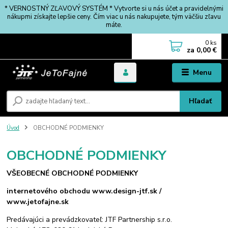
* VERNOSTNÝ ZĽAVOVÝ SYSTÉM * Vytvorte si u nás účet a pravidelnými
nákupmi získajte lepšie ceny. Čím viac u nás nakupujete, tým väčšiu zľavu
máte.
0
ks
za
0,00 €
Menu
Hľadať
Úvod
OBCHODNÉ PODMIENKY
OBCHODNÉ PODMIENKY
VŠEOBECNÉ OBCHODNÉ PODMIENKY
internetového obchodu
www.design-jtf.sk /
www.jetofajne.sk
Predávajúci a prevádzkovateľ: JTF Partnership s.r.o.