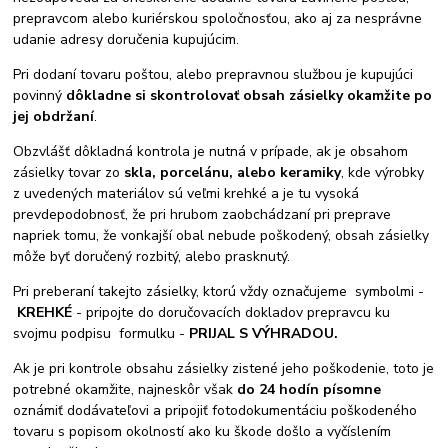
prepravcom alebo kuriérskou spoločnosťou, ako aj za nesprávne
udanie adresy doručenia kupujúcim.
Pri dodaní tovaru poštou, alebo prepravnou službou je kupujúci
povinný
d
ôkladne si skontrolovať obsah zásielky okamžite po
jej obdržaní
.
Obzvlášť dôkladná kontrola je nutná v prípade, ak je obsahom
zásielky tovar zo
skla, porcelánu, alebo keramiky
, kde výrobky
z uvedených materiálov sú veľmi krehké a je tu vysoká
prevdepodobnosť, že pri hrubom zaobchádzaní pri preprave
napriek tomu, že vonkajší obal nebude poškodený, obsah zásielky
môže byť doručený rozbitý, alebo prasknutý.
Pri preberaní takejto zásielky, ktorú vždy označujeme symbolmi -
KREHKÉ
- pripojte do doručovacích dokladov prepravcu ku
svojmu podpisu formulku -
PRIJAL S VÝHRADOU.
Ak je pri kontrole obsahu zásielky zistené jeho poškodenie, toto je
potrebné okamžite, najneskôr však
do 24 hodín písomne
oznámiť dodávateľovi a pripojiť fotodokumentáciu poškodeného
tovaru s popisom okolností ako ku škode došlo a vyčíslením