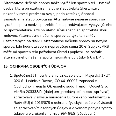
Alternatívne riešenie sporov môže využiť len spotrebiteľ – fyzická
osoba, ktorá pri uzatváraní a plnení spotrebiteľskej zmluvy
nekoná v rámci predmetu svojej podnikateľskej činnosti,
zamestnania alebo povolania. Alternatívne riešenie sporov sa
týka len sporu medzi spotrebiteľom a predávajúcim, vyplývajúceho
zo spotrebiteľskej zmluvy alebo súvisiaceho so spotrebiteľskou
zmluvou. Alternatívne riešenie sporov sa týka len zmlúv
uzatvorených na diaľku. Alternatívne riešenie sporov sa netýka
sporov, kde hodnota sporu neprevyšuje sumu 20 €. Subjekt ARS
môže od spotrebiteľa požadovať úhradu poplatku za začatie
alternatívneho riešenia sporu maximálne do výšky 5 € s DPH.
15. OCHRANA OSOBNÝCH ÚDAJOV
Spoločnosť JTF partnership s.r.o., so sídlom Majerská 178/4,
020 61 Lednické Rovne, IČO 44160097, zapísaná v
Obchodnom registri Okresného súdu Trenčín, Oddiel Sro,
Vložka 203338/R, (ďalej len „predávajúci“ alebo „správca“)
spracováva v zmysle nariadenia Európskeho parlamentu a
Rady (EÚ) č. 2016/679 o ochrane fyzických osôb v súvislosti
so spracovaním osobných údajov a o voľnom pohybe týchto
údajov a o zrušení smernice 95/46/ES (všeobecné