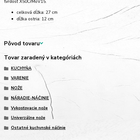
tvrdosť X50CrMoV15.
celková dĺžka: 27 cm
dĺžka ostria: 12 cm
Pôvod tovaru
Tovar zaradený v kategóriách
KUCHYŇA
VARENIE
NOŽE
NÁRADIE-NÁČINIE
Vykosťovacie nože
Univerzálne nože
Ostatné kuchynské náčinie