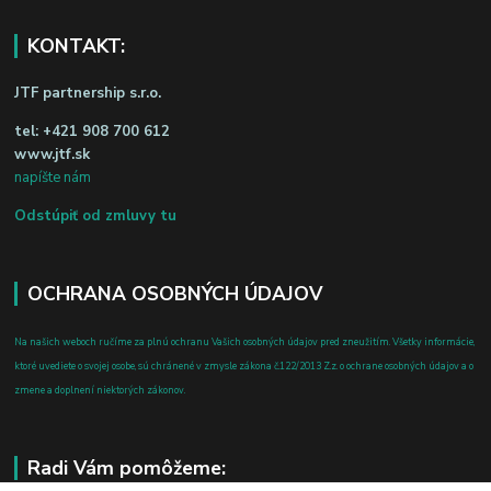
KONTAKT:
JTF partnership s.r.o.
tel:
+421 908 700 612
www.jtf.sk
napíšte nám
Odstúpiť od zmluvy tu
OCHRANA OSOBNÝCH ÚDAJOV
Na našich weboch ručíme za plnú ochranu Vašich osobných údajov pred zneužitím. Všetky informácie,
ktoré uvediete o svojej osobe, sú chránené v zmysle zákona č.122/2013 Z.z. o ochrane osobných údajov a o
zmene a doplnení niektorých zákonov.
Radi Vám pomôžeme: