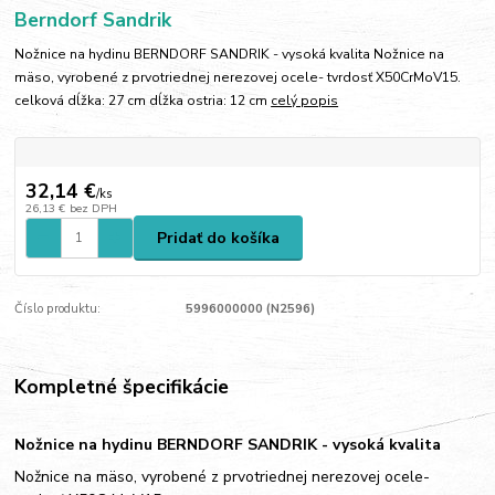
Berndorf Sandrik
Nožnice na hydinu BERNDORF SANDRIK - vysoká kvalita Nožnice na
mäso, vyrobené z prvotriednej nerezovej ocele- tvrdosť X50CrMoV15.
celková dĺžka: 27 cm dĺžka ostria: 12 cm
celý popis
32,14 €
/
ks
26,13 €
bez DPH
Pridať do košíka
Číslo produktu:
5996000000 (N2596)
Kompletné špecifikácie
Nožnice na hydinu BERNDORF SANDRIK - vysoká kvalita
Nožnice na mäso, vyrobené z prvotriednej nerezovej ocele-