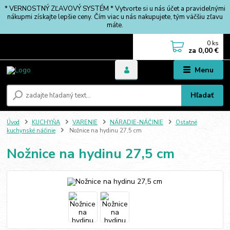
* VERNOSTNÝ ZĽAVOVÝ SYSTÉM * Vytvorte si u nás účet a pravidelnými
nákupmi získajte lepšie ceny. Čím viac u nás nakupujete, tým väčšiu zľavu
máte.
0
ks
za
0,00 €
Menu
Hľadať
Úvod
KUCHYŇA
VARENIE
NÁRADIE-NÁČINIE
Ostatné
kuchynské náčinie
Nožnice na hydinu 27,5 cm
Nožnice na hydinu 27,5 cm