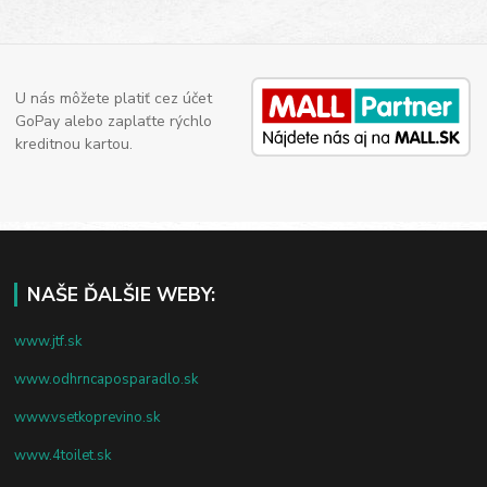
U nás môžete platiť cez účet
GoPay alebo zaplaťte rýchlo
kreditnou kartou.
NAŠE ĎALŠIE WEBY:
www.jtf.sk
www.odhrncaposparadlo.sk
www.vsetkoprevino.sk
www.4toilet.sk