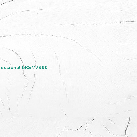
fessional 5KSM7990