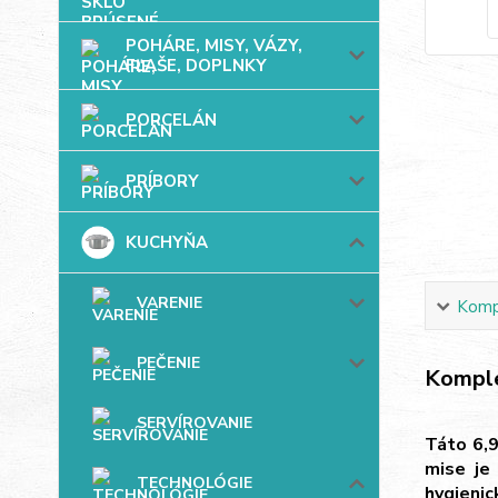
POHÁRE, MISY, VÁZY,
FĽAŠE, DOPLNKY
PORCELÁN
PRÍBORY
KUCHYŇA
VARENIE
Kompl
PEČENIE
Komple
SERVÍROVANIE
Táto 6,9
mise je
TECHNOLÓGIE
hygienic