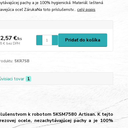
ytávajúcej pachy a je 100% hygienická. Materiál: leštená
avejúca oceľ ZárukaNa toto príslušenstv...
celý popis
2,57 €
/
ks
Pridať do košíka
65 €
bez DPH
roduktu:
5KR7SB
úvisiaci tovar
1
ríslušenstvom k robotom 5KSM7580 Artisan. K tejto
erezovej ocele, nezachytávajúcej pachy a je 100%