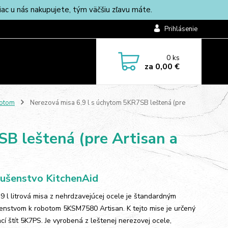
c u nás nakupujete, tým väčšiu zľavu máte.
Prihlásenie
0
ks
za
0,00 €
botom
Nerezová misa 6,9 l s úchytom 5KR7SB leštená (pre
B leštená (pre Artisan a
lušenstvo KitchenAid
,9 l litrová misa z nehrdzavejúcej ocele je štandardným
šenstvom k robotom 5KSM7580 Artisan. K tejto mise je určený
cí štít 5K7PS. Je vyrobená z leštenej nerezovej ocele,