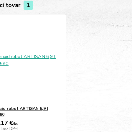
ci tovar
1
aid robot ARTISAN 6,9 l
80
,17 €
/
ks
€
bez DPH