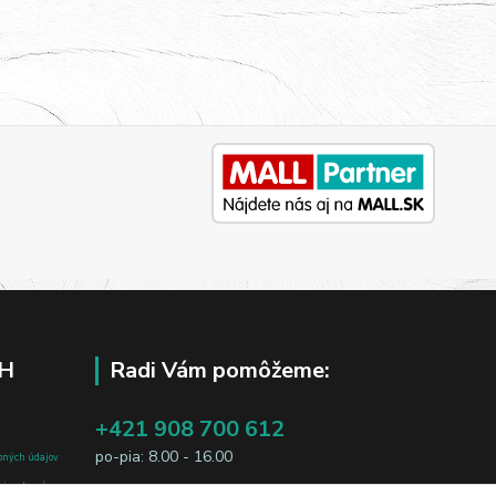
H
Radi Vám pomôžeme:
+421 908 700 612
po-pia: 8.00 - 16.00
bných údajov
j osobe, sú