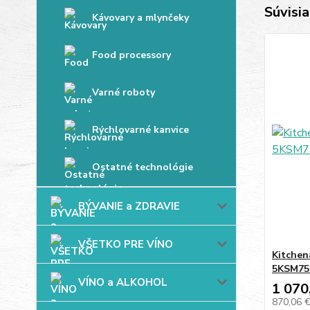
Súvisia
Kávovary a mlynčeky
Food processory
Varné roboty
Rýchlovarné kanvice
Ostatné technológie
BÝVANIE a ZDRAVIE
VŠETKO PRE VÍNO
Kitchen
5KSM75
VÍNO a ALKOHOL
1 070
870,06 