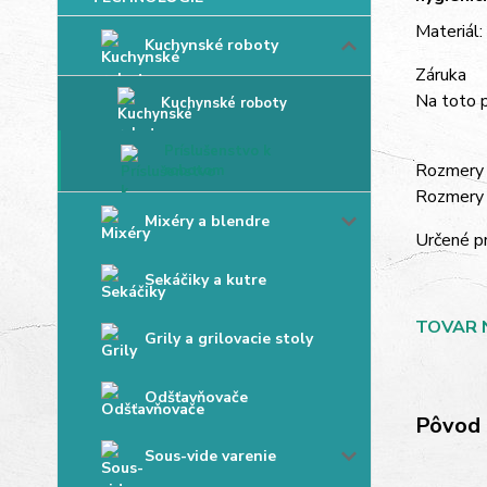
Materiál:
Kuchynské roboty
Záruka
Na toto p
Kuchynské roboty
Príslušenstvo k
Rozmery 
robotom
Rozmery 
Mixéry a blendre
Určené p
Sekáčiky a kutre
TOVAR 
Grily a grilovacie stoly
Odšťavňovače
Pôvod 
Sous-vide varenie