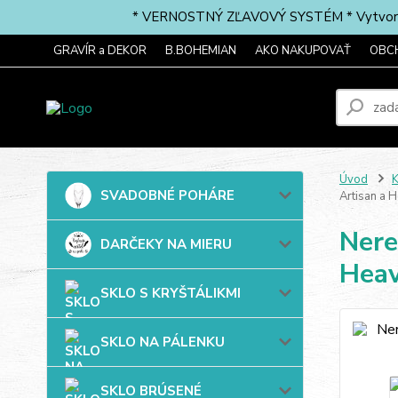
* VERNOSTNÝ ZĽAVOVÝ SYSTÉM * Vytvorte si 
GRAVÍR a DEKOR
B.BOHEMIAN
AKO NAKUPOVAŤ
OBC
Úvod
SVADOBNÉ POHÁRE
Artisan a 
Nere
DARČEKY NA MIERU
Heav
SKLO S KRYŠTÁLIKMI
SKLO NA PÁLENKU
SKLO BRÚSENÉ