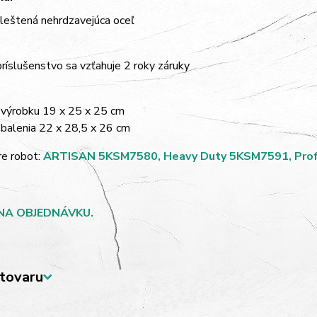
 leštená nehrdzavejúca oceľ
ríslušenstvo sa vzťahuje 2 roky záruky
výrobku 19 x 25 x 25 cm
balenia 22 x 28,5 x 26 cm
re robot:
ARTISAN 5KSM7580, Heavy Duty 5KSM7591, Pro
NA OBJEDNÁVKU.
tovaru