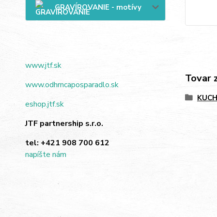
GRAVÍROVANIE - motívy
www.jtf.sk
Tovar 
www.odhrncaposparadlo.sk
KUC
eshop.jtf.sk
JTF partnership s.r.o.
tel:
+421 908 700 612
napíšte nám