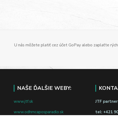
U nás môžete platiť cez účet GoPay alebo zaplaťte rýchl
NAŠE ĎALŠIE WEBY:
KONTA
www.jtf.sk
JTF partners
www.odhrncaposparadlo.sk
tel:
+421 9