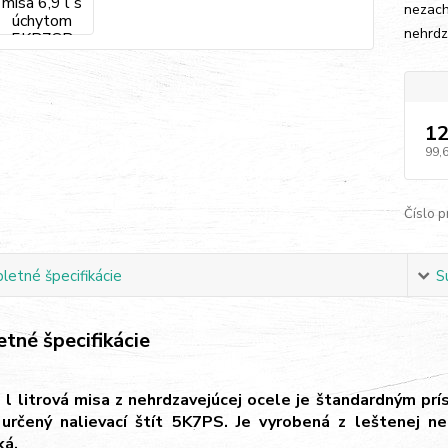
nezach
nehrdz
12
99,
Číslo p
etné špecifikácie
S
tné špecifikácie
 l litrová misa z nehrdzavejúcej ocele je štandardným p
 určený nalievací štít 5K7PS. Je vyrobená z leštenej n
ká.