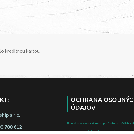
o kreditnou kartou.
KT:
OCHRANA OSOBNÝC
ÚDAJOV
hip s.r.o.
Na našich weboch ručíme za plnú ochranu Vašich oso
08 700 612
pred zneužitím. Všetky informácie, ktoré uvediete o svoje