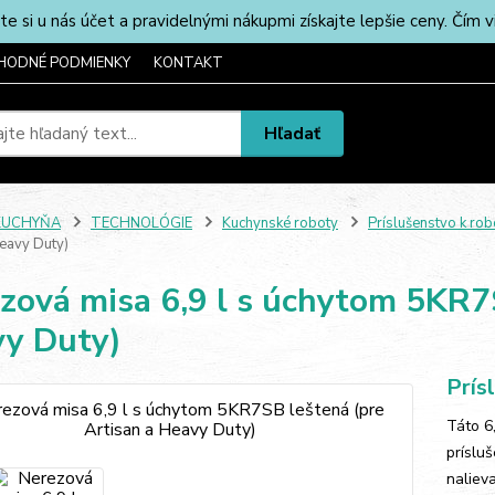
u nás účet a pravidelnými nákupmi získajte lepšie ceny. Čím via
HODNÉ PODMIENKY
KONTAKT
Hľadať
KUCHYŇA
TECHNOLÓGIE
Kuchynské roboty
Príslušenstvo k ro
Heavy Duty)
zová misa 6,9 l s úchytom 5KR7S
y Duty)
Prís
Táto 6
príslu
nalieva