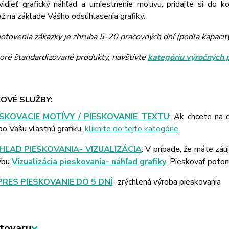
vidieť grafický náhľad a umiestnenie motívu, pridajte si do k
 na základe Vášho odsúhlasenia grafiky.
otovenia zákazky je zhruba 5-20 pracovných dní (podľa kapacit
toré štandardizované produkty, navštívte
kategóriu výročných 
OVÉ SLUŽBY:
ESKOVACIE MOTÍVY / PIESKOVANIE TEXTU
: Ak chcete na 
bo Vašu vlastnú grafiku,
kliknite do tejto kategórie
.
HĽAD PIESKOVANIA- VIZUALIZÁCIA
: V prípade, že máte záu
žbu
Vizualizácia pieskovania- náhľad grafiky
. Pieskovať poto
PRES PIESKOVANIE DO 5 DNÍ
- zrýchlená výroba pieskovania
tovaru