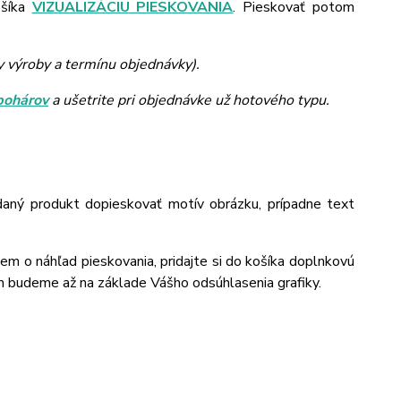
ošíka
VIZUALIZÁCIU PIESKOVANIA
. Pieskovať potom
y výroby a termínu objednávky).
pohárov
a ušetrite pri objednávke už hotového typu.
daný produkt dopieskovať motív obrázku, prípadne text
jem o náhľad pieskovania, pridajte si do košíka doplnkovú
m budeme až na základe Vášho odsúhlasenia grafiky.