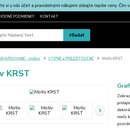
u nás účet a pravidelnými nákupmi získajte lepšie ceny. Čím via
HODNÉ PODMIENKY
KONTAKT
Hľadať
RAVÍROVANIE - motívy
VTIPNÉ a PRÍLEŽITOSTNÉ
Motív KRST
ív KRST
Graf
Zobraz
pridaj
dekorá
niečo 
poznám