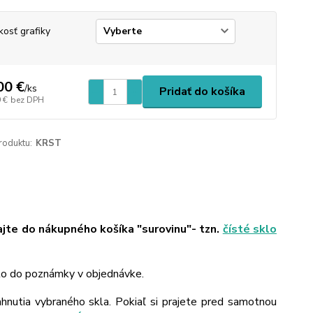
kosť grafiky
00 €
/
ks
Pridať do košíka
 €
bez DPH
roduktu:
KRST
ajte do nákupného košíka "surovinu"- tzn.
čísté sklo
 to do poznámky v objednávke.
ahnutia vybraného skla. Pokiaľ si prajete pred samotnou