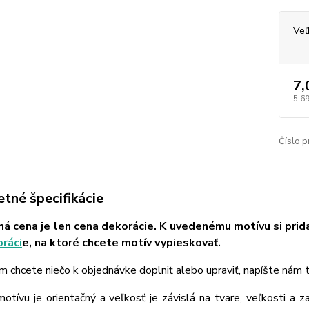
Veľ
7,
5,69
Číslo p
tné špecifikácie
á cena je len cena dekorácie. K uvedenému motívu si prid
ráci
e, na ktoré chcete motív vypieskovať.
m chcete niečo k objednávke doplniť alebo upraviť, napíšte nám
tívu je orientačný a veľkosť je závislá na tvare, veľkosti a z