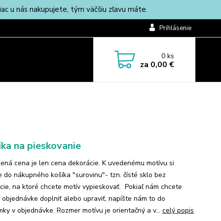
c u nás nakupujete, tým väčšiu zľavu máte.
Prihlásenie
0
ks
za
0,00 €
ika na pieskovanie
ená cena je len cena dekorácie. K uvedenému motívu si
te do nákupného košíka "surovinu"- tzn. čísté sklo bez
cie, na ktoré chcete motív vypieskovať. Pokiaľ nám chcete
k objednávke doplniť alebo upraviť, napíšte nám to do
ky v objednávke. Rozmer motívu je orientačný a v...
celý popis