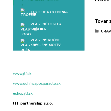
TROFEJE a OCENENIA
Tovar 
VLASTNÉ LOGO a
GRAFIKA
GRAV
VLASTNÝ RUČNE
KRESLENÝ MOTÍV
www.jtf.sk
www.odhrncaposparadlo.sk
eshop.jtf.sk
JTF partnership s.r.o.