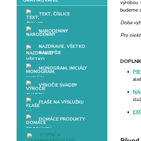
výrobou 
budeme až
TEXT, ČÍSLICE
Doba vyh
NARODENINY
Pre niek
NAZDRAVIE, VŠETKO
NAJLEPŠIE
DOPLNK
MONOGRAM, INICIÁLY
PI
ale
VÝROČIE SVADBY
NÁ
slu
FĽAŠE NA VÝSLUŽKU
EX
DOMÁCE PRODUKTY
VTIPNÉ a
Pôvod 
PRÍLEŽITOSTNÉ