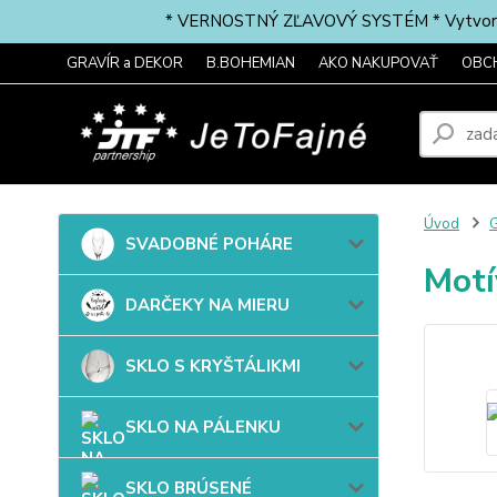
* VERNOSTNÝ ZĽAVOVÝ SYSTÉM * Vytvorte si 
GRAVÍR a DEKOR
B.BOHEMIAN
AKO NAKUPOVAŤ
OBC
Úvod
G
SVADOBNÉ POHÁRE
Mot
DARČEKY NA MIERU
SKLO S KRYŠTÁLIKMI
SKLO NA PÁLENKU
SKLO BRÚSENÉ