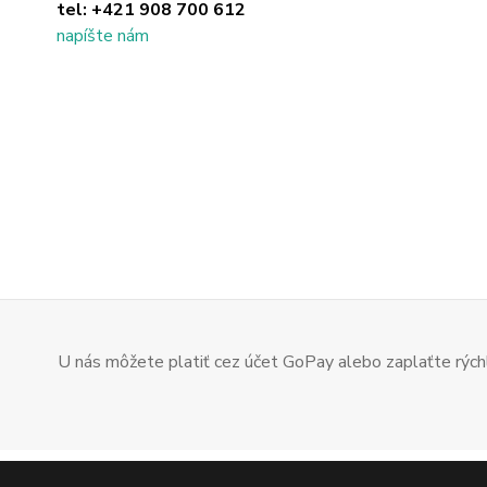
tel:
+421 908 700 612
napíšte nám
U nás môžete platiť cez účet GoPay alebo zaplaťte rýchl