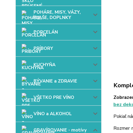
POHÁRE, MISY, VÁZY,
FĽAŠE, DOPLNKY
PORCELÁN
PRÍBORY
KUCHYŇA
BÝVANIE a ZDRAVIE
Komple
Zobrazen
VŠETKO PRE VÍNO
bez deko
VÍNO a ALKOHOL
Pokiaľ ná
Rozmer mo
GRAVÍROVANIE - motívy