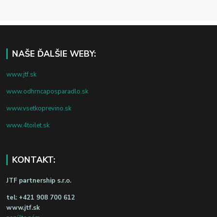
NAŠE ĎALŠIE WEBY:
www.jtf.sk
www.odhrncaposparadlo.sk
www.vsetkoprevino.sk
www.4toilet.sk
KONTAKT:
JTF partnership s.r.o.
tel:
+421 908 700 612
www.jtf.sk