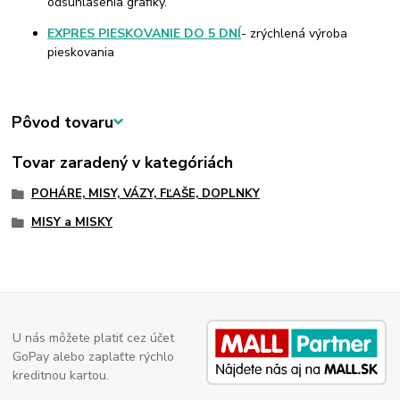
odsúhlasenia grafiky.
EXPRES PIESKOVANIE DO 5 DNÍ
- zrýchlená výroba
pieskovania
Pôvod tovaru
Tovar zaradený v kategóriách
POHÁRE, MISY, VÁZY, FĽAŠE, DOPLNKY
MISY a MISKY
U nás môžete platiť cez účet
GoPay alebo zaplaťte rýchlo
kreditnou kartou.