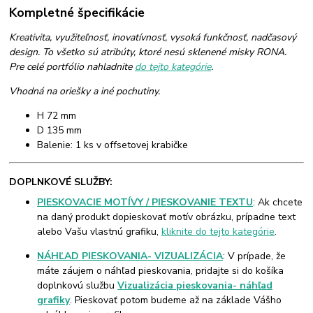
Kompletné špecifikácie
Kreativita, využiteľnosť, inovatívnosť, vysoká funkčnosť, nadčasový
design. To všetko sú atribúty, ktoré nesú sklenené misky RONA.
Pre celé portfólio nahladnite
do tejto kategórie
.
Vhodná na oriešky a iné pochutiny.
H 72 mm
D 135 mm
Balenie: 1 ks v offsetovej krabičke
DOPLNKOVÉ SLUŽBY:
PIESKOVACIE MOTÍVY / PIESKOVANIE TEXTU
: Ak chcete
na daný produkt dopieskovať motív obrázku, prípadne text
alebo Vašu vlastnú grafiku,
kliknite do tejto kategórie
.
NÁHĽAD PIESKOVANIA- VIZUALIZÁCIA
: V prípade, že
máte záujem o náhľad pieskovania, pridajte si do košíka
doplnkovú službu
Vizualizácia pieskovania- náhľad
grafiky
. Pieskovať potom budeme až na základe Vášho