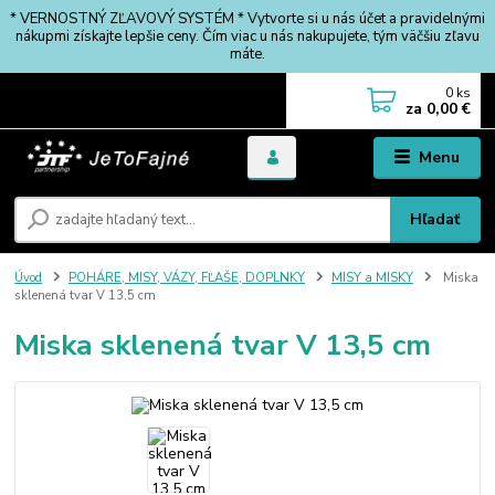
* VERNOSTNÝ ZĽAVOVÝ SYSTÉM * Vytvorte si u nás účet a pravidelnými
nákupmi získajte lepšie ceny. Čím viac u nás nakupujete, tým väčšiu zľavu
máte.
0
ks
za
0,00 €
Menu
Hľadať
Úvod
POHÁRE, MISY, VÁZY, FĽAŠE, DOPLNKY
MISY a MISKY
Miska
sklenená tvar V 13,5 cm
Miska sklenená tvar V 13,5 cm