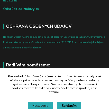
napíšte nám
Odstúpiť od zmluvy tu
OCHRANA OSOBNÝCH ÚDAJOV
Na našich weboch ručíme za plnú ochranu Vašich osobných údajov pred zneužitím. Všetky informácie,
ktoré uvediete o svojej osobe, sú chránené v zmysle zákona č.122/2013 Z.z. o ochrane osobných údajov a o
zmene a doplnení niektorých zákonov.
Radi Vám pomôžeme:
+421 908 700 612
Pre základnú funkčnosť, spríjemnenie používania webu, analytické
účely a v prípade udelenia súhlasu aj na účely cielenia reklamy
po-pia: 8.00 - 16.00
využívame súbory cookies. Nastavenie vlastných preferencií
cookies môžete kedykoľvek upraviť odkazom v spodnej časti
business@jtf.sk
stránok.
Súhlasím
Nastavenia