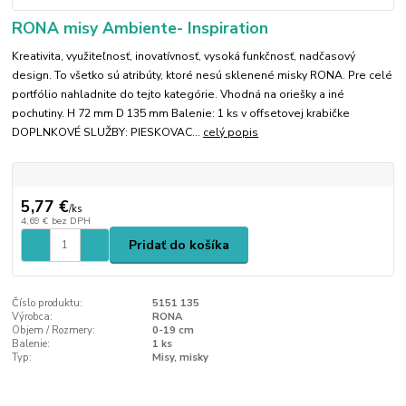
RONA misy Ambiente- Inspiration
Kreativita, využiteľnosť, inovatívnosť, vysoká funkčnosť, nadčasový
design. To všetko sú atribúty, ktoré nesú sklenené misky RONA. Pre celé
portfólio nahladnite do tejto kategórie. Vhodná na oriešky a iné
pochutiny. H 72 mm D 135 mm Balenie: 1 ks v offsetovej krabičke
DOPLNKOVÉ SLUŽBY: PIESKOVAC...
celý popis
5,77 €
/
ks
4,69 €
bez DPH
Pridať do košíka
Číslo produktu:
5151 135
Výrobca:
RONA
Objem / Rozmery:
0-19 cm
Balenie:
1 ks
Typ:
Misy, misky