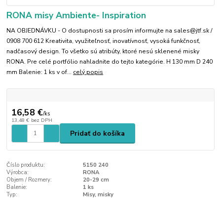
RONA misy Ambiente- Inspiration
NA OBJEDNÁVKU - O dostupnosti sa prosím informujte na sales@jtf.sk /
0908 700 612 Kreativita, využiteľnosť, inovatívnosť, vysoká funkčnosť,
nadčasový design. To všetko sú atribúty, ktoré nesú sklenené misky
RONA. Pre celé portfólio nahladnite do tejto kategórie. H 130 mm D 240
mm Balenie: 1 ks v of...
celý popis
16,58 €
/
ks
13,48 €
bez DPH
Pridať do košíka
Číslo produktu:
5150 240
Výrobca:
RONA
Objem / Rozmery:
20-29 cm
Balenie:
1 ks
Typ:
Misy, misky