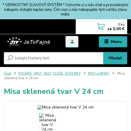
* VERNOSTNÝ ZĽAVOVÝ SYSTÉM * Vytvorte si u nás účet a pravidelnými
nákupmi získajte lepšie ceny. Čím viac u nás nakupujete, tým väčšiu zľavu
máte.
0
ks
za
0,00 €
Menu
Hľadať
Úvod
POHÁRE, MISY, VÁZY, FĽAŠE, DOPLNKY
MISY a MISKY
Misa
sklenená tvar V 24 cm
Misa sklenená tvar V 24 cm