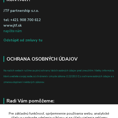
JTF partnership s.r.o.
tel:
+421 908 700 612
www.jtf.sk
napíšte nám
Odstúpiť od zmluvy tu
OCHRANA OSOBNÝCH ÚDAJOV
Na našich weboch ručíme za plnú ochranu Vašich osobných údajov pred zneužitím. Všetky informácie,
ktoré uvediete o svojej osobe, sú chránené v zmysle zákona č.122/2013 Z.z. o ochrane osobných údajov a o
zmene a doplnení niektorých zákonov.
Radi Vám pomôžeme:
+421 908 700 612
Pre základnú funkčnosť, spríjemnenie používania webu, analytické
účely a v prípade udelenia súhlasu aj na účely cielenia reklamy