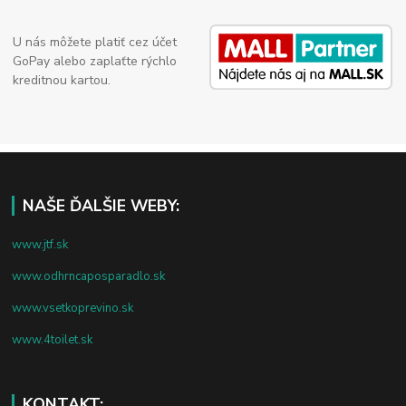
U nás môžete platiť cez účet
GoPay alebo zaplaťte rýchlo
kreditnou kartou.
NAŠE ĎALŠIE WEBY:
www.jtf.sk
www.odhrncaposparadlo.sk
www.vsetkoprevino.sk
www.4toilet.sk
KONTAKT: