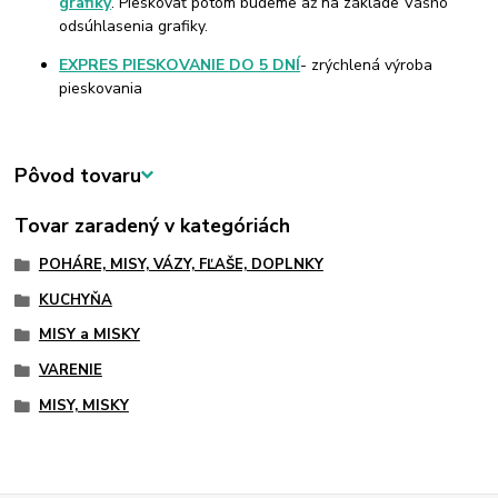
grafiky
. Pieskovať potom budeme až na základe Vášho
odsúhlasenia grafiky.
EXPRES PIESKOVANIE DO 5 DNÍ
- zrýchlená výroba
pieskovania
Pôvod tovaru
Tovar zaradený v kategóriách
POHÁRE, MISY, VÁZY, FĽAŠE, DOPLNKY
KUCHYŇA
MISY a MISKY
VARENIE
MISY, MISKY