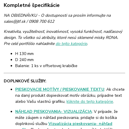
Kompletné špecifikácie
NA OBJEDNÁVKU - O dostupnosti sa prosím informujte na
sales@jtf.sk / 0908 700 612
Kreativita, využiteľnosť, inovatívnosť, vysoká funkčnosť, nadčasový
design. To všetko sú atribúty, ktoré nesú sklenené misky RONA.
Pre celé portfólio nahladnite
do tejto kategórie
.
H 130 mm
D 240 mm
Balenie: 1 ks v offsetovej krabičke
DOPLNKOVÉ SLUŽBY:
PIESKOVACIE MOTÍVY / PIESKOVANIE TEXTU
: Ak chcete
na daný produkt dopieskovať motív obrázku, prípadne text
alebo Vašu vlastnú grafiku,
kliknite do tejto kategórie
.
NÁHĽAD PIESKOVANIA- VIZUALIZÁCIA
: V prípade, že
máte záujem o náhľad pieskovania, pridajte si do košíka
doplnkovú službu
Vizualizácia pieskovania- náhľad